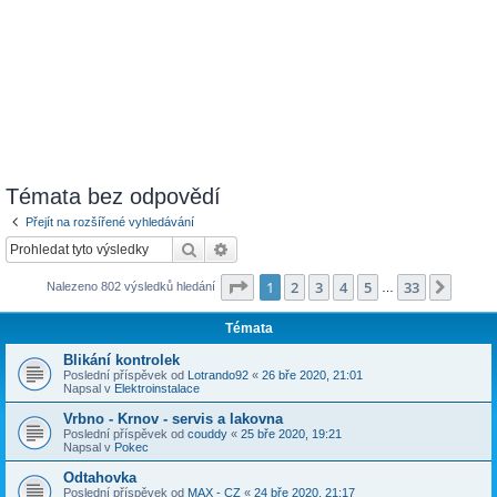
Témata bez odpovědí
Přejít na rozšířené vyhledávání
Hledat
Pokročilé hledání
Stránka
1
z
33
1
2
3
4
5
33
Další
Nalezeno 802 výsledků hledání
…
Témata
Blikání kontrolek
Poslední příspěvek od
Lotrando92
«
26 bře 2020, 21:01
Napsal v
Elektroinstalace
Vrbno - Krnov - servis a lakovna
Poslední příspěvek od
couddy
«
25 bře 2020, 19:21
Napsal v
Pokec
Odtahovka
Poslední příspěvek od
MAX - CZ
«
24 bře 2020, 21:17