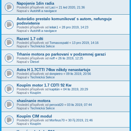
Napojenie 1din radia
Poslední příspěvek od
Laci
«
21 led 2020, 21:36
Napsal v
Autohifi a navigace
Autorádio prestalo komunikovať s autom, nefunguje
podsvietenie
Poslední příspěvek od
leilak1
«
28 pro 2019, 14:23
Napsal v
Autohifi a navigace
Razeni 1.7 cdti
Poslední příspěvek od
Tomasospald
«
13 pro 2019, 14:16
Napsal v
Technická Sekce
Trhanie motora po parkovani v podzemnej garazi
Poslední příspěvek od
noff
«
26 lis 2019, 12:25
Napsal v
Diesel
Astra H 1.7CTTI 74kw někdy nenastartuje
Poslední příspěvek od
donpietro
«
09 lis 2019, 20:56
Napsal v
Technická Sekce
Koupím motor 1.7 CDTI 92 Kw
Poslední příspěvek od
kapitán
«
04 lis 2019, 20:29
Napsal v
Koupím
shasínanie motora
Poslední příspěvek od
peroxid20
«
03 lis 2019, 07:44
Napsal v
Technická Sekce
Koupím CIM modul
Poslední příspěvek od
Morfeus70
«
30 říj 2019, 21:46
Napsal v
Koupím