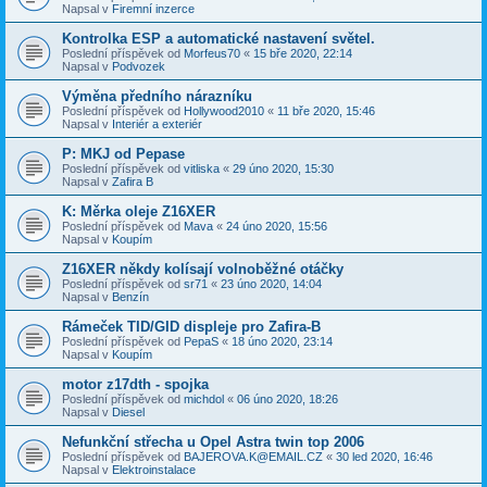
Napsal v
Firemní inzerce
Kontrolka ESP a automatické nastavení světel.
Poslední příspěvek od
Morfeus70
«
15 bře 2020, 22:14
Napsal v
Podvozek
Výměna předního nárazníku
Poslední příspěvek od
Hollywood2010
«
11 bře 2020, 15:46
Napsal v
Interiér a exteriér
P: MKJ od Pepase
Poslední příspěvek od
vitliska
«
29 úno 2020, 15:30
Napsal v
Zafira B
K: Měrka oleje Z16XER
Poslední příspěvek od
Mava
«
24 úno 2020, 15:56
Napsal v
Koupím
Z16XER někdy kolísají volnoběžné otáčky
Poslední příspěvek od
sr71
«
23 úno 2020, 14:04
Napsal v
Benzín
Rámeček TID/GID displeje pro Zafira-B
Poslední příspěvek od
PepaS
«
18 úno 2020, 23:14
Napsal v
Koupím
motor z17dth - spojka
Poslední příspěvek od
michdol
«
06 úno 2020, 18:26
Napsal v
Diesel
Nefunkční střecha u Opel Astra twin top 2006
Poslední příspěvek od
BAJEROVA.K@EMAIL.CZ
«
30 led 2020, 16:46
Napsal v
Elektroinstalace