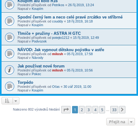
Koupím alu kolo R16
Poslední příspěvek od
Petrikos
«
26 říj 2019, 13:24
Napsal v
Koupím
Spodní černý lem a neco celé pravé zrcátko ve stříbrné
Poslední příspěvek od
couddy
«
18 říj 2019, 16:18
Napsal v
Koupím
Tlmiče + pružiny - ASTRA H GTC
Poslední příspěvek od
potejto1212
«
15 říj 2019, 12:49
Napsal v
Podvozek
NÁVOD: Jak vypnout dětskou pojistku v astře
Poslední příspěvek od
milosh
«
05 říj 2019, 17:58
Napsal v
Návody
Jak používat nové forum
Poslední příspěvek od
milosh
«
05 říj 2019, 10:56
Napsal v
Pokec
Torpédo
Poslední příspěvek od
Oťas
«
30 zář 2019, 11:00
Napsal v
Koupím
Stránka
1
z
33
1
2
3
4
5
33
Další
Nalezeno 802 výsledků hledání
…
Přejít na