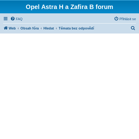
Opel Astra H a Zafira B forum
FAQ
Přihlásit se
H
Web
Obsah fóra
Hledat
Témata bez odpovědí
l
e
d
a
t