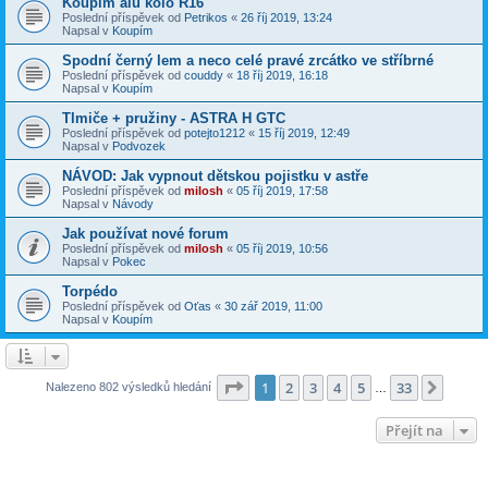
Koupím alu kolo R16
Poslední příspěvek od
Petrikos
«
26 říj 2019, 13:24
Napsal v
Koupím
Spodní černý lem a neco celé pravé zrcátko ve stříbrné
Poslední příspěvek od
couddy
«
18 říj 2019, 16:18
Napsal v
Koupím
Tlmiče + pružiny - ASTRA H GTC
Poslední příspěvek od
potejto1212
«
15 říj 2019, 12:49
Napsal v
Podvozek
NÁVOD: Jak vypnout dětskou pojistku v astře
Poslední příspěvek od
milosh
«
05 říj 2019, 17:58
Napsal v
Návody
Jak používat nové forum
Poslední příspěvek od
milosh
«
05 říj 2019, 10:56
Napsal v
Pokec
Torpédo
Poslední příspěvek od
Oťas
«
30 zář 2019, 11:00
Napsal v
Koupím
Stránka
1
z
33
1
2
3
4
5
33
Další
Nalezeno 802 výsledků hledání
…
Přejít na