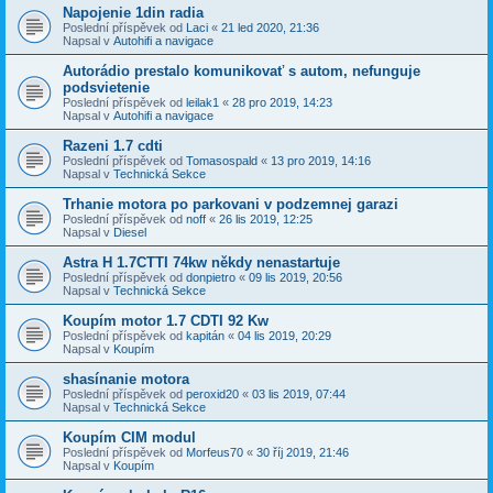
Napojenie 1din radia
Poslední příspěvek od
Laci
«
21 led 2020, 21:36
Napsal v
Autohifi a navigace
Autorádio prestalo komunikovať s autom, nefunguje
podsvietenie
Poslední příspěvek od
leilak1
«
28 pro 2019, 14:23
Napsal v
Autohifi a navigace
Razeni 1.7 cdti
Poslední příspěvek od
Tomasospald
«
13 pro 2019, 14:16
Napsal v
Technická Sekce
Trhanie motora po parkovani v podzemnej garazi
Poslední příspěvek od
noff
«
26 lis 2019, 12:25
Napsal v
Diesel
Astra H 1.7CTTI 74kw někdy nenastartuje
Poslední příspěvek od
donpietro
«
09 lis 2019, 20:56
Napsal v
Technická Sekce
Koupím motor 1.7 CDTI 92 Kw
Poslední příspěvek od
kapitán
«
04 lis 2019, 20:29
Napsal v
Koupím
shasínanie motora
Poslední příspěvek od
peroxid20
«
03 lis 2019, 07:44
Napsal v
Technická Sekce
Koupím CIM modul
Poslední příspěvek od
Morfeus70
«
30 říj 2019, 21:46
Napsal v
Koupím