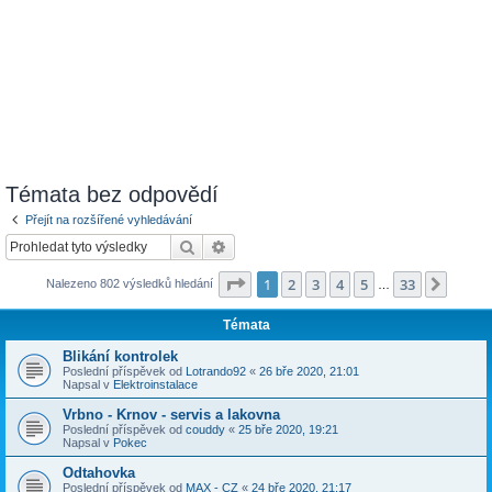
Témata bez odpovědí
Přejít na rozšířené vyhledávání
Hledat
Pokročilé hledání
Stránka
1
z
33
1
2
3
4
5
33
Další
Nalezeno 802 výsledků hledání
…
Témata
Blikání kontrolek
Poslední příspěvek od
Lotrando92
«
26 bře 2020, 21:01
Napsal v
Elektroinstalace
Vrbno - Krnov - servis a lakovna
Poslední příspěvek od
couddy
«
25 bře 2020, 19:21
Napsal v
Pokec
Odtahovka
Poslední příspěvek od
MAX - CZ
«
24 bře 2020, 21:17