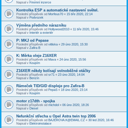
Napsal v
Firemní inzerce
Kontrolka ESP a automatické nastavení světel.
Poslední příspěvek od
Morfeus70
«
15 bře 2020, 22:14
Napsal v
Podvozek
Výměna předního nárazníku
Poslední příspěvek od
Hollywood2010
«
11 bře 2020, 15:46
Napsal v
Interiér a exteriér
P: MKJ od Pepase
Poslední příspěvek od
vitliska
«
29 úno 2020, 15:30
Napsal v
Zafira B
K: Měrka oleje Z16XER
Poslední příspěvek od
Mava
«
24 úno 2020, 15:56
Napsal v
Koupím
Z16XER někdy kolísají volnoběžné otáčky
Poslední příspěvek od
sr71
«
23 úno 2020, 14:04
Napsal v
Benzín
Rámeček TID/GID displeje pro Zafira-B
Poslední příspěvek od
PepaS
«
18 úno 2020, 23:14
Napsal v
Koupím
motor z17dth - spojka
Poslední příspěvek od
michdol
«
06 úno 2020, 18:26
Napsal v
Diesel
Nefunkční střecha u Opel Astra twin top 2006
Poslední příspěvek od
BAJEROVA.K@EMAIL.CZ
«
30 led 2020, 16:46
Napsal v
Elektroinstalace