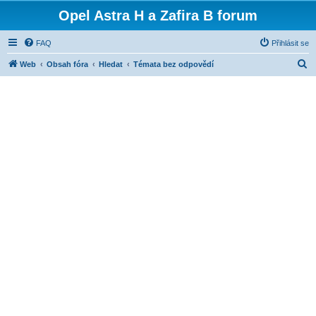
Opel Astra H a Zafira B forum
FAQ
Přihlásit se
H
Web
Obsah fóra
Hledat
Témata bez odpovědí
l
e
d
a
t