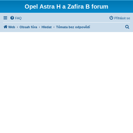
Opel Astra H a Zafira B forum
FAQ
Přihlásit se
H
Web
Obsah fóra
Hledat
Témata bez odpovědí
l
e
d
a
t