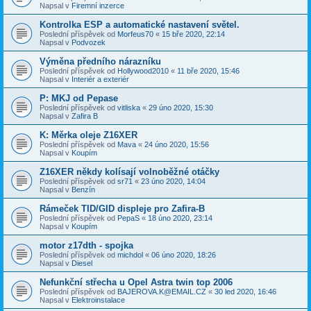
Napsal v
Firemní inzerce
Kontrolka ESP a automatické nastavení světel.
Poslední příspěvek od
Morfeus70
«
15 bře 2020, 22:14
Napsal v
Podvozek
Výměna předního nárazníku
Poslední příspěvek od
Hollywood2010
«
11 bře 2020, 15:46
Napsal v
Interiér a exteriér
P: MKJ od Pepase
Poslední příspěvek od
vitliska
«
29 úno 2020, 15:30
Napsal v
Zafira B
K: Měrka oleje Z16XER
Poslední příspěvek od
Mava
«
24 úno 2020, 15:56
Napsal v
Koupím
Z16XER někdy kolísají volnoběžné otáčky
Poslední příspěvek od
sr71
«
23 úno 2020, 14:04
Napsal v
Benzín
Rámeček TID/GID displeje pro Zafira-B
Poslední příspěvek od
PepaS
«
18 úno 2020, 23:14
Napsal v
Koupím
motor z17dth - spojka
Poslední příspěvek od
michdol
«
06 úno 2020, 18:26
Napsal v
Diesel
Nefunkční střecha u Opel Astra twin top 2006
Poslední příspěvek od
BAJEROVA.K@EMAIL.CZ
«
30 led 2020, 16:46
Napsal v
Elektroinstalace