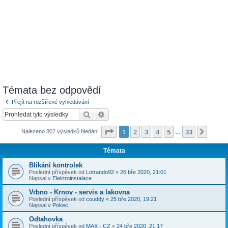
Témata bez odpovědí
Přejít na rozšířené vyhledávání
Hledat
Pokročilé hledání
Stránka
1
z
33
1
2
3
4
5
33
Další
Nalezeno 802 výsledků hledání
…
Témata
Blikání kontrolek
Poslední příspěvek od
Lotrando92
«
26 bře 2020, 21:01
Napsal v
Elektroinstalace
Vrbno - Krnov - servis a lakovna
Poslední příspěvek od
couddy
«
25 bře 2020, 19:21
Napsal v
Pokec
Odtahovka
Poslední příspěvek od
MAX - CZ
«
24 bře 2020, 21:17