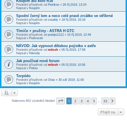
Koupím alu kolo R16
Poslední příspěvek od
Petrikos
«
26 říj 2019, 13:24
Napsal v
Koupím
Spodní černý lem a neco celé pravé zrcátko ve stříbrné
Poslední příspěvek od
couddy
«
18 říj 2019, 16:18
Napsal v
Koupím
Tlmiče + pružiny - ASTRA H GTC
Poslední příspěvek od
potejto1212
«
15 říj 2019, 12:49
Napsal v
Podvozek
NÁVOD: Jak vypnout dětskou pojistku v astře
Poslední příspěvek od
milosh
«
05 říj 2019, 17:58
Napsal v
Návody
Jak používat nové forum
Poslední příspěvek od
milosh
«
05 říj 2019, 10:56
Napsal v
Pokec
Torpédo
Poslední příspěvek od
Oťas
«
30 zář 2019, 11:00
Napsal v
Koupím
Stránka
1
z
33
1
2
3
4
5
33
Další
Nalezeno 802 výsledků hledání
…
Přejít na