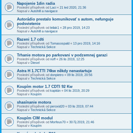
Napojenie 1din radia
Poslední příspěvek od
Laci
«
21 led 2020, 21:36
Napsal v
Autohifi a navigace
Autorádio prestalo komunikovať s autom, nefunguje
podsvietenie
Poslední příspěvek od
leilak1
«
28 pro 2019, 14:23
Napsal v
Autohifi a navigace
Razeni 1.7 cdti
Poslední příspěvek od
Tomasospald
«
13 pro 2019, 14:16
Napsal v
Technická Sekce
Trhanie motora po parkovani v podzemnej garazi
Poslední příspěvek od
noff
«
26 lis 2019, 12:25
Napsal v
Diesel
Astra H 1.7CTTI 74kw někdy nenastartuje
Poslední příspěvek od
donpietro
«
09 lis 2019, 20:56
Napsal v
Technická Sekce
Koupím motor 1.7 CDTI 92 Kw
Poslední příspěvek od
kapitán
«
04 lis 2019, 20:29
Napsal v
Koupím
shasínanie motora
Poslední příspěvek od
peroxid20
«
03 lis 2019, 07:44
Napsal v
Technická Sekce
Koupím CIM modul
Poslední příspěvek od
Morfeus70
«
30 říj 2019, 21:46
Napsal v
Koupím