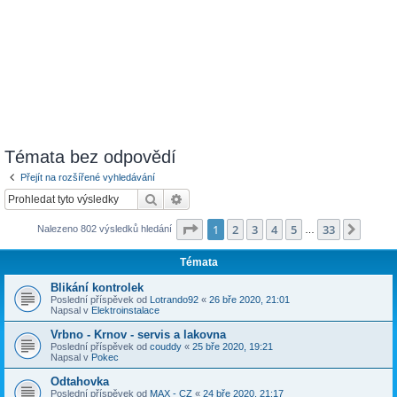
Témata bez odpovědí
Přejít na rozšířené vyhledávání
Hledat
Pokročilé hledání
Stránka
1
z
33
1
2
3
4
5
33
Další
Nalezeno 802 výsledků hledání
…
Témata
Blikání kontrolek
Poslední příspěvek od
Lotrando92
«
26 bře 2020, 21:01
Napsal v
Elektroinstalace
Vrbno - Krnov - servis a lakovna
Poslední příspěvek od
couddy
«
25 bře 2020, 19:21
Napsal v
Pokec
Odtahovka
Poslední příspěvek od
MAX - CZ
«
24 bře 2020, 21:17