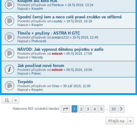
Koupím alu kolo R16
Poslední příspěvek od
Petrikos
«
26 říj 2019, 13:24
Napsal v
Koupím
Spodní černý lem a neco celé pravé zrcátko ve stříbrné
Poslední příspěvek od
couddy
«
18 říj 2019, 16:18
Napsal v
Koupím
Tlmiče + pružiny - ASTRA H GTC
Poslední příspěvek od
potejto1212
«
15 říj 2019, 12:49
Napsal v
Podvozek
NÁVOD: Jak vypnout dětskou pojistku v astře
Poslední příspěvek od
milosh
«
05 říj 2019, 17:58
Napsal v
Návody
Jak používat nové forum
Poslední příspěvek od
milosh
«
05 říj 2019, 10:56
Napsal v
Pokec
Torpédo
Poslední příspěvek od
Oťas
«
30 zář 2019, 11:00
Napsal v
Koupím
Stránka
1
z
33
1
2
3
4
5
33
Další
Nalezeno 802 výsledků hledání
…
Přejít na