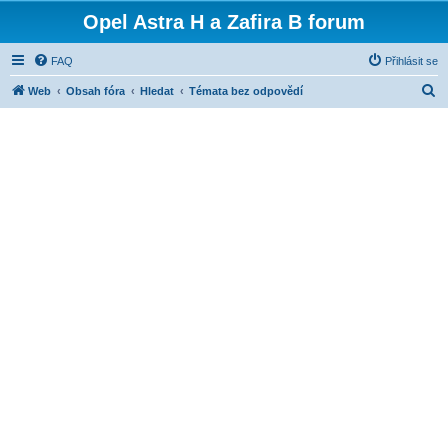
Opel Astra H a Zafira B forum
FAQ
Přihlásit se
H
Web
Obsah fóra
Hledat
Témata bez odpovědí
l
e
d
a
t