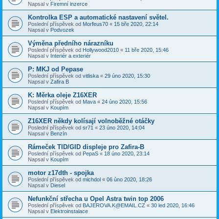
Napsal v
Firemní inzerce
Kontrolka ESP a automatické nastavení světel.
Poslední příspěvek od
Morfeus70
«
15 bře 2020, 22:14
Napsal v
Podvozek
Výměna předního nárazníku
Poslední příspěvek od
Hollywood2010
«
11 bře 2020, 15:46
Napsal v
Interiér a exteriér
P: MKJ od Pepase
Poslední příspěvek od
vitliska
«
29 úno 2020, 15:30
Napsal v
Zafira B
K: Měrka oleje Z16XER
Poslední příspěvek od
Mava
«
24 úno 2020, 15:56
Napsal v
Koupím
Z16XER někdy kolísají volnoběžné otáčky
Poslední příspěvek od
sr71
«
23 úno 2020, 14:04
Napsal v
Benzín
Rámeček TID/GID displeje pro Zafira-B
Poslední příspěvek od
PepaS
«
18 úno 2020, 23:14
Napsal v
Koupím
motor z17dth - spojka
Poslední příspěvek od
michdol
«
06 úno 2020, 18:26
Napsal v
Diesel
Nefunkční střecha u Opel Astra twin top 2006
Poslední příspěvek od
BAJEROVA.K@EMAIL.CZ
«
30 led 2020, 16:46
Napsal v
Elektroinstalace