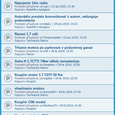
Napojenie 1din radia
Poslední příspěvek od
Laci
«
21 led 2020, 21:36
Napsal v
Autohifi a navigace
Autorádio prestalo komunikovať s autom, nefunguje
podsvietenie
Poslední příspěvek od
leilak1
«
28 pro 2019, 14:23
Napsal v
Autohifi a navigace
Razeni 1.7 cdti
Poslední příspěvek od
Tomasospald
«
13 pro 2019, 14:16
Napsal v
Technická Sekce
Trhanie motora po parkovani v podzemnej garazi
Poslední příspěvek od
noff
«
26 lis 2019, 12:25
Napsal v
Diesel
Astra H 1.7CTTI 74kw někdy nenastartuje
Poslední příspěvek od
donpietro
«
09 lis 2019, 20:56
Napsal v
Technická Sekce
Koupím motor 1.7 CDTI 92 Kw
Poslední příspěvek od
kapitán
«
04 lis 2019, 20:29
Napsal v
Koupím
shasínanie motora
Poslední příspěvek od
peroxid20
«
03 lis 2019, 07:44
Napsal v
Technická Sekce
Koupím CIM modul
Poslední příspěvek od
Morfeus70
«
30 říj 2019, 21:46
Napsal v
Koupím