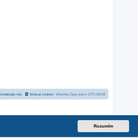
Kontaktujte nás
Smazat cookies
Všechny časy jsou v
UTC+02:00
Rozumím
net
|
suzuki-forum.cz