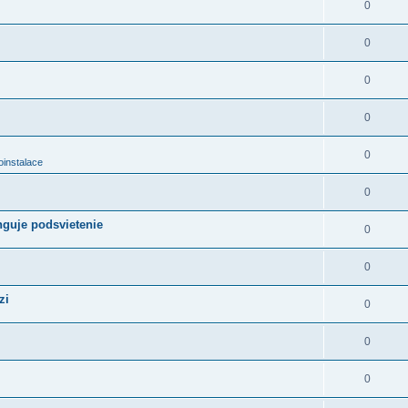
0
0
0
0
0
oinstalace
0
nguje podsvietenie
0
0
zi
0
0
0