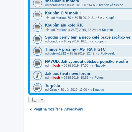
shasínanie motora
od
peroxid20
»
03 lis 2019, 07:44
» v
Technická Sekce
Koupím CIM modul
od
Morfeus70
»
30 říj 2019, 21:46
» v
Koupím
Koupím alu kolo R16
od
Petrikos
»
26 říj 2019, 13:24
» v
Koupím
Spodní černý lem a neco celé pravé zrcátko ve 
od
couddy
»
18 říj 2019, 16:18
» v
Koupím
Tlmiče + pružiny - ASTRA H GTC
od
potejto1212
»
15 říj 2019, 12:49
» v
Podvozek
NÁVOD: Jak vypnout dětskou pojistku v astře
od
milosh
»
05 říj 2019, 17:58
» v
Návody
Jak používat nové forum
od
milosh
»
05 říj 2019, 10:56
» v
Pokec
Torpédo
od
Oťas
»
30 zář 2019, 11:00
» v
Koupím
Přejít na rozšířené vyhledávání