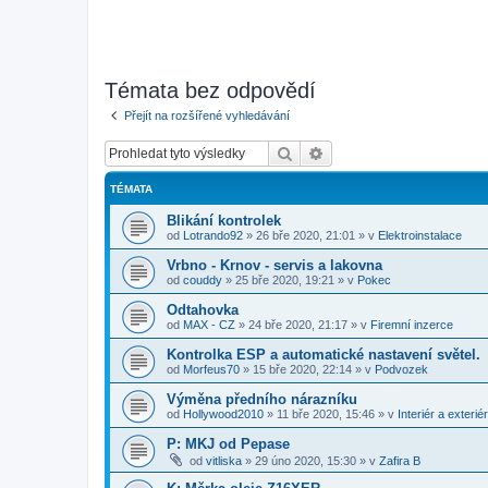
Témata bez odpovědí
Přejít na rozšířené vyhledávání
Hledat
Pokročilé hledání
TÉMATA
Blikání kontrolek
od
Lotrando92
»
26 bře 2020, 21:01
» v
Elektroinstalace
Vrbno - Krnov - servis a lakovna
od
couddy
»
25 bře 2020, 19:21
» v
Pokec
Odtahovka
od
MAX - CZ
»
24 bře 2020, 21:17
» v
Firemní inzerce
Kontrolka ESP a automatické nastavení světel.
od
Morfeus70
»
15 bře 2020, 22:14
» v
Podvozek
Výměna předního nárazníku
od
Hollywood2010
»
11 bře 2020, 15:46
» v
Interiér a exteriér
P: MKJ od Pepase
od
vitliska
»
29 úno 2020, 15:30
» v
Zafira B