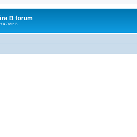
fira B forum
H a Zafira B