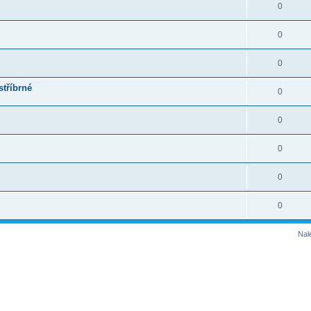
0
0
0
stříbrné
0
0
0
0
0
Nal