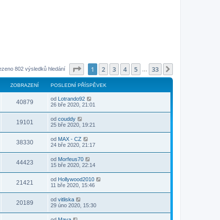
Stránka
1
z
33
1
2
3
4
5
33
Další
ezeno 802 výsledků hledání
…
ZOBRAZENÍ
POSLEDNÍ PŘÍSPĚVEK
od
Lotrando92
40879
26 bře 2020, 21:01
od
couddy
19101
25 bře 2020, 19:21
od
MAX - CZ
38330
24 bře 2020, 21:17
od
Morfeus70
44423
15 bře 2020, 22:14
od
Hollywood2010
21421
11 bře 2020, 15:46
od
vitliska
20189
29 úno 2020, 15:30
od
Mava