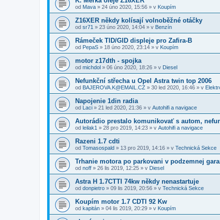
K: Měrka oleje Z16XER
od
Mava
»
24 úno 2020, 15:56
» v
Koupím
Z16XER někdy kolísají volnoběžné otáčky
od
sr71
»
23 úno 2020, 14:04
» v
Benzín
Rámeček TID/GID displeje pro Zafira-B
od
PepaS
»
18 úno 2020, 23:14
» v
Koupím
motor z17dth - spojka
od
michdol
»
06 úno 2020, 18:26
» v
Diesel
Nefunkční střecha u Opel Astra twin top 2006
od
BAJEROVA.K@EMAIL.CZ
»
30 led 2020, 16:46
» v
Elektr
Napojenie 1din radia
od
Laci
»
21 led 2020, 21:36
» v
Autohifi a navigace
Autorádio prestalo komunikovať s autom, nefu
od
leilak1
»
28 pro 2019, 14:23
» v
Autohifi a navigace
Razeni 1.7 cdti
od
Tomasospald
»
13 pro 2019, 14:16
» v
Technická Sekce
Trhanie motora po parkovani v podzemnej gara
od
noff
»
26 lis 2019, 12:25
» v
Diesel
Astra H 1.7CTTI 74kw někdy nenastartuje
od
donpietro
»
09 lis 2019, 20:56
» v
Technická Sekce
Koupím motor 1.7 CDTI 92 Kw
od
kapitán
»
04 lis 2019, 20:29
» v
Koupím