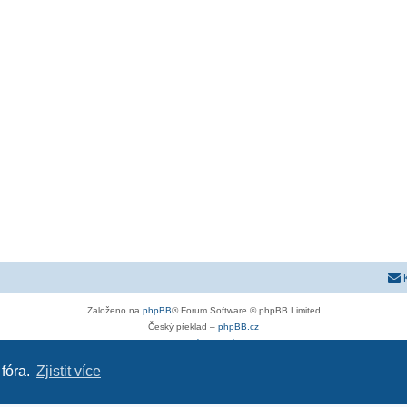
Založeno na
phpBB
® Forum Software © phpBB Limited
Český překlad –
phpBB.cz
Soukromí
|
Podmínky
 fóra.
Zjistit více
astra-g.cz
|
astra-j.cz
|
opel-forum.cz
|
chevroletclub.cz
|
hyundaiclub.net
|
club-fiat.com
|
kia-club.