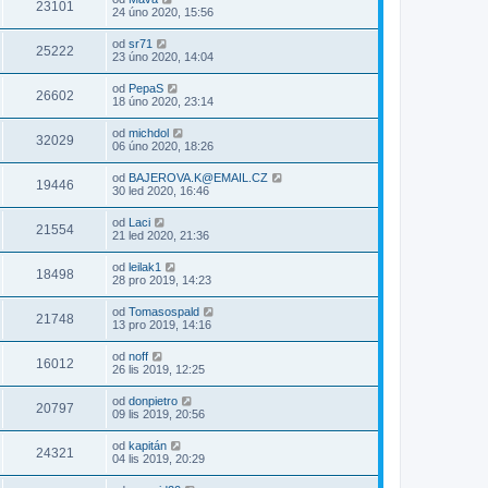
23101
24 úno 2020, 15:56
od
sr71
25222
23 úno 2020, 14:04
od
PepaS
26602
18 úno 2020, 23:14
od
michdol
32029
06 úno 2020, 18:26
od
BAJEROVA.K@EMAIL.CZ
19446
30 led 2020, 16:46
od
Laci
21554
21 led 2020, 21:36
od
leilak1
18498
28 pro 2019, 14:23
od
Tomasospald
21748
13 pro 2019, 14:16
od
noff
16012
26 lis 2019, 12:25
od
donpietro
20797
09 lis 2019, 20:56
od
kapitán
24321
04 lis 2019, 20:29