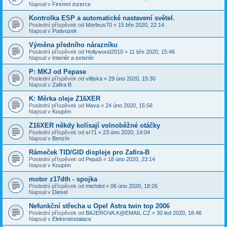
Napsal v
Firemní inzerce
Kontrolka ESP a automatické nastavení světel.
Poslední příspěvek od
Morfeus70
«
15 bře 2020, 22:14
Napsal v
Podvozek
Výměna předního nárazníku
Poslední příspěvek od
Hollywood2010
«
11 bře 2020, 15:46
Napsal v
Interiér a exteriér
P: MKJ od Pepase
Poslední příspěvek od
vitliska
«
29 úno 2020, 15:30
Napsal v
Zafira B
K: Měrka oleje Z16XER
Poslední příspěvek od
Mava
«
24 úno 2020, 15:56
Napsal v
Koupím
Z16XER někdy kolísají volnoběžné otáčky
Poslední příspěvek od
sr71
«
23 úno 2020, 14:04
Napsal v
Benzín
Rámeček TID/GID displeje pro Zafira-B
Poslední příspěvek od
PepaS
«
18 úno 2020, 23:14
Napsal v
Koupím
motor z17dth - spojka
Poslední příspěvek od
michdol
«
06 úno 2020, 18:26
Napsal v
Diesel
Nefunkční střecha u Opel Astra twin top 2006
Poslední příspěvek od
BAJEROVA.K@EMAIL.CZ
«
30 led 2020, 16:46
Napsal v
Elektroinstalace