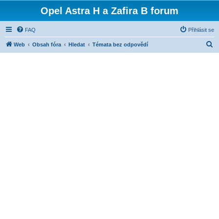
Opel Astra H a Zafira B forum
FAQ
Přihlásit se
H
Web
Obsah fóra
Hledat
Témata bez odpovědí
l
e
d
a
t