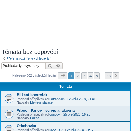
Témata bez odpovědí
Přejít na rozšířené vyhledávání
Hledat
Pokročilé hledání
Stránka
1
z
33
1
2
3
4
5
33
Další
Nalezeno 802 výsledků hledání
…
Témata
Blikání kontrolek
Poslední příspěvek od
Lotrando92
«
26 bře 2020, 21:01
Napsal v
Elektroinstalace
Vrbno - Krnov - servis a lakovna
Poslední příspěvek od
couddy
«
25 bře 2020, 19:21
Napsal v
Pokec
Odtahovka
Poslední příspěvek od
MAX - CZ
«
24 bře 2020, 21:17