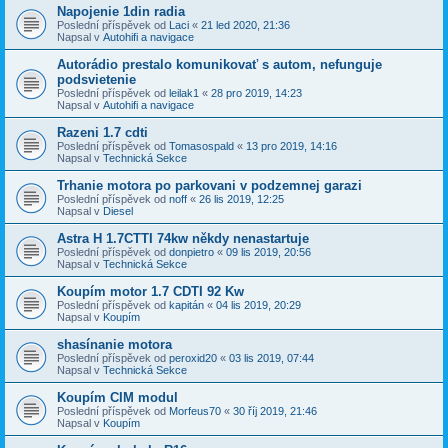
Napojenie 1din radia
Poslední příspěvek od
Laci
«
21 led 2020, 21:36
Napsal v
Autohifi a navigace
Autorádio prestalo komunikovať s autom, nefunguje
podsvietenie
Poslední příspěvek od
leilak1
«
28 pro 2019, 14:23
Napsal v
Autohifi a navigace
Razeni 1.7 cdti
Poslední příspěvek od
Tomasospald
«
13 pro 2019, 14:16
Napsal v
Technická Sekce
Trhanie motora po parkovani v podzemnej garazi
Poslední příspěvek od
noff
«
26 lis 2019, 12:25
Napsal v
Diesel
Astra H 1.7CTTI 74kw někdy nenastartuje
Poslední příspěvek od
donpietro
«
09 lis 2019, 20:56
Napsal v
Technická Sekce
Koupím motor 1.7 CDTI 92 Kw
Poslední příspěvek od
kapitán
«
04 lis 2019, 20:29
Napsal v
Koupím
shasínanie motora
Poslední příspěvek od
peroxid20
«
03 lis 2019, 07:44
Napsal v
Technická Sekce
Koupím CIM modul
Poslední příspěvek od
Morfeus70
«
30 říj 2019, 21:46
Napsal v
Koupím