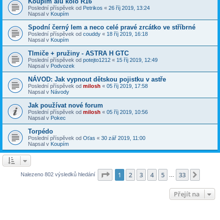
Koupím alu kolo R16
Poslední příspěvek od
Petrikos
«
26 říj 2019, 13:24
Napsal v
Koupím
Spodní černý lem a neco celé pravé zrcátko ve stříbrné
Poslední příspěvek od
couddy
«
18 říj 2019, 16:18
Napsal v
Koupím
Tlmiče + pružiny - ASTRA H GTC
Poslední příspěvek od
potejto1212
«
15 říj 2019, 12:49
Napsal v
Podvozek
NÁVOD: Jak vypnout dětskou pojistku v astře
Poslední příspěvek od
milosh
«
05 říj 2019, 17:58
Napsal v
Návody
Jak používat nové forum
Poslední příspěvek od
milosh
«
05 říj 2019, 10:56
Napsal v
Pokec
Torpédo
Poslední příspěvek od
Oťas
«
30 zář 2019, 11:00
Napsal v
Koupím
Stránka
1
z
33
1
2
3
4
5
33
Další
Nalezeno 802 výsledků hledání
…
Přejít na