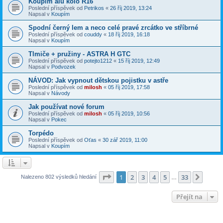
Koupím alu kolo R16
Poslední příspěvek od
Petrikos
«
26 říj 2019, 13:24
Napsal v
Koupím
Spodní černý lem a neco celé pravé zrcátko ve stříbrné
Poslední příspěvek od
couddy
«
18 říj 2019, 16:18
Napsal v
Koupím
Tlmiče + pružiny - ASTRA H GTC
Poslední příspěvek od
potejto1212
«
15 říj 2019, 12:49
Napsal v
Podvozek
NÁVOD: Jak vypnout dětskou pojistku v astře
Poslední příspěvek od
milosh
«
05 říj 2019, 17:58
Napsal v
Návody
Jak používat nové forum
Poslední příspěvek od
milosh
«
05 říj 2019, 10:56
Napsal v
Pokec
Torpédo
Poslední příspěvek od
Oťas
«
30 zář 2019, 11:00
Napsal v
Koupím
Stránka
1
z
33
1
2
3
4
5
33
Další
Nalezeno 802 výsledků hledání
…
Přejít na