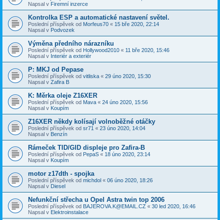
Napsal v
Firemní inzerce
Kontrolka ESP a automatické nastavení světel.
Poslední příspěvek od
Morfeus70
«
15 bře 2020, 22:14
Napsal v
Podvozek
Výměna předního nárazníku
Poslední příspěvek od
Hollywood2010
«
11 bře 2020, 15:46
Napsal v
Interiér a exteriér
P: MKJ od Pepase
Poslední příspěvek od
vitliska
«
29 úno 2020, 15:30
Napsal v
Zafira B
K: Měrka oleje Z16XER
Poslední příspěvek od
Mava
«
24 úno 2020, 15:56
Napsal v
Koupím
Z16XER někdy kolísají volnoběžné otáčky
Poslední příspěvek od
sr71
«
23 úno 2020, 14:04
Napsal v
Benzín
Rámeček TID/GID displeje pro Zafira-B
Poslední příspěvek od
PepaS
«
18 úno 2020, 23:14
Napsal v
Koupím
motor z17dth - spojka
Poslední příspěvek od
michdol
«
06 úno 2020, 18:26
Napsal v
Diesel
Nefunkční střecha u Opel Astra twin top 2006
Poslední příspěvek od
BAJEROVA.K@EMAIL.CZ
«
30 led 2020, 16:46
Napsal v
Elektroinstalace