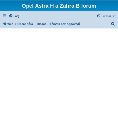
Opel Astra H a Zafira B forum
FAQ
Přihlásit se
H
Web
Obsah fóra
Hledat
Témata bez odpovědí
l
e
d
a
t