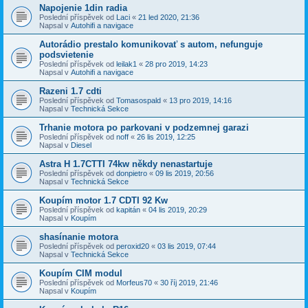
Napojenie 1din radia
Poslední příspěvek od
Laci
«
21 led 2020, 21:36
Napsal v
Autohifi a navigace
Autorádio prestalo komunikovať s autom, nefunguje
podsvietenie
Poslední příspěvek od
leilak1
«
28 pro 2019, 14:23
Napsal v
Autohifi a navigace
Razeni 1.7 cdti
Poslední příspěvek od
Tomasospald
«
13 pro 2019, 14:16
Napsal v
Technická Sekce
Trhanie motora po parkovani v podzemnej garazi
Poslední příspěvek od
noff
«
26 lis 2019, 12:25
Napsal v
Diesel
Astra H 1.7CTTI 74kw někdy nenastartuje
Poslední příspěvek od
donpietro
«
09 lis 2019, 20:56
Napsal v
Technická Sekce
Koupím motor 1.7 CDTI 92 Kw
Poslední příspěvek od
kapitán
«
04 lis 2019, 20:29
Napsal v
Koupím
shasínanie motora
Poslední příspěvek od
peroxid20
«
03 lis 2019, 07:44
Napsal v
Technická Sekce
Koupím CIM modul
Poslední příspěvek od
Morfeus70
«
30 říj 2019, 21:46
Napsal v
Koupím