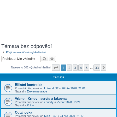
Témata bez odpovědí
Přejít na rozšířené vyhledávání
Hledat
Pokročilé hledání
Stránka
1
z
33
1
2
3
4
5
33
Další
Nalezeno 802 výsledků hledání
…
Témata
Blikání kontrolek
Poslední příspěvek od
Lotrando92
«
26 bře 2020, 21:01
Napsal v
Elektroinstalace
Vrbno - Krnov - servis a lakovna
Poslední příspěvek od
couddy
«
25 bře 2020, 19:21
Napsal v
Pokec
Odtahovka
Poslední příspěvek od
MAX - CZ
«
24 bře 2020, 21:17