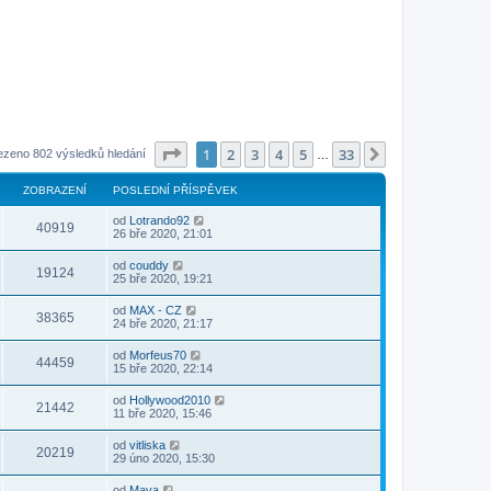
Stránka
1
z
33
1
2
3
4
5
33
Další
ezeno 802 výsledků hledání
…
ZOBRAZENÍ
POSLEDNÍ PŘÍSPĚVEK
od
Lotrando92
40919
26 bře 2020, 21:01
od
couddy
19124
25 bře 2020, 19:21
od
MAX - CZ
38365
24 bře 2020, 21:17
od
Morfeus70
44459
15 bře 2020, 22:14
od
Hollywood2010
21442
11 bře 2020, 15:46
od
vitliska
20219
29 úno 2020, 15:30
od
Mava