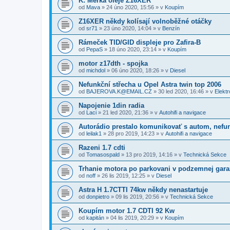
K: Měrka oleje Z16XER
od
Mava
»
24 úno 2020, 15:56
» v
Koupím
Z16XER někdy kolísají volnoběžné otáčky
od
sr71
»
23 úno 2020, 14:04
» v
Benzín
Rámeček TID/GID displeje pro Zafira-B
od
PepaS
»
18 úno 2020, 23:14
» v
Koupím
motor z17dth - spojka
od
michdol
»
06 úno 2020, 18:26
» v
Diesel
Nefunkční střecha u Opel Astra twin top 2006
od
BAJEROVA.K@EMAIL.CZ
»
30 led 2020, 16:46
» v
Elektr
Napojenie 1din radia
od
Laci
»
21 led 2020, 21:36
» v
Autohifi a navigace
Autorádio prestalo komunikovať s autom, nefu
od
leilak1
»
28 pro 2019, 14:23
» v
Autohifi a navigace
Razeni 1.7 cdti
od
Tomasospald
»
13 pro 2019, 14:16
» v
Technická Sekce
Trhanie motora po parkovani v podzemnej gara
od
noff
»
26 lis 2019, 12:25
» v
Diesel
Astra H 1.7CTTI 74kw někdy nenastartuje
od
donpietro
»
09 lis 2019, 20:56
» v
Technická Sekce
Koupím motor 1.7 CDTI 92 Kw
od
kapitán
»
04 lis 2019, 20:29
» v
Koupím