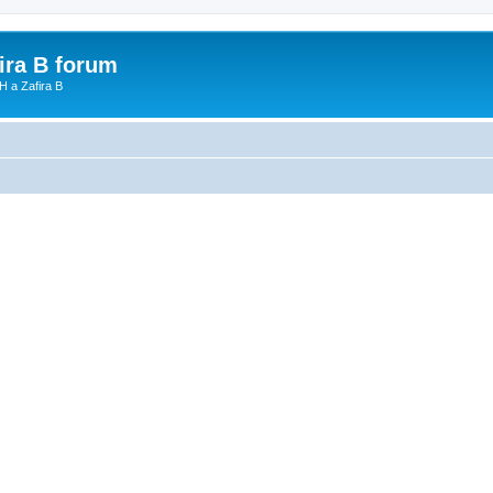
fira B forum
H a Zafira B