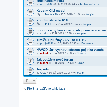
shasínanie motora
od
peroxid20
»
03 lis 2019, 07:44
» v
Technická Sekce
Koupím CIM modul
od
Morfeus70
»
30 říj 2019, 21:46
» v
Koupím
Koupím alu kolo R16
od
Petrikos
»
26 říj 2019, 13:24
» v
Koupím
Spodní černý lem a neco celé pravé zrcátko ve 
od
couddy
»
18 říj 2019, 16:18
» v
Koupím
Tlmiče + pružiny - ASTRA H GTC
od
potejto1212
»
15 říj 2019, 12:49
» v
Podvozek
NÁVOD: Jak vypnout dětskou pojistku v astře
od
milosh
»
05 říj 2019, 17:58
» v
Návody
Jak používat nové forum
od
milosh
»
05 říj 2019, 10:56
» v
Pokec
Torpédo
od
Oťas
»
30 zář 2019, 11:00
» v
Koupím
Přejít na rozšířené vyhledávání