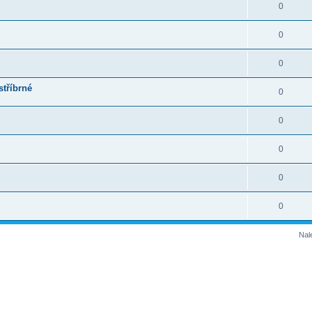
0
0
0
stříbrné
0
0
0
0
0
Nal