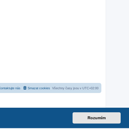
Kontaktujte nás
Smazat cookies
Všechny časy jsou v
UTC+02:00
Rozumím
net
|
suzuki-forum.cz