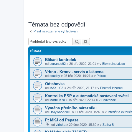
Témata bez odpovědí
Přejít na rozšířené vyhledávání
Hledat
Pokročilé hledání
TÉMATA
Blikání kontrolek
od
Lotrando92
»
26 bře 2020, 21:01
» v
Elektroinstalace
Vrbno - Krnov - servis a lakovna
od
couddy
»
25 bře 2020, 19:21
» v
Pokec
Odtahovka
od
MAX - CZ
»
24 bře 2020, 21:17
» v
Firemní inzerce
Kontrolka ESP a automatické nastavení světel.
od
Morfeus70
»
15 bře 2020, 22:14
» v
Podvozek
Výměna předního nárazníku
od
Hollywood2010
»
11 bře 2020, 15:46
» v
Interiér a exteriér
P: MKJ od Pepase
od
vitliska
»
29 úno 2020, 15:30
» v
Zafira B