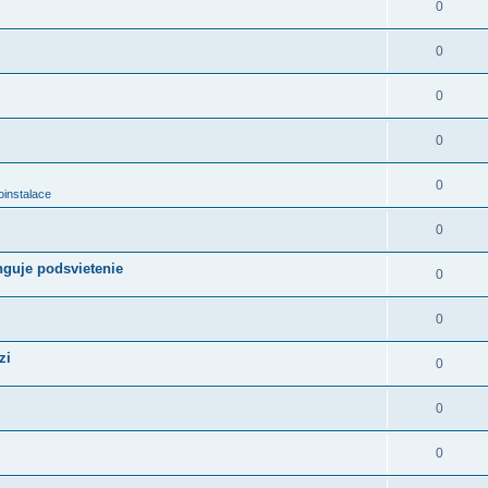
0
0
0
0
0
oinstalace
0
nguje podsvietenie
0
0
zi
0
0
0