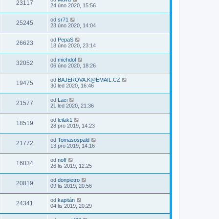
23117
24 úno 2020, 15:56
od
sr71
25245
23 úno 2020, 14:04
od
PepaS
26623
18 úno 2020, 23:14
od
michdol
32052
06 úno 2020, 18:26
od
BAJEROVA.K@EMAIL.CZ
19475
30 led 2020, 16:46
od
Laci
21577
21 led 2020, 21:36
od
leilak1
18519
28 pro 2019, 14:23
od
Tomasospald
21772
13 pro 2019, 14:16
od
noff
16034
26 lis 2019, 12:25
od
donpietro
20819
09 lis 2019, 20:56
od
kapitán
24341
04 lis 2019, 20:29