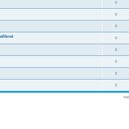
0
0
0
stříbrné
0
0
0
0
0
Nal