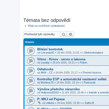
Témata bez odpovědí
Přejít na rozšířené vyhledávání
Hledat
Pokročilé hledání
TÉMATA
Blikání kontrolek
od
Lotrando92
»
26 bře 2020, 21:01
» v
Elektroinstalace
Vrbno - Krnov - servis a lakovna
od
couddy
»
25 bře 2020, 19:21
» v
Pokec
Odtahovka
od
MAX - CZ
»
24 bře 2020, 21:17
» v
Firemní inzerce
Kontrolka ESP a automatické nastavení světel.
od
Morfeus70
»
15 bře 2020, 22:14
» v
Podvozek
Výměna předního nárazníku
od
Hollywood2010
»
11 bře 2020, 15:46
» v
Interiér a exteriér
P: MKJ od Pepase
od
vitliska
»
29 úno 2020, 15:30
» v
Zafira B