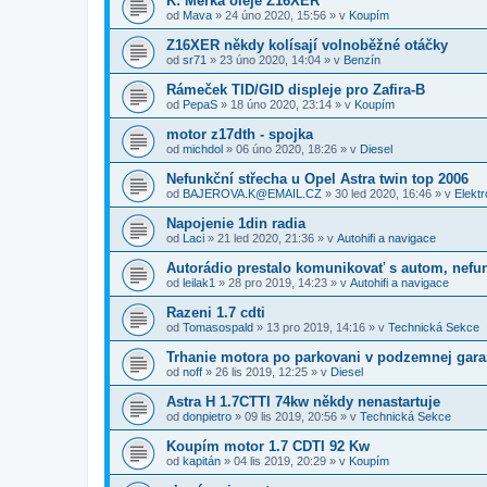
K: Měrka oleje Z16XER
od
Mava
»
24 úno 2020, 15:56
» v
Koupím
Z16XER někdy kolísají volnoběžné otáčky
od
sr71
»
23 úno 2020, 14:04
» v
Benzín
Rámeček TID/GID displeje pro Zafira-B
od
PepaS
»
18 úno 2020, 23:14
» v
Koupím
motor z17dth - spojka
od
michdol
»
06 úno 2020, 18:26
» v
Diesel
Nefunkční střecha u Opel Astra twin top 2006
od
BAJEROVA.K@EMAIL.CZ
»
30 led 2020, 16:46
» v
Elektr
Napojenie 1din radia
od
Laci
»
21 led 2020, 21:36
» v
Autohifi a navigace
Autorádio prestalo komunikovať s autom, nefu
od
leilak1
»
28 pro 2019, 14:23
» v
Autohifi a navigace
Razeni 1.7 cdti
od
Tomasospald
»
13 pro 2019, 14:16
» v
Technická Sekce
Trhanie motora po parkovani v podzemnej gara
od
noff
»
26 lis 2019, 12:25
» v
Diesel
Astra H 1.7CTTI 74kw někdy nenastartuje
od
donpietro
»
09 lis 2019, 20:56
» v
Technická Sekce
Koupím motor 1.7 CDTI 92 Kw
od
kapitán
»
04 lis 2019, 20:29
» v
Koupím