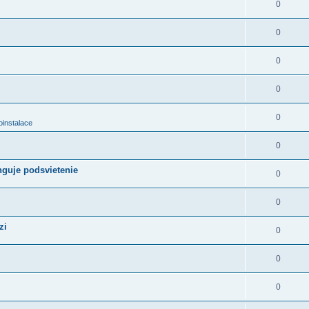
0
0
0
0
0
oinstalace
0
nguje podsvietenie
0
0
zi
0
0
0