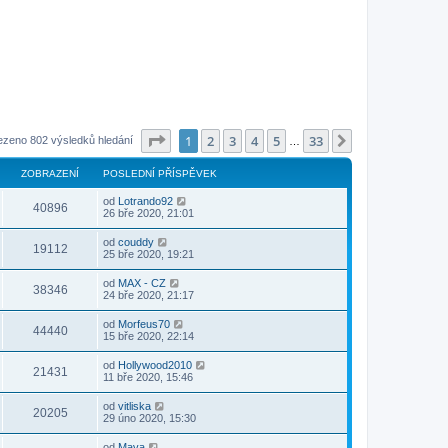
Stránka
1
z
33
1
2
3
4
5
33
Další
ezeno 802 výsledků hledání
…
ZOBRAZENÍ
POSLEDNÍ PŘÍSPĚVEK
od
Lotrando92
40896
26 bře 2020, 21:01
od
couddy
19112
25 bře 2020, 19:21
od
MAX - CZ
38346
24 bře 2020, 21:17
od
Morfeus70
44440
15 bře 2020, 22:14
od
Hollywood2010
21431
11 bře 2020, 15:46
od
vitliska
20205
29 úno 2020, 15:30
od
Mava