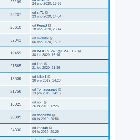
23109
24 úno 2020, 15:56
od
sr71
25237
23 úno 2020, 14:04
od
PepaS
26610
18 úno 2020, 23:14
od
michdol
32042
06 úno 2020, 18:26
od
BAJEROVA.K@EMAIL.CZ
19459
30 led 2020, 16:46
od
Laci
21565
21 led 2020, 21:36
od
leilak1
18509
28 pro 2019, 14:23
od
Tomasospald
21756
13 pro 2019, 14:16
od
noff
16025
26 lis 2019, 12:25
od
donpietro
20805
09 lis 2019, 20:56
od
kapitán
24330
04 lis 2019, 20:29