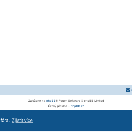
Založeno na
phpBB
® Forum Software © phpBB Limited
Český překlad –
phpBB.cz
Soukromí
|
Podmínky
 fóra.
Zjistit více
astra-g.cz
|
astra-j.cz
|
opel-forum.cz
|
chevroletclub.cz
|
hyundaiclub.net
|
club-fiat.com
|
kia-club.