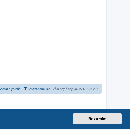
Kontaktujte nás
Smazat cookies
Všechny časy jsou v
UTC+02:00
Rozumím
net
|
suzuki-forum.cz