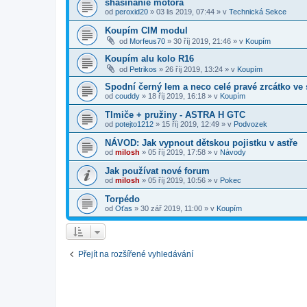
shasínanie motora
od
peroxid20
»
03 lis 2019, 07:44
» v
Technická Sekce
Koupím CIM modul
od
Morfeus70
»
30 říj 2019, 21:46
» v
Koupím
Koupím alu kolo R16
od
Petrikos
»
26 říj 2019, 13:24
» v
Koupím
Spodní černý lem a neco celé pravé zrcátko ve 
od
couddy
»
18 říj 2019, 16:18
» v
Koupím
Tlmiče + pružiny - ASTRA H GTC
od
potejto1212
»
15 říj 2019, 12:49
» v
Podvozek
NÁVOD: Jak vypnout dětskou pojistku v astře
od
milosh
»
05 říj 2019, 17:58
» v
Návody
Jak používat nové forum
od
milosh
»
05 říj 2019, 10:56
» v
Pokec
Torpédo
od
Oťas
»
30 zář 2019, 11:00
» v
Koupím
Přejít na rozšířené vyhledávání