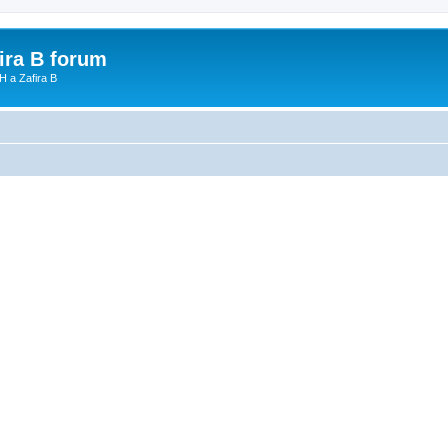
fira B forum
H a Zafira B