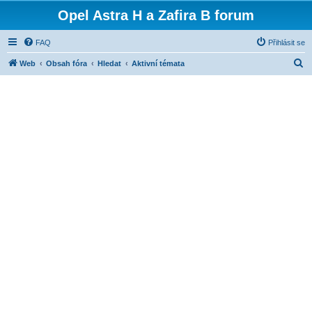
Opel Astra H a Zafira B forum
FAQ
Přihlásit se
H
Web
Obsah fóra
Hledat
Aktivní témata
l
e
d
a
t