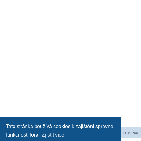
Tato stránka používá cookies k zajištění správné
Web
Obsah fóra
Všechny časy jsou v
UTC+02:00
funkčnosti fóra.
Zjistit více