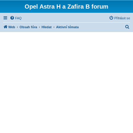
Opel Astra H a Zafira B forum
FAQ
Přihlásit se
H
Web
Obsah fóra
Hledat
Aktivní témata
l
e
d
a
t