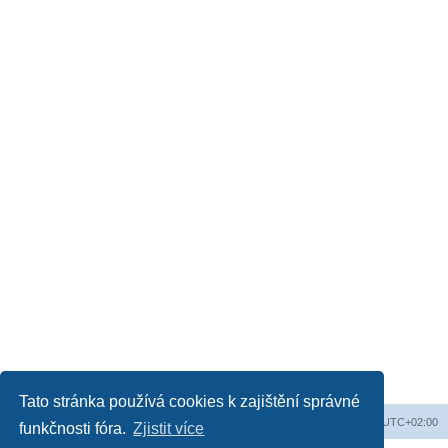
Tato stránka používá cookies k zajištění správné
Web
Obsah fóra
Všechny časy jsou v
UTC+02:00
funkčnosti fóra.
Zjistit více