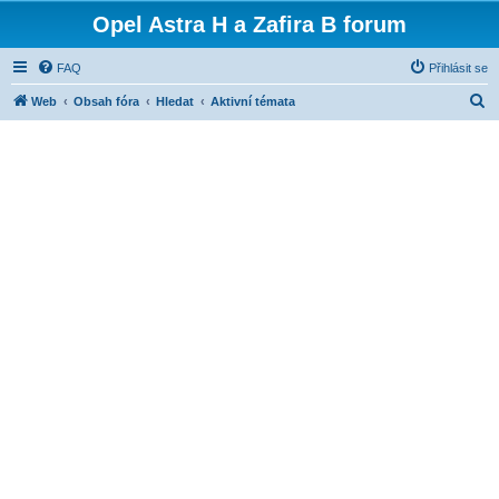
Opel Astra H a Zafira B forum
FAQ
Přihlásit se
H
Web
Obsah fóra
Hledat
Aktivní témata
l
e
d
a
t