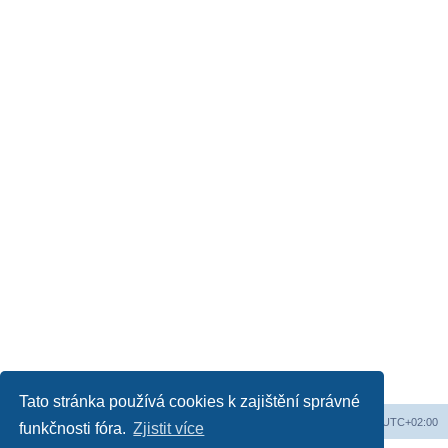
Tato stránka používá cookies k zajištění správné
Web
Obsah fóra
Všechny časy jsou v
UTC+02:00
funkčnosti fóra.
Zjistit více