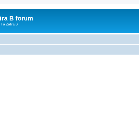
fira B forum
H a Zafira B