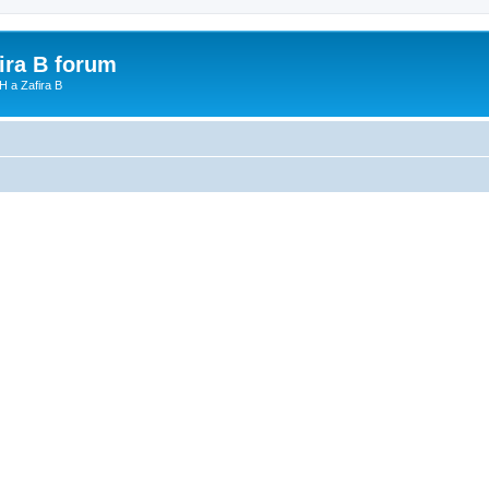
fira B forum
H a Zafira B