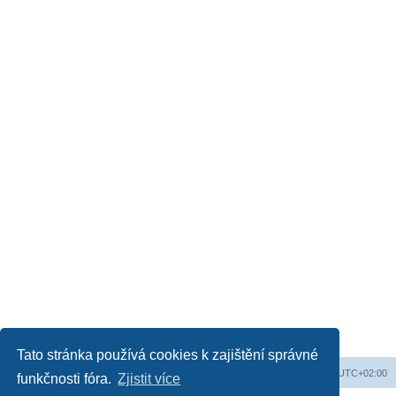
Tato stránka používá cookies k zajištění správné
Web
Obsah fóra
Všechny časy jsou v
UTC+02:00
funkčnosti fóra.
Zjistit více