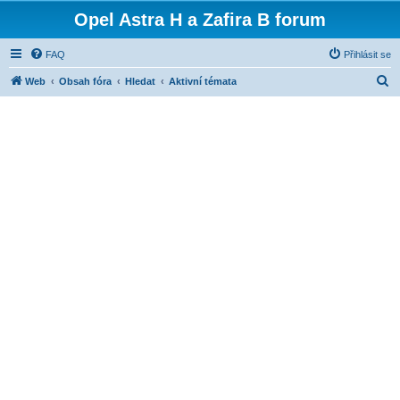
Opel Astra H a Zafira B forum
FAQ
Přihlásit se
H
Web
Obsah fóra
Hledat
Aktivní témata
l
e
d
a
t