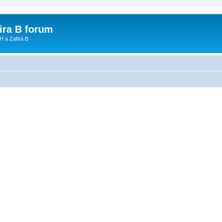
fira B forum
H a Zafira B