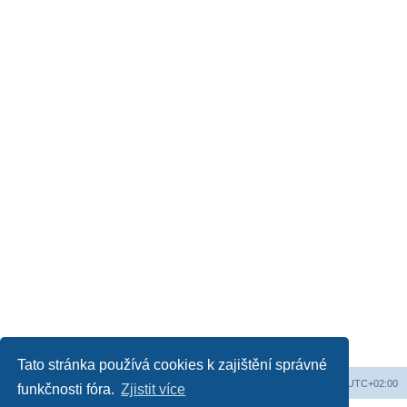
Tato stránka používá cookies k zajištění správné
Web
Obsah fóra
Všechny časy jsou v
UTC+02:00
funkčnosti fóra.
Zjistit více