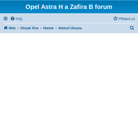
Opel Astra H a Zafira B forum
FAQ
Přihlásit se
H
Web
Obsah fóra
Hledat
Aktivní témata
l
e
d
a
t