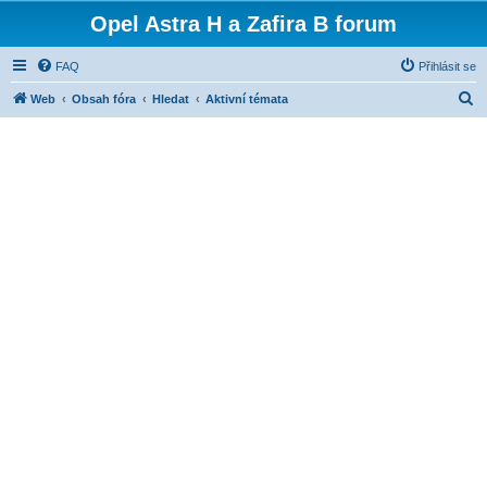
Opel Astra H a Zafira B forum
FAQ
Přihlásit se
H
Web
Obsah fóra
Hledat
Aktivní témata
l
e
d
a
t