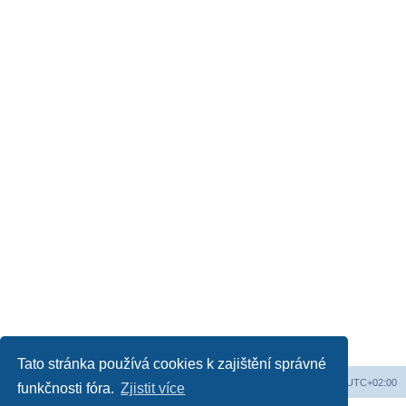
Tato stránka používá cookies k zajištění správné
Web
Obsah fóra
Všechny časy jsou v
UTC+02:00
funkčnosti fóra.
Zjistit více