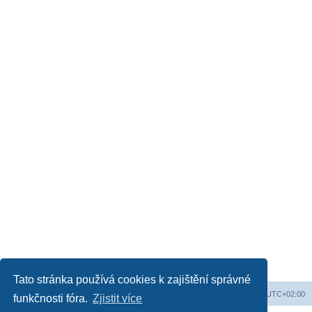
Tato stránka používá cookies k zajištění správné
Web
Obsah fóra
Všechny časy jsou v
UTC+02:00
funkčnosti fóra.
Zjistit více