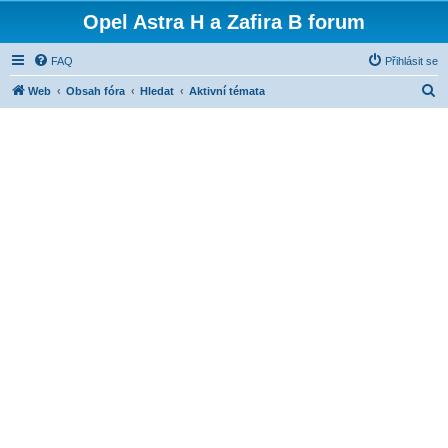
Opel Astra H a Zafira B forum
FAQ
Přihlásit se
H
Web
Obsah fóra
Hledat
Aktivní témata
l
e
d
a
t