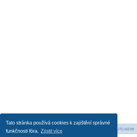
Tato stránka používá cookies k zajištění správné
Web
Obsah fóra
Všechny časy jsou v
UTC+02:00
funkčnosti fóra.
Zjistit více