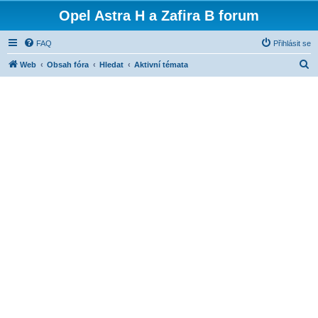
Opel Astra H a Zafira B forum
FAQ
Přihlásit se
H
Web
Obsah fóra
Hledat
Aktivní témata
l
e
d
a
t