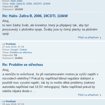
Fórum:
Vaše Zafiry
Téma:
Halis- Zafira B, 2006, 19CDTI, 110kW
Odpovědi:
102
Zobrazení:
161160
Re: Halis- Zafira B, 2006, 19CDTI, 110kW
Ahoj,
to není žádný šváb, ale konektor, který je připájený tak, aby byl
povysunutý z plošného spoje. Šváby jsou ty černý placky na plošném
spoji.
Přejít na příspěvek
od
PetrDubi
27 dub 2018, 07:28
Fórum:
Coupé / Cabrio
Téma:
Problém se střechou
Odpovědi:
53
Zobrazení:
114911
Re: Problém se střechou
Ahoj,
a nemůže to ovlivňovat, že při nastartovaném motoru je vyšší napětí v
rozvodech elektřiny? Pokud by například blbnul regulátor dobíjení a
pouštěl moc vysoké napětí, tak by to mohlo dělat problémy (nakterý
autorádia například nad 14,5V nefungujou). Nebo například pokud by
odešla nějaká dioda v ...
Přejít na příspěvek
od
PetrDubi
15 úno 2018, 07:15