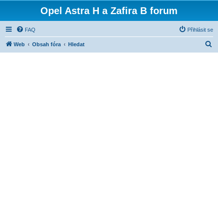
Opel Astra H a Zafira B forum
FAQ
Přihlásit se
H
Web
Obsah fóra
Hledat
l
e
d
a
t