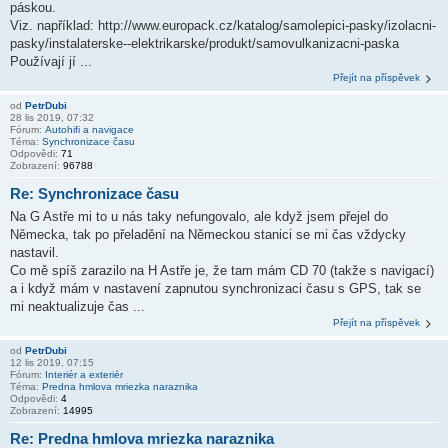
páskou.
Viz. například: http://www.europack.cz/katalog/samolepici-pasky/izolacni-
pasky/instalaterske--elektrikarske/produkt/samovulkanizacni-paska
Používají jí ...
Přejít na příspěvek
od
PetrDubi
28 lis 2019, 07:32
Fórum:
Autohifi a navigace
Téma:
Synchronizace času
Odpovědi:
71
Zobrazení:
96788
Re: Synchronizace času
Na G Astře mi to u nás taky nefungovalo, ale když jsem přejel do
Německa, tak po přeladění na Německou stanici se mi čas vždycky
nastavil.
Co mě spíš zarazilo na H Astře je, že tam mám CD 70 (takže s navigací)
a i když mám v nastavení zapnutou synchronizaci času s GPS, tak se
mi neaktualizuje čas ...
Přejít na příspěvek
od
PetrDubi
12 lis 2019, 07:15
Fórum:
Interiér a exteriér
Téma:
Predna hmlova mriezka naraznika
Odpovědi:
4
Zobrazení:
14995
Re: Predna hmlova mriezka naraznika