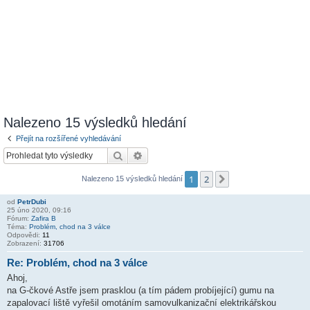
Nalezeno 15 výsledků hledání
Přejít na rozšířené vyhledávání
Hledat
Pokročilé hledání
1
2
Další
Nalezeno 15 výsledků hledání
od
PetrDubi
25 úno 2020, 09:16
Fórum:
Zafira B
Téma:
Problém, chod na 3 válce
Odpovědi:
11
Zobrazení:
31706
Re: Problém, chod na 3 válce
Ahoj,
na G-čkové Astře jsem prasklou (a tím pádem probíjející) gumu na
zapalovací liště vyřešil omotáním samovulkanizační elektrikářskou