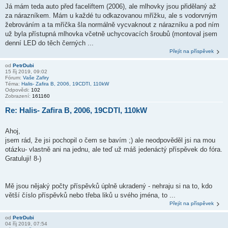
Já mám teda auto před faceliftem (2006), ale mlhovky jsou přidělaný až
za nárazníkem. Mám u každé tu odkazovanou mřížku, ale s vodorvným
žebrováním a ta mříčka šla normálně vycvaknout z nárazníku a pod ním
už byla přístupná mlhovka včetně uchycovacích šroubů (montoval jsem
denní LED do těch černých ...
Přejít na příspěvek
od
PetrDubi
15 říj 2019, 09:02
Fórum:
Vaše Zafiry
Téma:
Halis- Zafira B, 2006, 19CDTI, 110kW
Odpovědi:
102
Zobrazení:
161160
Re: Halis- Zafira B, 2006, 19CDTI, 110kW
Ahoj,
jsem rád, že jsi pochopil o čem se bavím ;) ale neodpověděl jsi na mou
otázku- vlastně ani na jednu, ale teď už máš jedenáctý příspěvek do fóra.
Gratuluji! 8-)
Mě jsou nějaký počty příspěvků úplně ukradený - nehraju si na to, kdo
větší číslo příspěvků nebo třeba liků u svého jména, to ...
Přejít na příspěvek
od
PetrDubi
04 říj 2019, 07:54