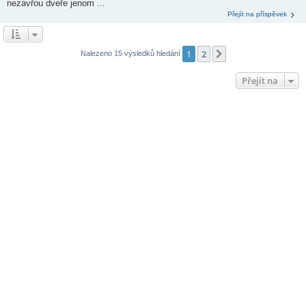
nezavřou dveře jenom ...
Přejít na příspěvek
1
2
Další
Nalezeno 15 výsledků hledání
Přejít na