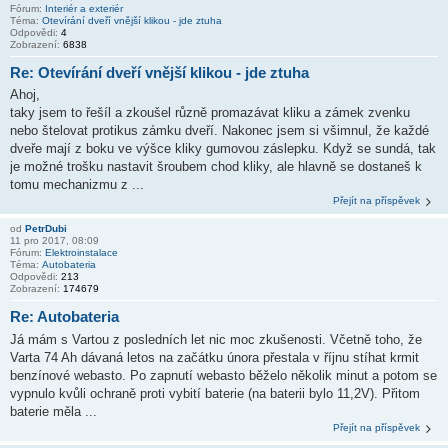
Fórum:
Interiér a exteriér
Téma:
Otevírání dveří vnější klikou - jde ztuha
Odpovědi:
4
Zobrazení:
6838
Re: Otevírání dveří vnější klikou - jde ztuha
Ahoj,
taky jsem to řešíl a zkoušel různě promazávat kliku a zámek zvenku
nebo štelovat protikus zámku dveří. Nakonec jsem si všimnul, že každé
dveře mají z boku ve výšce kliky gumovou záslepku. Když se sundá, tak
je možné trošku nastavit šroubem chod kliky, ale hlavně se dostaneš k
tomu mechanizmu z ...
Přejít na příspěvek
od
PetrDubi
11 pro 2017, 08:09
Fórum:
Elektroinstalace
Téma:
Autobateria
Odpovědi:
213
Zobrazení:
174679
Re: Autobateria
Já mám s Vartou z posledních let nic moc zkušenosti. Včetně toho, že
Varta 74 Ah dávaná letos na začátku února přestala v říjnu stíhat krmit
benzínové webasto. Po zapnutí webasto běželo několik minut a potom se
vypnulo kvůli ochraně proti vybití baterie (na baterii bylo 11,2V). Přitom
baterie měla ...
Přejít na příspěvek