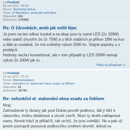
od
PetrDubi
08 zář 2017, 08:54
Fórum:
Technická Sekce
Téma:
O žárovkách, aneb jak svítit lépe.
Odpovědi:
164
Zobrazení:
178396
Re: O žárovkách, aneb jak svítit lépe.
Já jsem na ten odkaz koukal a na ebay jsou ty samé LED (2x 100W)
nebo slabší (myslím že 2x 75W) a u těch slabších je příkon 18W na kus
a dále je uvedené, že má světelný výkon 2500 lm. Stejné popisky u x
prodejců.
Hodnoty nechci komentovat, ale v tom případě ty LED 200W nemají
výkon 2x 100W jak tu ...
Přejít na příspěvek
od
PetrDubi
15 srp 2017, 07:22
Fórum:
Elektroinstalace
Téma:
nefunkční el. stahování okna vzadu za řidičem
Odpovědi:
26
Zobrazení:
36790
Re: nefunkční el. stahování okna vzadu za řidičem
Niraj:
Zašroubovat ty dorazy jak psal Dušan,povolit podkovu, dát jí blíž k
nárazníku, trošku dotáhnout a zkusit zavřít. Musí ty dveře zaklapnout
samy. Akorát když je přitlačíš, tak ucítíš, že jsou volnější. No a pak už
jenom postupně posouvat podkovičku směrem dovnitř, dokud se