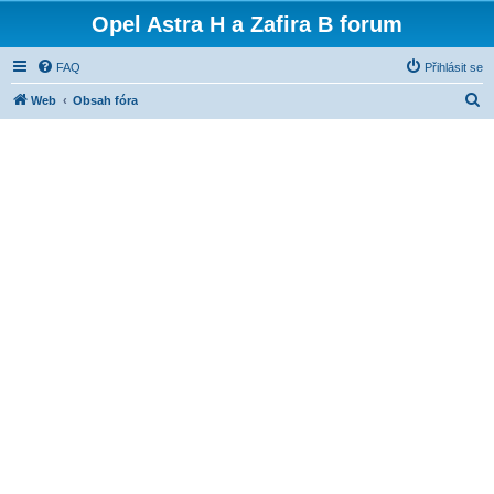
Opel Astra H a Zafira B forum
FAQ
Přihlásit se
H
Web
Obsah fóra
l
e
d
a
t