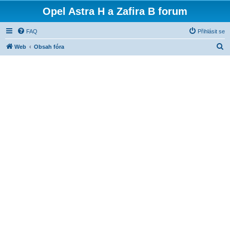
Opel Astra H a Zafira B forum
FAQ
Přihlásit se
H
Web
Obsah fóra
l
e
d
a
t