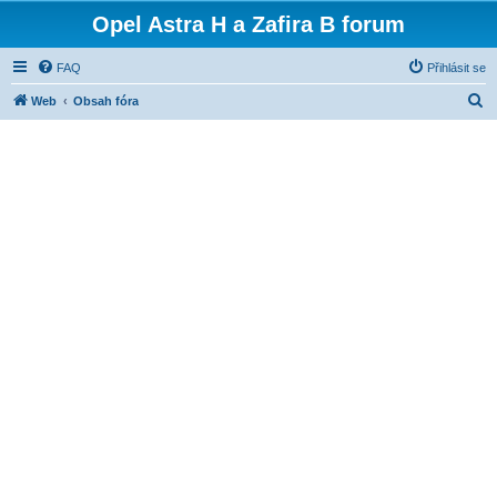
Opel Astra H a Zafira B forum
FAQ
Přihlásit se
H
Web
Obsah fóra
l
e
d
a
t