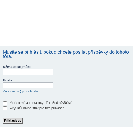
Musíte se přihlásit, pokud chcete posílat příspěvky do tohoto
fóra.
Uživatelské jméno:
Heslo:
Zapomněl(a) jsem heslo
Přihlásit mě automaticky při každé návštěvě
Skrýt můj online stav pro toto přihlášení