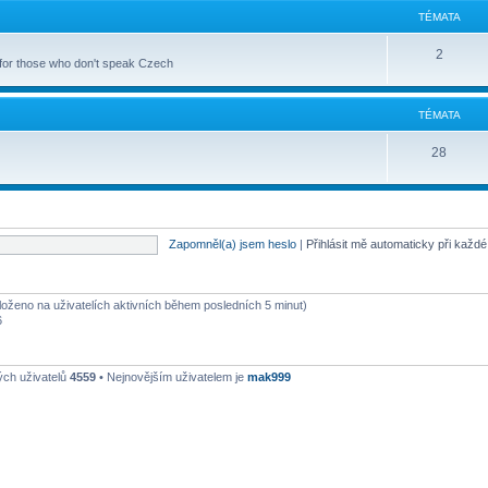
TÉMATA
2
 for those who don't speak Czech
TÉMATA
28
Zapomněl(a) jsem heslo
|
Přihlásit mě automaticky při každ
aloženo na uživatelích aktivních během posledních 5 minut)
6
ých uživatelů
4559
• Nejnovějším uživatelem je
mak999