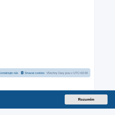
Kontaktujte nás
Smazat cookies
Všechny časy jsou v
UTC+02:00
Rozumím
net
|
suzuki-forum.cz