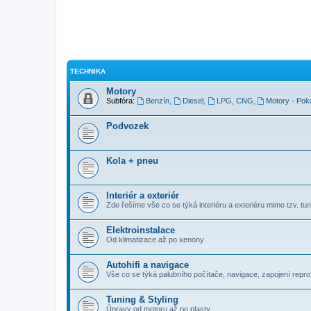
TECHNIKA
Motory
Subfóra:
Benzín
,
Diesel
,
LPG, CNG
,
Motory - Pok
Podvozek
Kola + pneu
Interiér a exteriér
Zde řešíme vše co se týká interiéru a exteriéru mimo tzv. tuni
Elektroinstalace
Od klimatizace až po xenony
Autohifi a navigace
Vše co se týká palubního počítače, navigace, zapojení repro, 
Tuning & Styling
Úpravy od motoru až po plasty