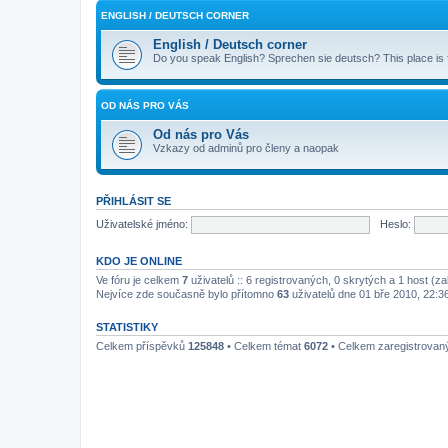
ENGLISH / DEUTSCH CORNER
English / Deutsch corner
Do you speak English? Sprechen sie deutsch? This place is
OD NÁS PRO VÁS
Od nás pro Vás
Vzkazy od adminů pro členy a naopak
PŘIHLÁSIT SE
Uživatelské jméno:
Heslo:
KDO JE ONLINE
Ve fóru je celkem
7
uživatelů :: 6 registrovaných, 0 skrytých a 1 host (z
Nejvíce zde současně bylo přítomno
63
uživatelů dne 01 bře 2010, 22:3
STATISTIKY
Celkem příspěvků
125848
• Celkem témat
6072
• Celkem zaregistrovan