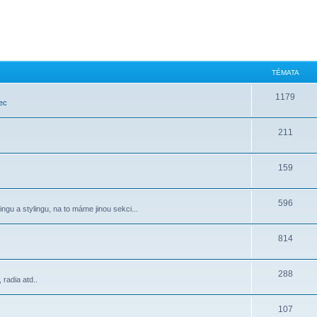
TÉMATA
1179
ec
211
159
596
ngu a stylingu, na to máme jinou sekci...
814
288
radia atd..
107