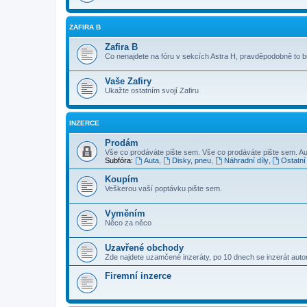
ZAFIRA B
Zafira B
Co nenajdete na fóru v sekcích Astra H, pravděpodobně to 
Vaše Zafiry
Ukažte ostatním svojí Zafiru
INZERCE
Prodám
Vše co prodáváte pište sem. Vše co prodáváte pište sem. Au
Subfóra:
Auta
,
Disky, pneu
,
Náhradní díly
,
Ostatní
Koupím
Veškerou vaší poptávku pište sem.
Vyměním
Něco za něco
Uzavřené obchody
Zde najdete uzamčené inzeráty, po 10 dnech se inzerát aut
Firemní inzerce