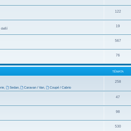
122
19
 další
567
76
TÉMATA
258
rie
,
Sedan
,
Caravan / Van
,
Coupé / Cabrio
47
98
530