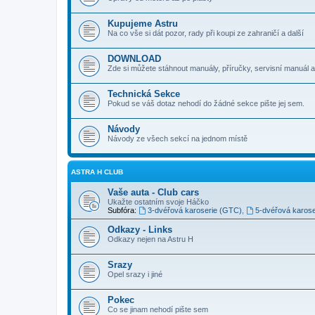
Kupujeme Astru
Na co vše si dát pozor, rady při koupi ze zahraničí a další
DOWNLOAD
Zde si můžete stáhnout manuály, příručky, servisní manuál a
Technická Sekce
Pokud se váš dotaz nehodí do žádné sekce pište jej sem.
Návody
Návody ze všech sekcí na jednom místě
ASTRA H CLUB
Vaše auta - Club cars
Ukažte ostatním svoje Háčko
Subfóra:
3-dvéřová karoserie (GTC)
,
5-dvéřová karose
Odkazy - Links
Odkazy nejen na Astru H
Srazy
Opel srazy i jiné
Pokec
Co se jinam nehodí pište sem