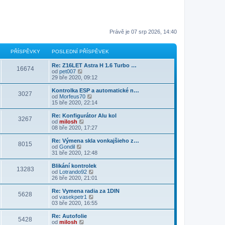
Právě je 07 srp 2026, 14:40
PŘÍSPĚVKY
POSLEDNÍ PŘÍSPĚVEK
Re: Z16LET Astra H 1.6 Turbo …
16674
Z
od
pet007
o
29 bře 2020, 09:12
b
r
Kontrolka ESP a automatické n…
3027
a
Z
od
Morfeus70
z
o
15 bře 2020, 22:14
i
b
t
r
Re: Konfigurátor Alu kol
3267
p
a
Z
od
milosh
o
z
o
08 bře 2020, 17:27
s
i
b
l
t
r
Re: Výmena skla vonkajšieho z…
e
8015
p
a
Z
od
Gondil
d
o
z
o
31 bře 2020, 12:48
n
s
i
b
í
l
t
r
Blikání kontrolek
p
e
13283
p
a
Z
od
Lotrando92
ř
d
o
z
o
26 bře 2020, 21:01
í
n
s
i
b
s
í
l
t
r
Re: Vymena radia za 1DIN
p
p
e
5628
p
a
Z
od
vasekpetr1
ě
ř
d
o
z
o
03 bře 2020, 16:55
v
í
n
s
i
b
e
s
í
l
t
r
k
Re: Autofolie
p
p
e
5428
p
a
Z
od
milosh
ě
ř
d