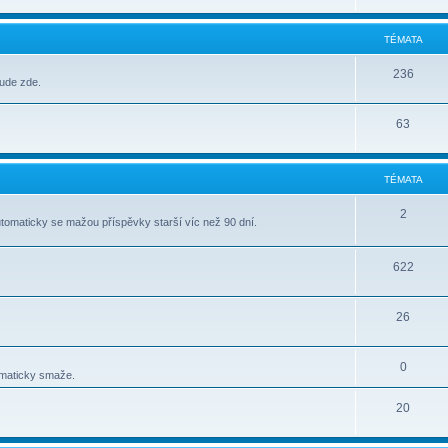
TÉMATA
236
bude zde.
63
TÉMATA
2
tomaticky se mažou příspěvky starší víc než 90 dní.
622
26
0
omaticky smaže.
20