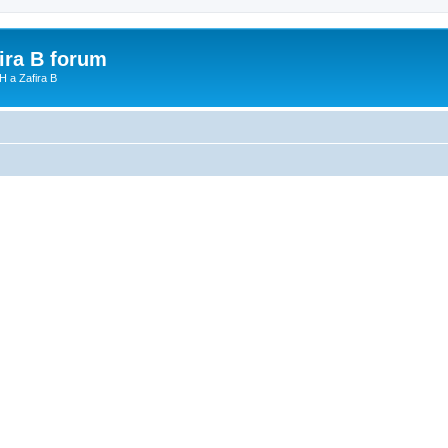
fira B forum
H a Zafira B