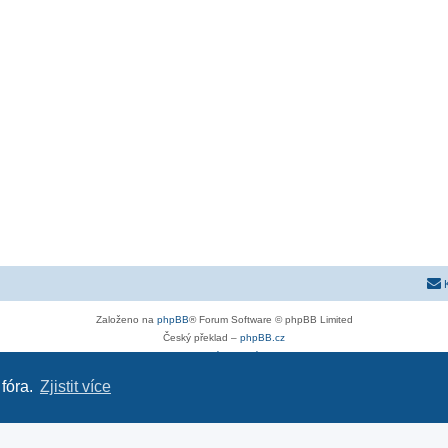
Založeno na
phpBB
® Forum Software © phpBB Limited
Český překlad –
phpBB.cz
Soukromí
|
Podmínky
 fóra.
Zjistit více
astra-g.cz
|
astra-j.cz
|
opel-forum.cz
|
chevroletclub.cz
|
hyundaiclub.net
|
club-fiat.com
|
kia-club.