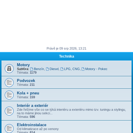
Právě je 09 srp 2026, 13:21
Technika
Motory
Subfóra:
Benzín
,
Diesel
,
LPG, CNG
,
Motory - Pokec
Témata:
1179
Podvozek
Témata:
211
Kola + pneu
Témata:
159
Interiér a exteriér
Zde řešíme vše co se týká interiéru a exteriéru mimo tzv. tuningu a stylingu,
na to máme jinou sekci...
Témata:
596
Elektroinstalace
Od klimatizace až po xenony
Témata:
814