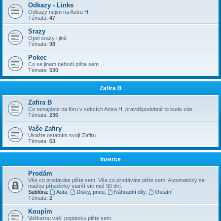
Odkazy - Links
Odkazy nejen na Astru H
Témata:
47
Srazy
Opel srazy i jiné
Témata:
98
Pokec
Co se jinam nehodí pište sem
Témata:
530
Zafira B
Zafira B
Co nenajdete na fóru v sekcích Astra H, pravděpodobně to bude zde.
Témata:
236
Vaše Zafiry
Ukažte ostatním svojí Zafiru
Témata:
63
Inzerce
Prodám
Vše co prodáváte pište sem. Vše co prodáváte pište sem. Automaticky se
mažou příspěvky starší víc než 90 dní.
Subfóra:
Auta
,
Disky, pneu
,
Náhradní díly
,
Ostatní
Témata:
2
Koupím
Veškerou vaší poptávku pište sem.