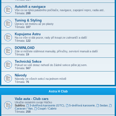
Autohifi a navigace
Vše co se týká palubního počítače, navigace, zapojení repro, radia atd..
Témata:
288
Tuning & Styling
Úpravy od motoru až po plasty
Témata:
107
Kupujeme Astru
Na co vše si dát pozor, rady při koupi ze zahraničí a další
Témata:
122
DOWNLOAD
Zde si můžete stáhnout manuály, příručky, servisní manuál a další
Témata:
19
Technická Sekce
Pokud se váš dotaz nehodí do žádné sekce pište jej sem.
Témata:
567
Návody
Návody ze všech sekcí na jednom místě
Témata:
76
Astra H Club
Vaše auta - Club cars
Ukažte ostatním svoje Háčko
Subfóra:
3-dvéřová karoserie (GTC)
,
5-dvéřová karoserie
,
Sedan
,
Caravan / Van
,
Coupé / Cabrio
Témata:
258