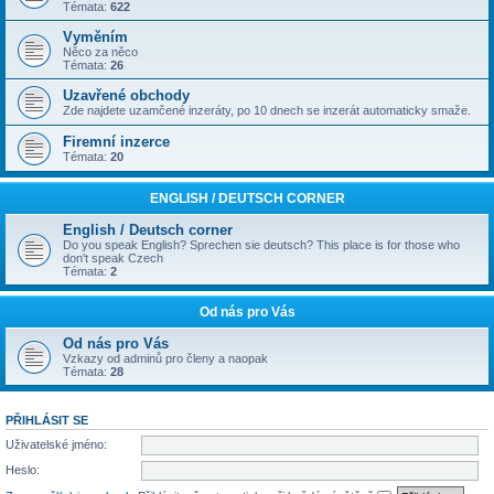
Témata:
622
Vyměním
Něco za něco
Témata:
26
Uzavřené obchody
Zde najdete uzamčené inzeráty, po 10 dnech se inzerát automaticky smaže.
Firemní inzerce
Témata:
20
ENGLISH / DEUTSCH CORNER
English / Deutsch corner
Do you speak English? Sprechen sie deutsch? This place is for those who
don't speak Czech
Témata:
2
Od nás pro Vás
Od nás pro Vás
Vzkazy od adminů pro členy a naopak
Témata:
28
PŘIHLÁSIT SE
Uživatelské jméno:
Heslo: