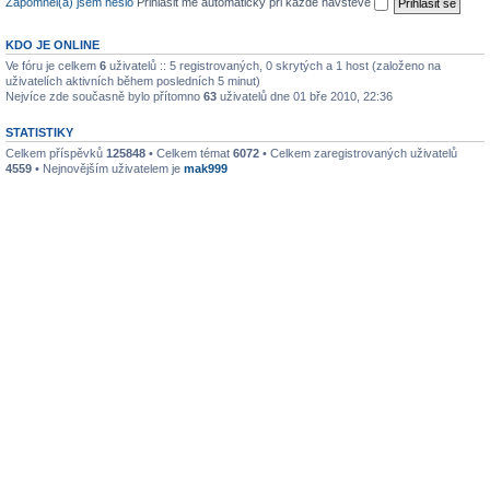
Zapomněl(a) jsem heslo
Přihlásit mě automaticky při každé návštěvě
KDO JE ONLINE
Ve fóru je celkem
6
uživatelů :: 5 registrovaných, 0 skrytých a 1 host (založeno na
uživatelích aktivních během posledních 5 minut)
Nejvíce zde současně bylo přítomno
63
uživatelů dne 01 bře 2010, 22:36
STATISTIKY
Celkem příspěvků
125848
• Celkem témat
6072
• Celkem zaregistrovaných uživatelů
4559
• Nejnovějším uživatelem je
mak999