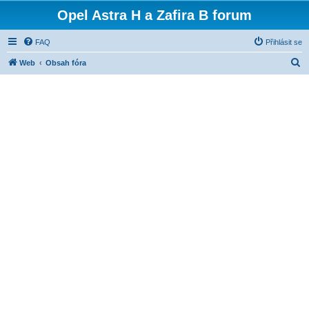
Opel Astra H a Zafira B forum
FAQ
Přihlásit se
H
Web
Obsah fóra
l
e
d
a
t