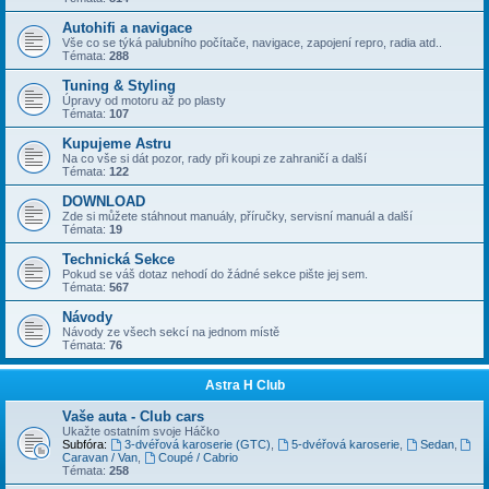
Autohifi a navigace
Vše co se týká palubního počítače, navigace, zapojení repro, radia atd..
Témata:
288
Tuning & Styling
Úpravy od motoru až po plasty
Témata:
107
Kupujeme Astru
Na co vše si dát pozor, rady při koupi ze zahraničí a další
Témata:
122
DOWNLOAD
Zde si můžete stáhnout manuály, příručky, servisní manuál a další
Témata:
19
Technická Sekce
Pokud se váš dotaz nehodí do žádné sekce pište jej sem.
Témata:
567
Návody
Návody ze všech sekcí na jednom místě
Témata:
76
Astra H Club
Vaše auta - Club cars
Ukažte ostatním svoje Háčko
Subfóra:
3-dvéřová karoserie (GTC)
,
5-dvéřová karoserie
,
Sedan
,
Caravan / Van
,
Coupé / Cabrio
Témata:
258