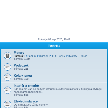
Právě je 09 srp 2026, 10:49
Technika
Motory
Subfóra:
Benzín
,
Diesel
,
LPG, CNG
,
Motory - Pokec
Témata:
1179
Podvozek
Témata:
211
Kola + pneu
Témata:
159
Interiér a exteriér
Zde řešíme vše co se týká interiéru a exteriéru mimo tzv. tuningu a stylingu,
na to máme jinou sekci...
Témata:
596
Elektroinstalace
Od klimatizace až po xenony
Témata:
814