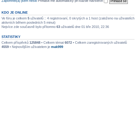
Zapomněl(a) jsem heslo
Přihlásit mě automaticky při každé návštěvě
KDO JE ONLINE
Ve fóru je celkem
5
uživatelů :: 4 registrovaní, 0 skrytých a 1 host (založeno na uživatelích
aktivních během posledních 5 minut)
Nejvíce zde současně bylo přítomno
63
uživatelů dne 01 bře 2010, 22:36
STATISTIKY
Celkem příspěvků
125848
• Celkem témat
6072
• Celkem zaregistrovaných uživatelů
4559
• Nejnovějším uživatelem je
mak999