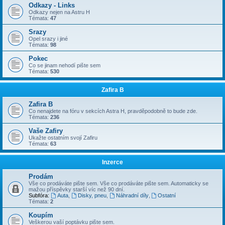
Odkazy - Links
Odkazy nejen na Astru H
Témata:
47
Srazy
Opel srazy i jiné
Témata:
98
Pokec
Co se jinam nehodí pište sem
Témata:
530
Zafira B
Zafira B
Co nenajdete na fóru v sekcích Astra H, pravděpodobně to bude zde.
Témata:
236
Vaše Zafiry
Ukažte ostatním svojí Zafiru
Témata:
63
Inzerce
Prodám
Vše co prodáváte pište sem. Vše co prodáváte pište sem. Automaticky se
mažou příspěvky starší víc než 90 dní.
Subfóra:
Auta
,
Disky, pneu
,
Náhradní díly
,
Ostatní
Témata:
2
Koupím
Veškerou vaší poptávku pište sem.