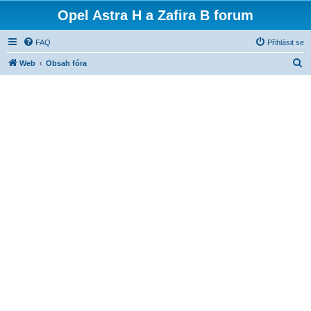
Opel Astra H a Zafira B forum
FAQ
Přihlásit se
H
Web
Obsah fóra
l
e
d
a
t