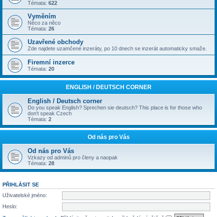
Témata:
622
Vyměním
Něco za něco
Témata:
26
Uzavřené obchody
Zde najdete uzamčené inzeráty, po 10 dnech se inzerát automaticky smaže.
Firemní inzerce
Témata:
20
ENGLISH / DEUTSCH CORNER
English / Deutsch corner
Do you speak English? Sprechen sie deutsch? This place is for those who
don't speak Czech
Témata:
2
Od nás pro Vás
Od nás pro Vás
Vzkazy od adminů pro členy a naopak
Témata:
28
PŘIHLÁSIT SE
Uživatelské jméno:
Heslo: