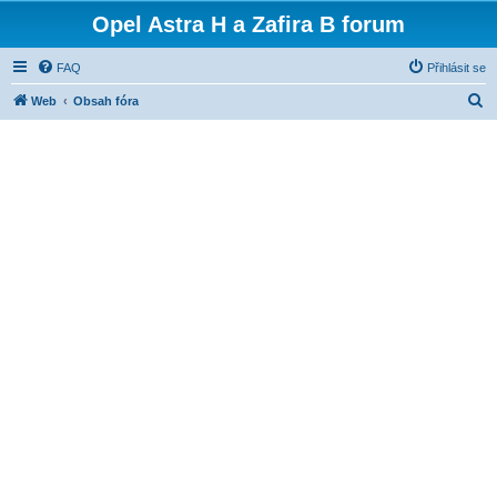
Opel Astra H a Zafira B forum
FAQ
Přihlásit se
H
Web
Obsah fóra
l
e
d
a
t