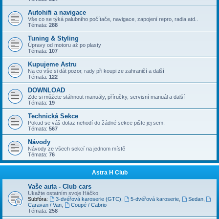
Autohifi a navigace
Vše co se týká palubního počítače, navigace, zapojení repro, radia atd..
Témata:
288
Tuning & Styling
Úpravy od motoru až po plasty
Témata:
107
Kupujeme Astru
Na co vše si dát pozor, rady při koupi ze zahraničí a další
Témata:
122
DOWNLOAD
Zde si můžete stáhnout manuály, příručky, servisní manuál a další
Témata:
19
Technická Sekce
Pokud se váš dotaz nehodí do žádné sekce pište jej sem.
Témata:
567
Návody
Návody ze všech sekcí na jednom místě
Témata:
76
Astra H Club
Vaše auta - Club cars
Ukažte ostatním svoje Háčko
Subfóra:
3-dvéřová karoserie (GTC)
,
5-dvéřová karoserie
,
Sedan
,
Caravan / Van
,
Coupé / Cabrio
Témata:
258