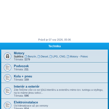
Právě je 07 srp 2026, 05:06
Technika
Motory
Subfóra:
Benzín
,
Diesel
,
LPG, CNG
,
Motory - Pokec
Témata:
1179
Podvozek
Témata:
211
Kola + pneu
Témata:
159
Interiér a exteriér
Zde řešíme vše co se týká interiéru a exteriéru mimo tzv. tuningu a stylingu,
na to máme jinou sekci...
Témata:
596
Elektroinstalace
Od klimatizace až po xenony
Témata:
814