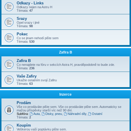
Odkazy - Links
Odkazy nejen na Astru H
Témata:
47
Srazy
Opel srazy i jiné
Témata:
98
Pokec
Co se jinam nehodí pište sem
Témata:
530
Zafira B
Zafira B
Co nenajdete na fóru v sekcích Astra H, pravděpodobně to bude zde.
Témata:
236
Vaše Zafiry
Ukažte ostatním svojí Zafiru
Témata:
63
Inzerce
Prodám
Vše co prodáváte pište sem. Vše co prodáváte pište sem. Automaticky se
mažou příspěvky starší víc než 90 dní.
Subfóra:
Auta
,
Disky, pneu
,
Náhradní díly
,
Ostatní
Témata:
2
Koupím
Veškerou vaší poptávku pište sem.