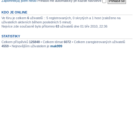
Zapomněl(a) jsem heslo
Přihlásit mě automaticky při každé návštěvě
KDO JE ONLINE
Ve fóru je celkem
6
uživatelů :: 5 registrovaných, 0 skrytých a 1 host (založeno na
uživatelích aktivních během posledních 5 minut)
Nejvíce zde současně bylo přítomno
63
uživatelů dne 01 bře 2010, 22:36
STATISTIKY
Celkem příspěvků
125848
• Celkem témat
6072
• Celkem zaregistrovaných uživatelů
4559
• Nejnovějším uživatelem je
mak999