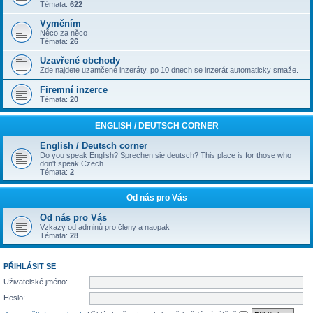
Témata:
622
Vyměním
Něco za něco
Témata:
26
Uzavřené obchody
Zde najdete uzamčené inzeráty, po 10 dnech se inzerát automaticky smaže.
Firemní inzerce
Témata:
20
ENGLISH / DEUTSCH CORNER
English / Deutsch corner
Do you speak English? Sprechen sie deutsch? This place is for those who
don't speak Czech
Témata:
2
Od nás pro Vás
Od nás pro Vás
Vzkazy od adminů pro členy a naopak
Témata:
28
PŘIHLÁSIT SE
Uživatelské jméno:
Heslo: