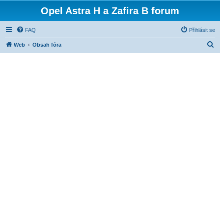
Opel Astra H a Zafira B forum
FAQ
Přihlásit se
H
Web
Obsah fóra
l
e
d
a
t