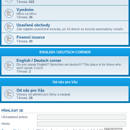
Témata:
622
Vyměním
Něco za něco
Témata:
26
Uzavřené obchody
Zde najdete uzamčené inzeráty, po 10 dnech se inzerát automaticky smaže.
Firemní inzerce
Témata:
20
ENGLISH / DEUTSCH CORNER
English / Deutsch corner
Do you speak English? Sprechen sie deutsch? This place is for those who
don't speak Czech
Témata:
2
Od nás pro Vás
Od nás pro Vás
Vzkazy od adminů pro členy a naopak
Témata:
28
PŘIHLÁSIT SE
Uživatelské jméno:
Heslo: