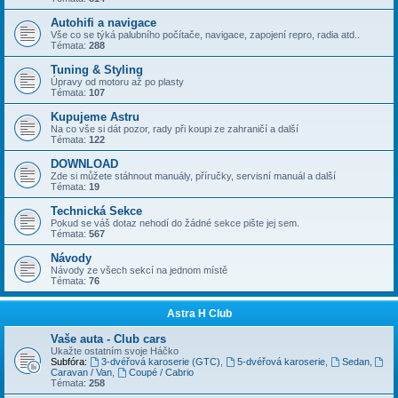
Autohifi a navigace
Vše co se týká palubního počítače, navigace, zapojení repro, radia atd..
Témata:
288
Tuning & Styling
Úpravy od motoru až po plasty
Témata:
107
Kupujeme Astru
Na co vše si dát pozor, rady při koupi ze zahraničí a další
Témata:
122
DOWNLOAD
Zde si můžete stáhnout manuály, příručky, servisní manuál a další
Témata:
19
Technická Sekce
Pokud se váš dotaz nehodí do žádné sekce pište jej sem.
Témata:
567
Návody
Návody ze všech sekcí na jednom místě
Témata:
76
Astra H Club
Vaše auta - Club cars
Ukažte ostatním svoje Háčko
Subfóra:
3-dvéřová karoserie (GTC)
,
5-dvéřová karoserie
,
Sedan
,
Caravan / Van
,
Coupé / Cabrio
Témata:
258