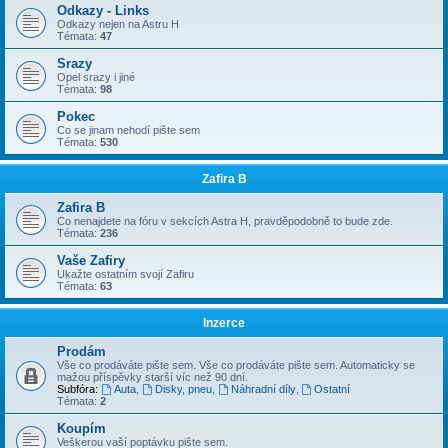
Odkazy - Links
Odkazy nejen na Astru H
Témata:
47
Srazy
Opel srazy i jiné
Témata:
98
Pokec
Co se jinam nehodí pište sem
Témata:
530
Zafira B
Zafira B
Co nenajdete na fóru v sekcích Astra H, pravděpodobně to bude zde.
Témata:
236
Vaše Zafiry
Ukažte ostatním svojí Zafiru
Témata:
63
Inzerce
Prodám
Vše co prodáváte pište sem. Vše co prodáváte pište sem. Automaticky se
mažou příspěvky starší víc než 90 dní.
Subfóra:
Auta
,
Disky, pneu
,
Náhradní díly
,
Ostatní
Témata:
2
Koupím
Veškerou vaší poptávku pište sem.