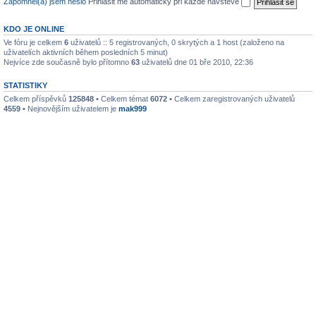
Zapomněl(a) jsem heslo
Přihlásit mě automaticky při každé návštěvě
KDO JE ONLINE
Ve fóru je celkem
6
uživatelů :: 5 registrovaných, 0 skrytých a 1 host (založeno na
uživatelích aktivních během posledních 5 minut)
Nejvíce zde současně bylo přítomno
63
uživatelů dne 01 bře 2010, 22:36
STATISTIKY
Celkem příspěvků
125848
• Celkem témat
6072
• Celkem zaregistrovaných uživatelů
4559
• Nejnovějším uživatelem je
mak999