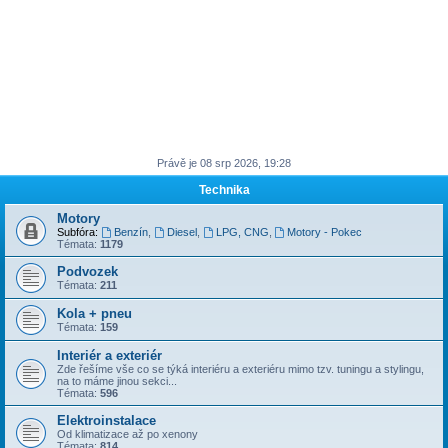
Právě je 08 srp 2026, 19:28
Technika
Motory
Subfóra:
Benzín
,
Diesel
,
LPG, CNG
,
Motory - Pokec
Témata:
1179
Podvozek
Témata:
211
Kola + pneu
Témata:
159
Interiér a exteriér
Zde řešíme vše co se týká interiéru a exteriéru mimo tzv. tuningu a stylingu,
na to máme jinou sekci...
Témata:
596
Elektroinstalace
Od klimatizace až po xenony
Témata:
814