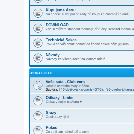
Kupujeme Astru
Na co vše si dát pozor, rady při koupi ze zahraničí a další
DOWNLOAD
Zde si můžete stáhnout manuály, příručky, servisní manuál a
Technická Sekce
Pokud se váš dotaz nehodí do žádné sekce pište jej sem.
Návody
Návody ze všech sekcí na jednom místě
ASTRA H CLUB
Vaše auta - Club cars
Ukažte ostatním svoje Háčko
Subfóra:
3-dvéřová karoserie (GTC)
,
5-dvéřová karose
Odkazy - Links
Odkazy nejen na Astru H
Srazy
Opel srazy i jiné
Pokec
Co se jinam nehodí pište sem