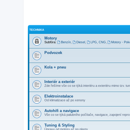
TECHNIKA
Motory
Subfóra:
Benzín
,
Diesel
,
LPG, CNG
,
Motory - Pok
Podvozek
Kola + pneu
Interiér a exteriér
Zde řešíme vše co se týká interiéru a exteriéru mimo tzv. tuni
Elektroinstalace
Od klimatizace až po xenony
Autohifi a navigace
Vše co se týká palubního počítače, navigace, zapojení repro, 
Tuning & Styling
Úpravy od motoru až po plasty