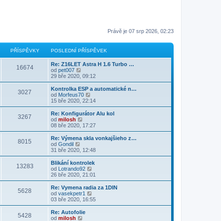
Právě je 07 srp 2026, 02:23
PŘÍSPĚVKY
POSLEDNÍ PŘÍSPĚVEK
Re: Z16LET Astra H 1.6 Turbo …
16674
Z
od
pet007
o
29 bře 2020, 09:12
b
r
Kontrolka ESP a automatické n…
3027
a
Z
od
Morfeus70
z
o
15 bře 2020, 22:14
i
b
t
r
Re: Konfigurátor Alu kol
3267
p
a
Z
od
milosh
o
z
o
08 bře 2020, 17:27
s
i
b
l
t
r
Re: Výmena skla vonkajšieho z…
e
8015
p
a
Z
od
Gondil
d
o
z
o
31 bře 2020, 12:48
n
s
i
b
í
l
t
r
Blikání kontrolek
p
e
13283
p
a
Z
od
Lotrando92
ř
d
o
z
o
26 bře 2020, 21:01
í
n
s
i
b
s
í
l
t
r
Re: Vymena radia za 1DIN
p
p
e
5628
p
a
Z
od
vasekpetr1
ě
ř
d
o
z
o
03 bře 2020, 16:55
v
í
n
s
i
b
e
s
í
l
t
r
k
Re: Autofolie
p
p
e
5428
p
a
Z
od
milosh
ě
ř
d