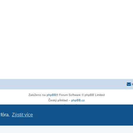
Založeno na
phpBB
® Forum Software © phpBB Limited
Český překlad –
phpBB.cz
Soukromí
|
Podmínky
 fóra.
Zjistit více
astra-g.cz
|
astra-j.cz
|
opel-forum.cz
|
chevroletclub.cz
|
hyundaiclub.net
|
club-fiat.com
|
kia-club.