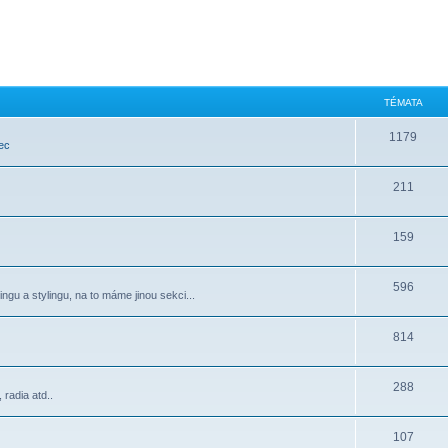
TÉMATA
1179
ec
211
159
596
ngu a stylingu, na to máme jinou sekci...
814
288
radia atd..
107