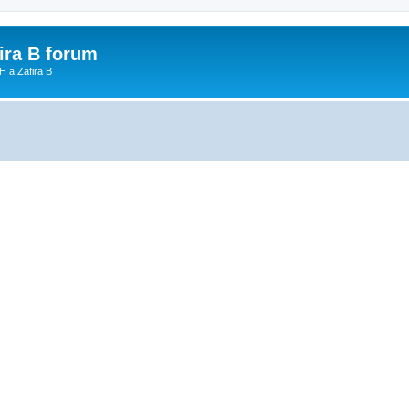
fira B forum
H a Zafira B