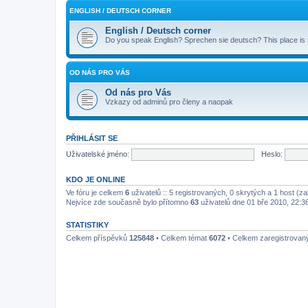
ENGLISH / DEUTSCH CORNER
English / Deutsch corner
Do you speak English? Sprechen sie deutsch? This place is
OD NÁS PRO VÁS
Od nás pro Vás
Vzkazy od adminů pro členy a naopak
PŘIHLÁSIT SE
Uživatelské jméno:
Heslo:
KDO JE ONLINE
Ve fóru je celkem
6
uživatelů :: 5 registrovaných, 0 skrytých a 1 host (z
Nejvíce zde současně bylo přítomno
63
uživatelů dne 01 bře 2010, 22:3
STATISTIKY
Celkem příspěvků
125848
• Celkem témat
6072
• Celkem zaregistrovan