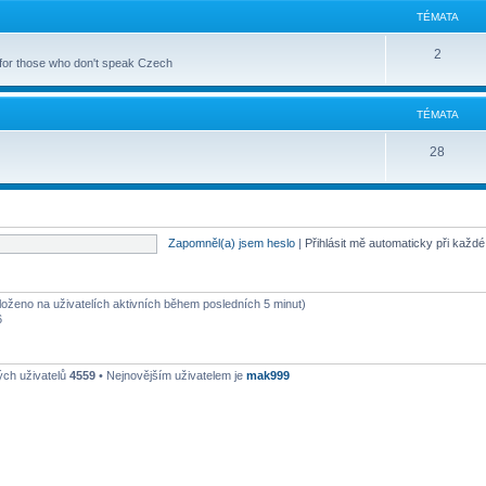
TÉMATA
2
 for those who don't speak Czech
TÉMATA
28
Zapomněl(a) jsem heslo
|
Přihlásit mě automaticky při každ
aloženo na uživatelích aktivních během posledních 5 minut)
6
ých uživatelů
4559
• Nejnovějším uživatelem je
mak999