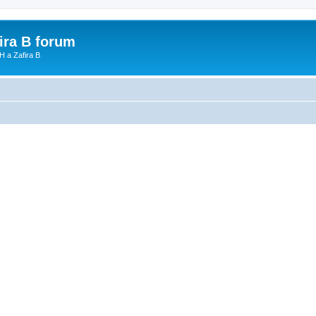
fira B forum
H a Zafira B