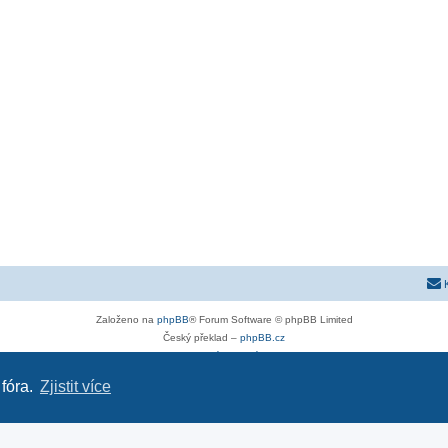
Založeno na
phpBB
® Forum Software © phpBB Limited
Český překlad –
phpBB.cz
Soukromí
|
Podmínky
 fóra.
Zjistit více
astra-g.cz
|
astra-j.cz
|
opel-forum.cz
|
chevroletclub.cz
|
hyundaiclub.net
|
club-fiat.com
|
kia-club.