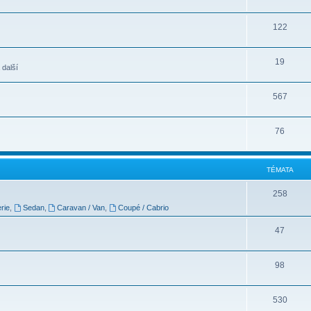
122
19
 další
567
76
TÉMATA
258
rie
,
Sedan
,
Caravan / Van
,
Coupé / Cabrio
47
98
530