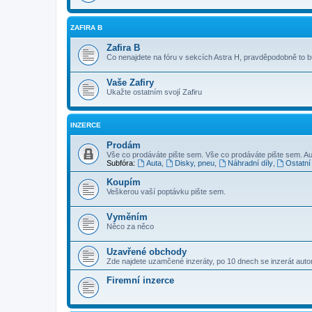
ZAFIRA B
Zafira B
Co nenajdete na fóru v sekcích Astra H, pravděpodobně to 
Vaše Zafiry
Ukažte ostatním svojí Zafiru
INZERCE
Prodám
Vše co prodáváte pište sem. Vše co prodáváte pište sem. Au
Subfóra:
Auta
,
Disky, pneu
,
Náhradní díly
,
Ostatní
Koupím
Veškerou vaší poptávku pište sem.
Vyměním
Něco za něco
Uzavřené obchody
Zde najdete uzamčené inzeráty, po 10 dnech se inzerát aut
Firemní inzerce