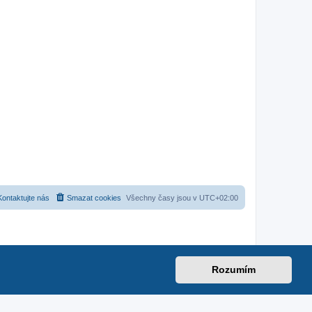
Kontaktujte nás
Smazat cookies
Všechny časy jsou v
UTC+02:00
Rozumím
net
|
suzuki-forum.cz