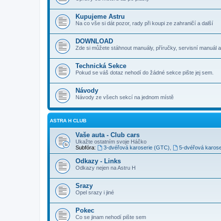
Kupujeme Astru
Na co vše si dát pozor, rady při koupi ze zahraničí a další
DOWNLOAD
Zde si můžete stáhnout manuály, příručky, servisní manuál a
Technická Sekce
Pokud se váš dotaz nehodí do žádné sekce pište jej sem.
Návody
Návody ze všech sekcí na jednom místě
ASTRA H CLUB
Vaše auta - Club cars
Ukažte ostatním svoje Háčko
Subfóra:
3-dvéřová karoserie (GTC)
,
5-dvéřová karose
Odkazy - Links
Odkazy nejen na Astru H
Srazy
Opel srazy i jiné
Pokec
Co se jinam nehodí pište sem