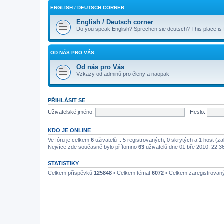
ENGLISH / DEUTSCH CORNER
English / Deutsch corner
Do you speak English? Sprechen sie deutsch? This place is
OD NÁS PRO VÁS
Od nás pro Vás
Vzkazy od adminů pro členy a naopak
PŘIHLÁSIT SE
Uživatelské jméno:
Heslo:
KDO JE ONLINE
Ve fóru je celkem
6
uživatelů :: 5 registrovaných, 0 skrytých a 1 host (z
Nejvíce zde současně bylo přítomno
63
uživatelů dne 01 bře 2010, 22:3
STATISTIKY
Celkem příspěvků
125848
• Celkem témat
6072
• Celkem zaregistrovan