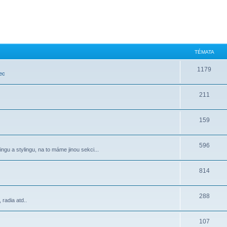
TÉMATA
1179
ec
211
159
596
ngu a stylingu, na to máme jinou sekci...
814
288
radia atd..
107