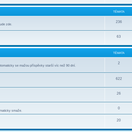
TÉMATA
236
bude zde.
63
TÉMATA
2
tomaticky se mažou příspěvky starší víc než 90 dní.
622
26
0
omaticky smaže.
20