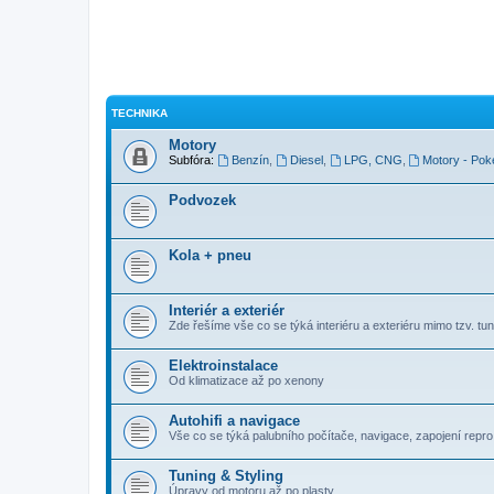
TECHNIKA
Motory
Subfóra:
Benzín
,
Diesel
,
LPG, CNG
,
Motory - Pok
Podvozek
Kola + pneu
Interiér a exteriér
Zde řešíme vše co se týká interiéru a exteriéru mimo tzv. tuni
Elektroinstalace
Od klimatizace až po xenony
Autohifi a navigace
Vše co se týká palubního počítače, navigace, zapojení repro, 
Tuning & Styling
Úpravy od motoru až po plasty