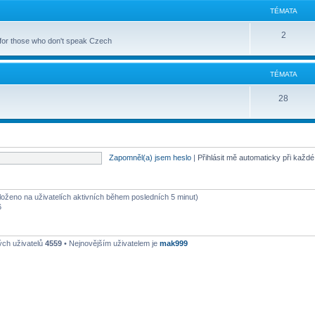
TÉMATA
2
 for those who don't speak Czech
TÉMATA
28
Zapomněl(a) jsem heslo
|
Přihlásit mě automaticky při každ
aloženo na uživatelích aktivních během posledních 5 minut)
6
ých uživatelů
4559
• Nejnovějším uživatelem je
mak999