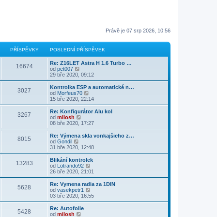
Právě je 07 srp 2026, 10:56
PŘÍSPĚVKY
POSLEDNÍ PŘÍSPĚVEK
Re: Z16LET Astra H 1.6 Turbo …
16674
Z
od
pet007
o
29 bře 2020, 09:12
b
r
Kontrolka ESP a automatické n…
3027
a
Z
od
Morfeus70
z
o
15 bře 2020, 22:14
i
b
t
r
Re: Konfigurátor Alu kol
3267
p
a
Z
od
milosh
o
z
o
08 bře 2020, 17:27
s
i
b
l
t
r
Re: Výmena skla vonkajšieho z…
e
8015
p
a
Z
od
Gondil
d
o
z
o
31 bře 2020, 12:48
n
s
i
b
í
l
t
r
Blikání kontrolek
p
e
13283
p
a
Z
od
Lotrando92
ř
d
o
z
o
26 bře 2020, 21:01
í
n
s
i
b
s
í
l
t
r
Re: Vymena radia za 1DIN
p
p
e
5628
p
a
Z
od
vasekpetr1
ě
ř
d
o
z
o
03 bře 2020, 16:55
v
í
n
s
i
b
e
s
í
l
t
r
k
Re: Autofolie
p
p
e
5428
p
a
Z
od
milosh
ě
ř
d