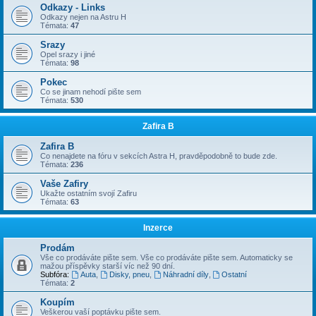
Odkazy - Links
Odkazy nejen na Astru H
Témata:
47
Srazy
Opel srazy i jiné
Témata:
98
Pokec
Co se jinam nehodí pište sem
Témata:
530
Zafira B
Zafira B
Co nenajdete na fóru v sekcích Astra H, pravděpodobně to bude zde.
Témata:
236
Vaše Zafiry
Ukažte ostatním svojí Zafiru
Témata:
63
Inzerce
Prodám
Vše co prodáváte pište sem. Vše co prodáváte pište sem. Automaticky se
mažou příspěvky starší víc než 90 dní.
Subfóra:
Auta
,
Disky, pneu
,
Náhradní díly
,
Ostatní
Témata:
2
Koupím
Veškerou vaší poptávku pište sem.