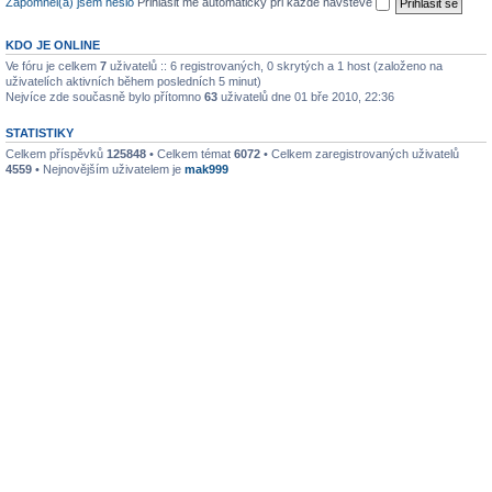
Zapomněl(a) jsem heslo
Přihlásit mě automaticky při každé návštěvě
KDO JE ONLINE
Ve fóru je celkem
7
uživatelů :: 6 registrovaných, 0 skrytých a 1 host (založeno na
uživatelích aktivních během posledních 5 minut)
Nejvíce zde současně bylo přítomno
63
uživatelů dne 01 bře 2010, 22:36
STATISTIKY
Celkem příspěvků
125848
• Celkem témat
6072
• Celkem zaregistrovaných uživatelů
4559
• Nejnovějším uživatelem je
mak999