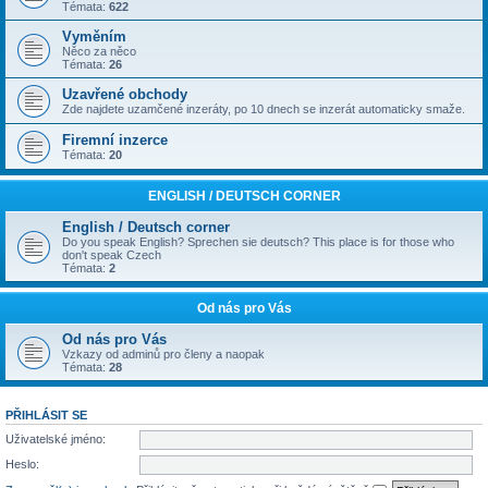
Témata:
622
Vyměním
Něco za něco
Témata:
26
Uzavřené obchody
Zde najdete uzamčené inzeráty, po 10 dnech se inzerát automaticky smaže.
Firemní inzerce
Témata:
20
ENGLISH / DEUTSCH CORNER
English / Deutsch corner
Do you speak English? Sprechen sie deutsch? This place is for those who
don't speak Czech
Témata:
2
Od nás pro Vás
Od nás pro Vás
Vzkazy od adminů pro členy a naopak
Témata:
28
PŘIHLÁSIT SE
Uživatelské jméno:
Heslo: