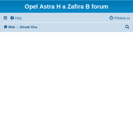
Opel Astra H a Zafira B forum
FAQ
Přihlásit se
H
Web
Obsah fóra
l
e
d
a
t