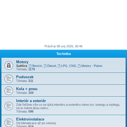
Právě je 08 srp 2026, 00:46
Technika
Motory
Subfóra:
Benzín
,
Diesel
,
LPG, CNG
,
Motory - Pokec
Témata:
1179
Podvozek
Témata:
211
Kola + pneu
Témata:
159
Interiér a exteriér
Zde řešíme vše co se týká interiéru a exteriéru mimo tzv. tuningu a stylingu,
na to máme jinou sekci...
Témata:
596
Elektroinstalace
Od klimatizace až po xenony
Témata:
814