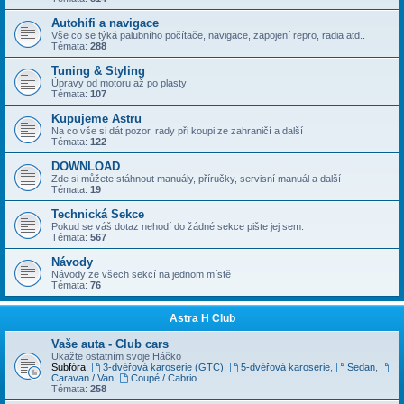
Autohifi a navigace
Vše co se týká palubního počítače, navigace, zapojení repro, radia atd..
Témata:
288
Tuning & Styling
Úpravy od motoru až po plasty
Témata:
107
Kupujeme Astru
Na co vše si dát pozor, rady při koupi ze zahraničí a další
Témata:
122
DOWNLOAD
Zde si můžete stáhnout manuály, příručky, servisní manuál a další
Témata:
19
Technická Sekce
Pokud se váš dotaz nehodí do žádné sekce pište jej sem.
Témata:
567
Návody
Návody ze všech sekcí na jednom místě
Témata:
76
Astra H Club
Vaše auta - Club cars
Ukažte ostatním svoje Háčko
Subfóra:
3-dvéřová karoserie (GTC)
,
5-dvéřová karoserie
,
Sedan
,
Caravan / Van
,
Coupé / Cabrio
Témata:
258