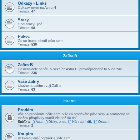
Odkazy - Links
Odkazy nejen na Astru H
Témata:
47
Srazy
Opel srazy i jiné
Témata:
98
Pokec
Co se jinam nehodí pište sem
Témata:
530
Zafira B
Zafira B
Co nenajdete na fóru v sekcích Astra H, pravděpodobně to bude zde.
Témata:
236
Vaše Zafiry
Ukažte ostatním svojí Zafiru
Témata:
63
Inzerce
Prodám
Vše co prodáváte pište sem. Vše co prodáváte pište sem. Automaticky se
mažou příspěvky starší víc než 90 dní.
Subfóra:
Auta
,
Disky, pneu
,
Náhradní díly
,
Ostatní
Témata:
2
Koupím
Veškerou vaší poptávku pište sem.