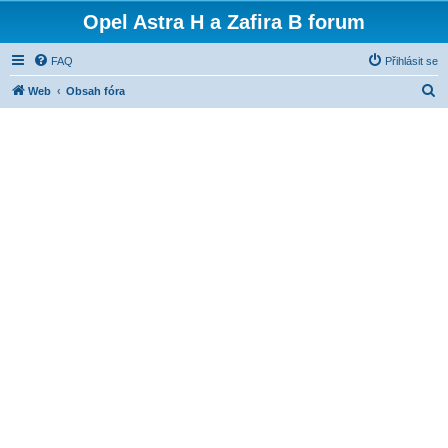
Opel Astra H a Zafira B forum
FAQ
Přihlásit se
H
Web
Obsah fóra
l
e
d
a
t