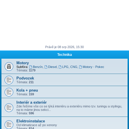
Právě je 08 srp 2026, 15:30
Technika
Motory
Subfóra:
Benzín
,
Diesel
,
LPG, CNG
,
Motory - Pokec
Témata:
1179
Podvozek
Témata:
211
Kola + pneu
Témata:
159
Interiér a exteriér
Zde řešíme vše co se týká interiéru a exteriéru mimo tzv. tuningu a stylingu,
na to máme jinou sekci...
Témata:
596
Elektroinstalace
Od klimatizace až po xenony
Témata:
814