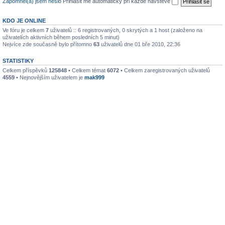
Zapomněl(a) jsem heslo
Přihlásit mě automaticky při každé návštěvě
KDO JE ONLINE
Ve fóru je celkem
7
uživatelů :: 6 registrovaných, 0 skrytých a 1 host (založeno na
uživatelích aktivních během posledních 5 minut)
Nejvíce zde současně bylo přítomno
63
uživatelů dne 01 bře 2010, 22:36
STATISTIKY
Celkem příspěvků
125848
• Celkem témat
6072
• Celkem zaregistrovaných uživatelů
4559
• Nejnovějším uživatelem je
mak999