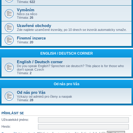
Témata:
622
Vyměním
Něco za něco
Témata:
26
Uzavřené obchody
Zde najdete uzamčené inzeráty, po 10 dnech se inzerát automaticky smaže.
Firemní inzerce
Témata:
20
ENGLISH / DEUTSCH CORNER
English / Deutsch corner
Do you speak English? Sprechen sie deutsch? This place is for those who
don't speak Czech
Témata:
2
Od nás pro Vás
Od nás pro Vás
Vzkazy od adminů pro členy a naopak
Témata:
28
PŘIHLÁSIT SE
Uživatelské jméno:
Heslo: