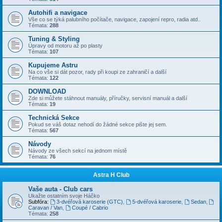
Autohifi a navigace
Vše co se týká palubního počítače, navigace, zapojení repro, radia atd..
Témata:
288
Tuning & Styling
Úpravy od motoru až po plasty
Témata:
107
Kupujeme Astru
Na co vše si dát pozor, rady při koupi ze zahraničí a další
Témata:
122
DOWNLOAD
Zde si můžete stáhnout manuály, příručky, servisní manuál a další
Témata:
19
Technická Sekce
Pokud se váš dotaz nehodí do žádné sekce pište jej sem.
Témata:
567
Návody
Návody ze všech sekcí na jednom místě
Témata:
76
Astra H Club
Vaše auta - Club cars
Ukažte ostatním svoje Háčko
Subfóra:
3-dvéřová karoserie (GTC)
,
5-dvéřová karoserie
,
Sedan
,
Caravan / Van
,
Coupé / Cabrio
Témata:
258