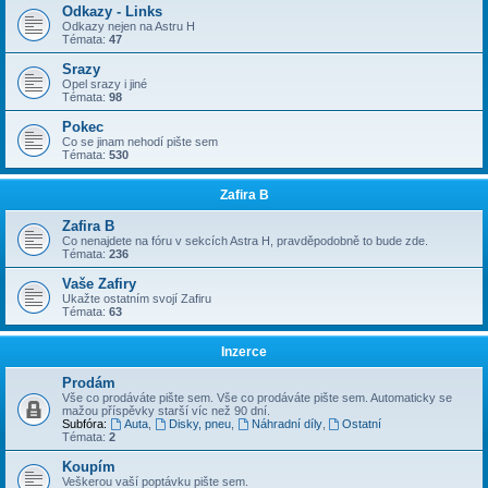
Odkazy - Links
Odkazy nejen na Astru H
Témata:
47
Srazy
Opel srazy i jiné
Témata:
98
Pokec
Co se jinam nehodí pište sem
Témata:
530
Zafira B
Zafira B
Co nenajdete na fóru v sekcích Astra H, pravděpodobně to bude zde.
Témata:
236
Vaše Zafiry
Ukažte ostatním svojí Zafiru
Témata:
63
Inzerce
Prodám
Vše co prodáváte pište sem. Vše co prodáváte pište sem. Automaticky se
mažou příspěvky starší víc než 90 dní.
Subfóra:
Auta
,
Disky, pneu
,
Náhradní díly
,
Ostatní
Témata:
2
Koupím
Veškerou vaší poptávku pište sem.