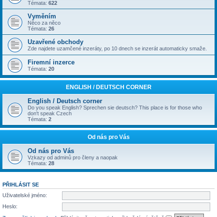
Témata:
622
Vyměním
Něco za něco
Témata:
26
Uzavřené obchody
Zde najdete uzamčené inzeráty, po 10 dnech se inzerát automaticky smaže.
Firemní inzerce
Témata:
20
ENGLISH / DEUTSCH CORNER
English / Deutsch corner
Do you speak English? Sprechen sie deutsch? This place is for those who
don't speak Czech
Témata:
2
Od nás pro Vás
Od nás pro Vás
Vzkazy od adminů pro členy a naopak
Témata:
28
PŘIHLÁSIT SE
Uživatelské jméno:
Heslo: