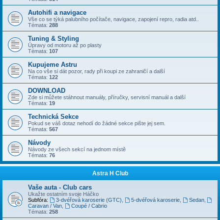
Autohifi a navigace
Vše co se týká palubního počítače, navigace, zapojení repro, radia atd..
Témata:
288
Tuning & Styling
Úpravy od motoru až po plasty
Témata:
107
Kupujeme Astru
Na co vše si dát pozor, rady při koupi ze zahraničí a další
Témata:
122
DOWNLOAD
Zde si můžete stáhnout manuály, příručky, servisní manuál a další
Témata:
19
Technická Sekce
Pokud se váš dotaz nehodí do žádné sekce pište jej sem.
Témata:
567
Návody
Návody ze všech sekcí na jednom místě
Témata:
76
Astra H Club
Vaše auta - Club cars
Ukažte ostatním svoje Háčko
Subfóra:
3-dvéřová karoserie (GTC)
,
5-dvéřová karoserie
,
Sedan
,
Caravan / Van
,
Coupé / Cabrio
Témata:
258