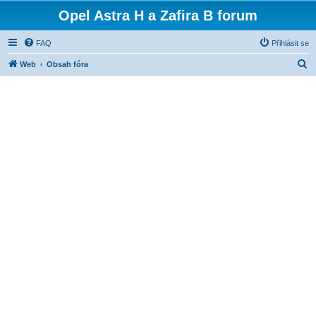
Opel Astra H a Zafira B forum
FAQ
Přihlásit se
H
Web
Obsah fóra
l
e
d
a
t