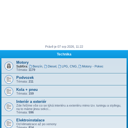
Právě je 07 srp 2026, 11:22
Technika
Motory
Subfóra:
Benzín
,
Diesel
,
LPG, CNG
,
Motory - Pokec
Témata:
1179
Podvozek
Témata:
211
Kola + pneu
Témata:
159
Interiér a exteriér
Zde řešíme vše co se týká interiéru a exteriéru mimo tzv. tuningu a stylingu,
na to máme jinou sekci...
Témata:
596
Elektroinstalace
Od klimatizace až po xenony
Témata:
814