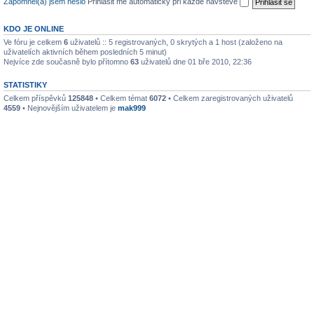
Zapomněl(a) jsem heslo
Přihlásit mě automaticky při každé návštěvě
KDO JE ONLINE
Ve fóru je celkem
6
uživatelů :: 5 registrovaných, 0 skrytých a 1 host (založeno na
uživatelích aktivních během posledních 5 minut)
Nejvíce zde současně bylo přítomno
63
uživatelů dne 01 bře 2010, 22:36
STATISTIKY
Celkem příspěvků
125848
• Celkem témat
6072
• Celkem zaregistrovaných uživatelů
4559
• Nejnovějším uživatelem je
mak999