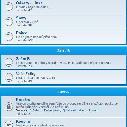
Odkazy - Links
Odkazy nejen na Astru H
Témata:
47
Srazy
Opel srazy i jiné
Témata:
98
Pokec
Co se jinam nehodí pište sem
Témata:
530
Zafira B
Zafira B
Co nenajdete na fóru v sekcích Astra H, pravděpodobně to bude zde.
Témata:
236
Vaše Zafiry
Ukažte ostatním svojí Zafiru
Témata:
63
Inzerce
Prodám
Vše co prodáváte pište sem. Vše co prodáváte pište sem. Automaticky se
mažou příspěvky starší víc než 90 dní.
Subfóra:
Auta
,
Disky, pneu
,
Náhradní díly
,
Ostatní
Témata:
2
Koupím
Veškerou vaší poptávku pište sem.