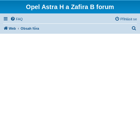
Opel Astra H a Zafira B forum
FAQ
Přihlásit se
H
Web
Obsah fóra
l
e
d
a
t