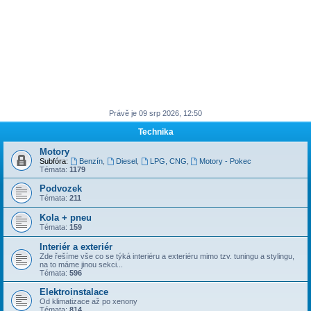
Právě je 09 srp 2026, 12:50
Technika
Motory
Subfóra:
Benzín
,
Diesel
,
LPG, CNG
,
Motory - Pokec
Témata:
1179
Podvozek
Témata:
211
Kola + pneu
Témata:
159
Interiér a exteriér
Zde řešíme vše co se týká interiéru a exteriéru mimo tzv. tuningu a stylingu,
na to máme jinou sekci...
Témata:
596
Elektroinstalace
Od klimatizace až po xenony
Témata:
814