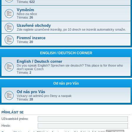
Témata:
622
Vyměním
Něco za něco
Témata:
26
Uzavřené obchody
Zde najdete uzamčené inzeráty, po 10 dnech se inzerát automaticky smaže.
Firemní inzerce
Témata:
20
ENGLISH / DEUTSCH CORNER
English / Deutsch corner
Do you speak English? Sprechen sie deutsch? This place is for those who
don't speak Czech
Témata:
2
Od nás pro Vás
Od nás pro Vás
Vzkazy od adminů pro členy a naopak
Témata:
28
PŘIHLÁSIT SE
Uživatelské jméno:
Heslo: