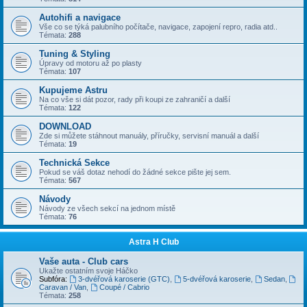
Autohifi a navigace
Vše co se týká palubního počítače, navigace, zapojení repro, radia atd..
Témata:
288
Tuning & Styling
Úpravy od motoru až po plasty
Témata:
107
Kupujeme Astru
Na co vše si dát pozor, rady při koupi ze zahraničí a další
Témata:
122
DOWNLOAD
Zde si můžete stáhnout manuály, příručky, servisní manuál a další
Témata:
19
Technická Sekce
Pokud se váš dotaz nehodí do žádné sekce pište jej sem.
Témata:
567
Návody
Návody ze všech sekcí na jednom místě
Témata:
76
Astra H Club
Vaše auta - Club cars
Ukažte ostatním svoje Háčko
Subfóra:
3-dvéřová karoserie (GTC)
,
5-dvéřová karoserie
,
Sedan
,
Caravan / Van
,
Coupé / Cabrio
Témata:
258