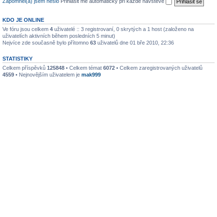
Zapomněl(a) jsem heslo
Přihlásit mě automaticky při každé návštěvě
KDO JE ONLINE
Ve fóru jsou celkem
4
uživatelé :: 3 registrovaní, 0 skrytých a 1 host (založeno na
uživatelích aktivních během posledních 5 minut)
Nejvíce zde současně bylo přítomno
63
uživatelů dne 01 bře 2010, 22:36
STATISTIKY
Celkem příspěvků
125848
• Celkem témat
6072
• Celkem zaregistrovaných uživatelů
4559
• Nejnovějším uživatelem je
mak999