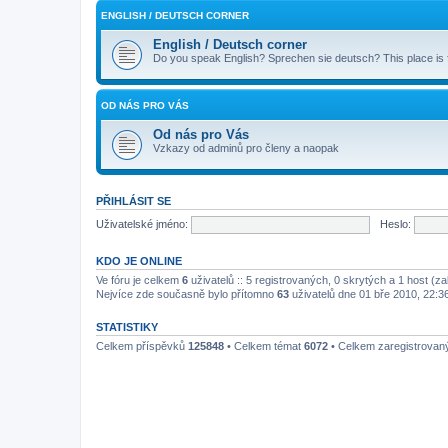
ENGLISH / DEUTSCH CORNER
English / Deutsch corner
Do you speak English? Sprechen sie deutsch? This place is
OD NÁS PRO VÁS
Od nás pro Vás
Vzkazy od adminů pro členy a naopak
PŘIHLÁSIT SE
Uživatelské jméno:
Heslo:
KDO JE ONLINE
Ve fóru je celkem
6
uživatelů :: 5 registrovaných, 0 skrytých a 1 host (z
Nejvíce zde současně bylo přítomno
63
uživatelů dne 01 bře 2010, 22:3
STATISTIKY
Celkem příspěvků
125848
• Celkem témat
6072
• Celkem zaregistrovan