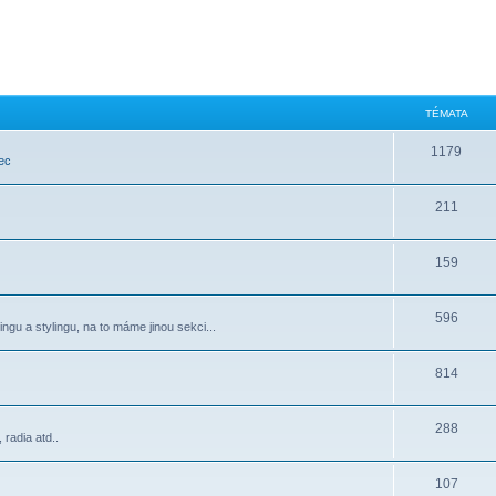
TÉMATA
1179
ec
211
159
596
ngu a stylingu, na to máme jinou sekci...
814
288
radia atd..
107