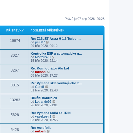
Právě je 07 srp 2026, 20:28
PŘÍSPĚVKY
POSLEDNÍ PŘÍSPĚVEK
Re: Z16LET Astra H 1.6 Turbo …
16674
Z
od
pet007
o
29 bře 2020, 09:12
b
r
Kontrolka ESP a automatické n…
3027
a
Z
od
Morfeus70
z
o
15 bře 2020, 22:14
i
b
t
r
Re: Konfigurátor Alu kol
3267
p
a
Z
od
milosh
o
z
o
08 bře 2020, 17:27
s
i
b
l
t
r
Re: Výmena skla vonkajšieho z…
e
8015
p
a
Z
od
Gondil
d
o
z
o
31 bře 2020, 12:48
n
s
i
b
í
l
t
r
Blikání kontrolek
p
e
13283
p
a
Z
od
Lotrando92
ř
d
o
z
o
26 bře 2020, 21:01
í
n
s
i
b
s
í
l
t
r
Re: Vymena radia za 1DIN
p
p
e
5628
p
a
Z
od
vasekpetr1
ě
ř
d
o
z
o
03 bře 2020, 16:55
v
í
n
s
i
b
e
s
í
l
t
r
k
Re: Autofolie
p
p
e
5428
p
a
Z
od
milosh
ě
ř
d