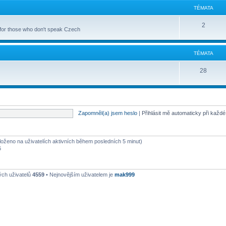
TÉMATA
2
 for those who don't speak Czech
TÉMATA
28
Zapomněl(a) jsem heslo
|
Přihlásit mě automaticky při každ
aloženo na uživatelích aktivních během posledních 5 minut)
6
ých uživatelů
4559
• Nejnovějším uživatelem je
mak999