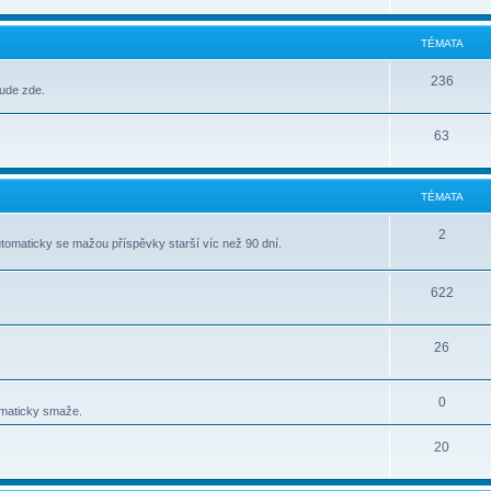
TÉMATA
236
bude zde.
63
TÉMATA
2
tomaticky se mažou příspěvky starší víc než 90 dní.
622
26
0
omaticky smaže.
20