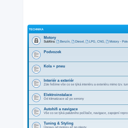
TECHNIKA
Motory
Subfóra:
Benzín
,
Diesel
,
LPG, CNG
,
Motory - Pok
Podvozek
Kola + pneu
Interiér a exteriér
Zde řešíme vše co se týká interiéru a exteriéru mimo tzv. tuni
Elektroinstalace
Od klimatizace až po xenony
Autohifi a navigace
Vše co se týká palubního počítače, navigace, zapojení repro, 
Tuning & Styling
Úpravy od motoru až po plasty