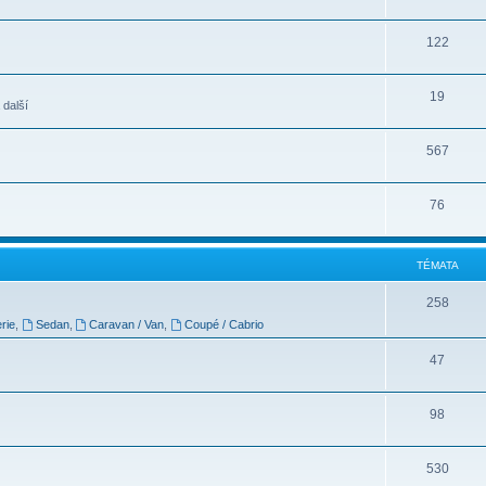
122
19
 další
567
76
TÉMATA
258
rie
,
Sedan
,
Caravan / Van
,
Coupé / Cabrio
47
98
530