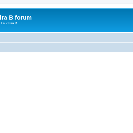
fira B forum
H a Zafira B