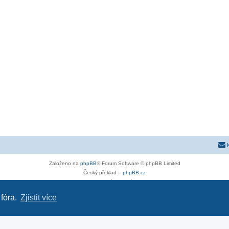
Založeno na
phpBB
® Forum Software © phpBB Limited
Český překlad –
phpBB.cz
Soukromí
|
Podmínky
 fóra.
Zjistit více
astra-g.cz
|
astra-j.cz
|
opel-forum.cz
|
chevroletclub.cz
|
hyundaiclub.net
|
club-fiat.com
|
kia-club.