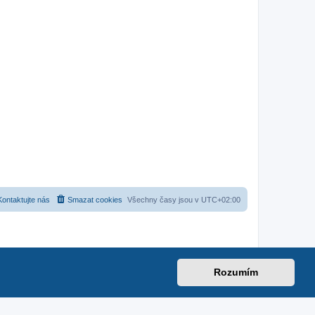
Kontaktujte nás
Smazat cookies
Všechny časy jsou v
UTC+02:00
Rozumím
net
|
suzuki-forum.cz