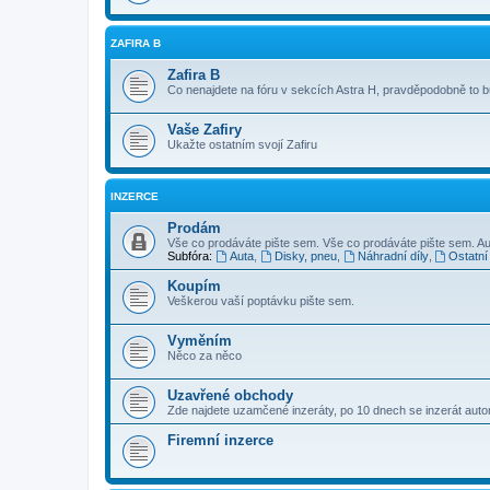
ZAFIRA B
Zafira B
Co nenajdete na fóru v sekcích Astra H, pravděpodobně to 
Vaše Zafiry
Ukažte ostatním svojí Zafiru
INZERCE
Prodám
Vše co prodáváte pište sem. Vše co prodáváte pište sem. Au
Subfóra:
Auta
,
Disky, pneu
,
Náhradní díly
,
Ostatní
Koupím
Veškerou vaší poptávku pište sem.
Vyměním
Něco za něco
Uzavřené obchody
Zde najdete uzamčené inzeráty, po 10 dnech se inzerát aut
Firemní inzerce