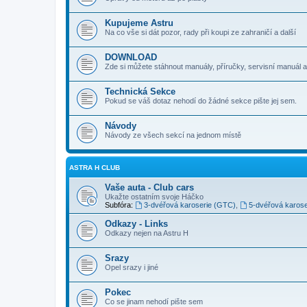
Kupujeme Astru
Na co vše si dát pozor, rady při koupi ze zahraničí a další
DOWNLOAD
Zde si můžete stáhnout manuály, příručky, servisní manuál a
Technická Sekce
Pokud se váš dotaz nehodí do žádné sekce pište jej sem.
Návody
Návody ze všech sekcí na jednom místě
ASTRA H CLUB
Vaše auta - Club cars
Ukažte ostatním svoje Háčko
Subfóra:
3-dvéřová karoserie (GTC)
,
5-dvéřová karose
Odkazy - Links
Odkazy nejen na Astru H
Srazy
Opel srazy i jiné
Pokec
Co se jinam nehodí pište sem