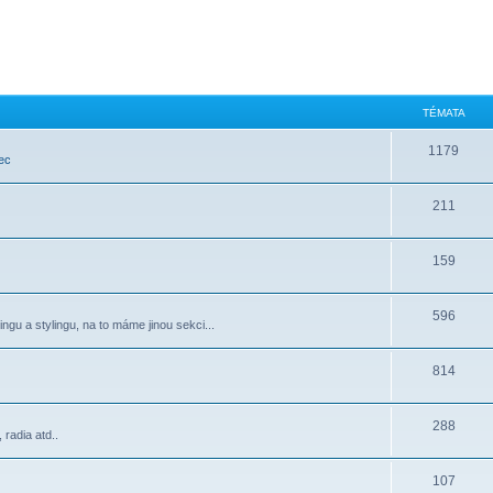
TÉMATA
1179
ec
211
159
596
ngu a stylingu, na to máme jinou sekci...
814
288
radia atd..
107