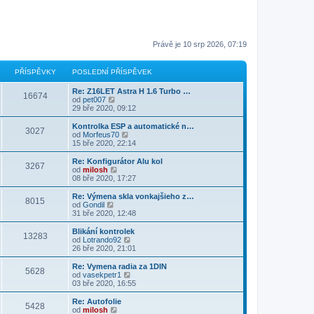
Právě je 10 srp 2026, 07:19
PŘÍSPĚVKY
POSLEDNÍ PŘÍSPĚVEK
Re: Z16LET Astra H 1.6 Turbo …
16674
Z
od
pet007
o
29 bře 2020, 09:12
b
r
Kontrolka ESP a automatické n…
3027
a
Z
od
Morfeus70
z
o
15 bře 2020, 22:14
i
b
t
r
Re: Konfigurátor Alu kol
3267
p
a
Z
od
milosh
o
z
o
08 bře 2020, 17:27
s
i
b
l
t
r
Re: Výmena skla vonkajšieho z…
e
8015
p
a
Z
od
Gondil
d
o
z
o
31 bře 2020, 12:48
n
s
i
b
í
l
t
r
Blikání kontrolek
p
e
13283
p
a
Z
od
Lotrando92
ř
d
o
z
o
26 bře 2020, 21:01
í
n
s
i
b
s
í
l
t
r
Re: Vymena radia za 1DIN
p
p
e
5628
p
a
Z
od
vasekpetr1
ě
ř
d
o
z
o
03 bře 2020, 16:55
v
í
n
s
i
b
e
s
í
l
t
r
k
Re: Autofolie
p
p
e
5428
p
a
Z
od
milosh
ě
ř
d