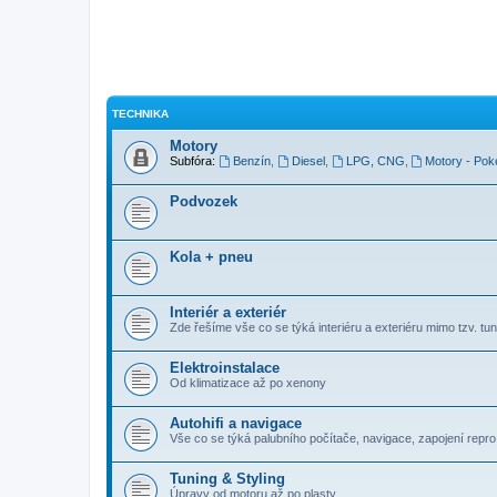
TECHNIKA
Motory
Subfóra:
Benzín
,
Diesel
,
LPG, CNG
,
Motory - Pok
Podvozek
Kola + pneu
Interiér a exteriér
Zde řešíme vše co se týká interiéru a exteriéru mimo tzv. tuni
Elektroinstalace
Od klimatizace až po xenony
Autohifi a navigace
Vše co se týká palubního počítače, navigace, zapojení repro, 
Tuning & Styling
Úpravy od motoru až po plasty