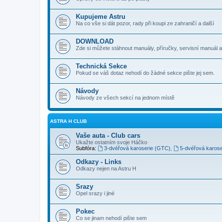
Kupujeme Astru
Na co vše si dát pozor, rady při koupi ze zahraničí a další
DOWNLOAD
Zde si můžete stáhnout manuály, příručky, servisní manuál a
Technická Sekce
Pokud se váš dotaz nehodí do žádné sekce pište jej sem.
Návody
Návody ze všech sekcí na jednom místě
ASTRA H CLUB
Vaše auta - Club cars
Ukažte ostatním svoje Háčko
Subfóra:
3-dvéřová karoserie (GTC)
,
5-dvéřová karose
Odkazy - Links
Odkazy nejen na Astru H
Srazy
Opel srazy i jiné
Pokec
Co se jinam nehodí pište sem