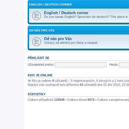
ENGLISH / DEUTSCH CORNER
English / Deutsch corner
Do you speak English? Sprechen sie deutsch? This place is
OD NÁS PRO VÁS
Od nás pro Vás
Vzkazy od adminů pro členy a naopak
PŘIHLÁSIT SE
Uživatelské jméno:
Heslo:
KDO JE ONLINE
Ve fóru je celkem
6
uživatelů :: 5 registrovaných, 0 skrytých a 1 host (z
Nejvíce zde současně bylo přítomno
63
uživatelů dne 01 bře 2010, 22:3
STATISTIKY
Celkem příspěvků
125848
• Celkem témat
6072
• Celkem zaregistrovan