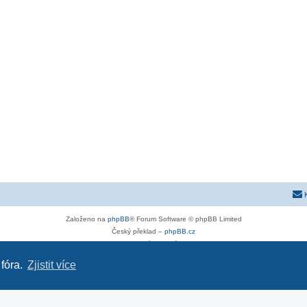
Založeno na
phpBB
® Forum Software © phpBB Limited
Český překlad –
phpBB.cz
Soukromí
|
Podmínky
 fóra.
Zjistit více
astra-g.cz
|
astra-j.cz
|
opel-forum.cz
|
chevroletclub.cz
|
hyundaiclub.net
|
club-fiat.com
|
kia-club.