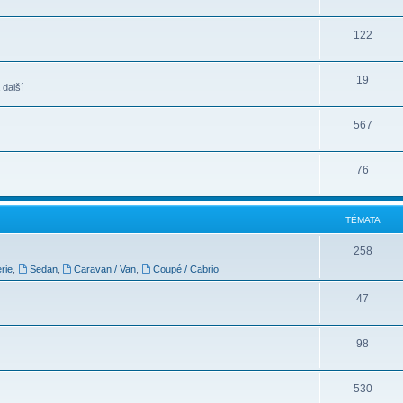
122
19
 další
567
76
TÉMATA
258
rie
,
Sedan
,
Caravan / Van
,
Coupé / Cabrio
47
98
530