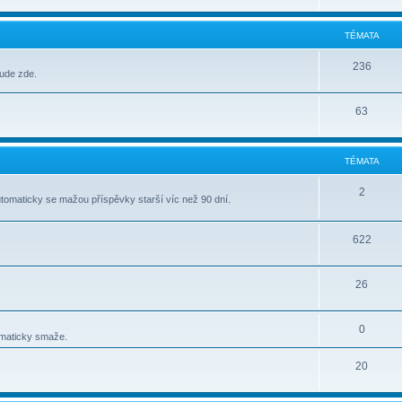
TÉMATA
236
bude zde.
63
TÉMATA
2
tomaticky se mažou příspěvky starší víc než 90 dní.
622
26
0
omaticky smaže.
20