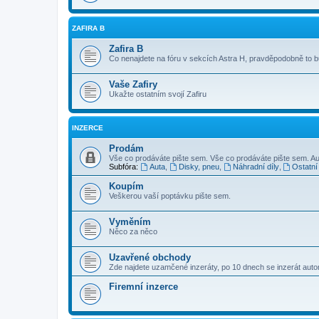
ZAFIRA B
Zafira B
Co nenajdete na fóru v sekcích Astra H, pravděpodobně to 
Vaše Zafiry
Ukažte ostatním svojí Zafiru
INZERCE
Prodám
Vše co prodáváte pište sem. Vše co prodáváte pište sem. Au
Subfóra:
Auta
,
Disky, pneu
,
Náhradní díly
,
Ostatní
Koupím
Veškerou vaší poptávku pište sem.
Vyměním
Něco za něco
Uzavřené obchody
Zde najdete uzamčené inzeráty, po 10 dnech se inzerát aut
Firemní inzerce