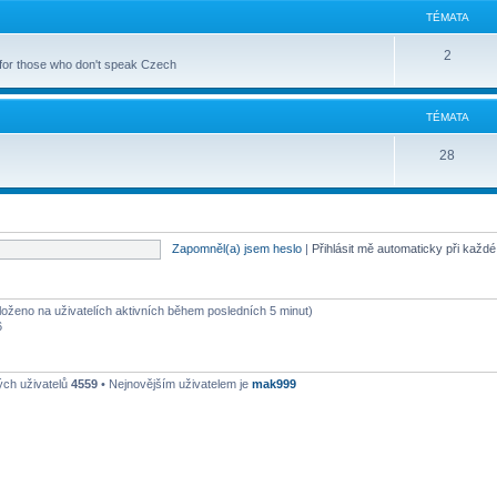
TÉMATA
2
 for those who don't speak Czech
TÉMATA
28
Zapomněl(a) jsem heslo
|
Přihlásit mě automaticky při každ
aloženo na uživatelích aktivních během posledních 5 minut)
6
ých uživatelů
4559
• Nejnovějším uživatelem je
mak999