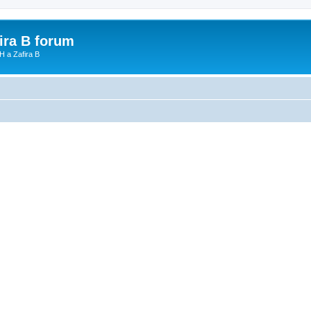
fira B forum
H a Zafira B