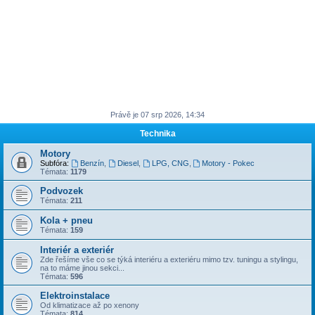
Právě je 07 srp 2026, 14:34
Technika
Motory
Subfóra:
Benzín
,
Diesel
,
LPG, CNG
,
Motory - Pokec
Témata:
1179
Podvozek
Témata:
211
Kola + pneu
Témata:
159
Interiér a exteriér
Zde řešíme vše co se týká interiéru a exteriéru mimo tzv. tuningu a stylingu,
na to máme jinou sekci...
Témata:
596
Elektroinstalace
Od klimatizace až po xenony
Témata:
814