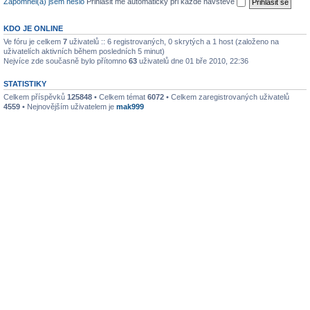
Zapomněl(a) jsem heslo
Přihlásit mě automaticky při každé návštěvě
KDO JE ONLINE
Ve fóru je celkem
7
uživatelů :: 6 registrovaných, 0 skrytých a 1 host (založeno na
uživatelích aktivních během posledních 5 minut)
Nejvíce zde současně bylo přítomno
63
uživatelů dne 01 bře 2010, 22:36
STATISTIKY
Celkem příspěvků
125848
• Celkem témat
6072
• Celkem zaregistrovaných uživatelů
4559
• Nejnovějším uživatelem je
mak999