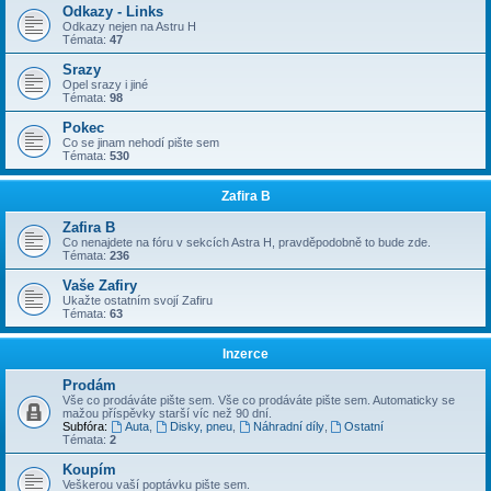
Odkazy - Links
Odkazy nejen na Astru H
Témata:
47
Srazy
Opel srazy i jiné
Témata:
98
Pokec
Co se jinam nehodí pište sem
Témata:
530
Zafira B
Zafira B
Co nenajdete na fóru v sekcích Astra H, pravděpodobně to bude zde.
Témata:
236
Vaše Zafiry
Ukažte ostatním svojí Zafiru
Témata:
63
Inzerce
Prodám
Vše co prodáváte pište sem. Vše co prodáváte pište sem. Automaticky se
mažou příspěvky starší víc než 90 dní.
Subfóra:
Auta
,
Disky, pneu
,
Náhradní díly
,
Ostatní
Témata:
2
Koupím
Veškerou vaší poptávku pište sem.