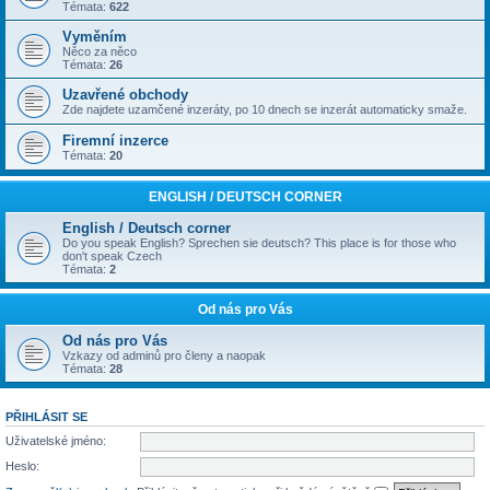
Témata:
622
Vyměním
Něco za něco
Témata:
26
Uzavřené obchody
Zde najdete uzamčené inzeráty, po 10 dnech se inzerát automaticky smaže.
Firemní inzerce
Témata:
20
ENGLISH / DEUTSCH CORNER
English / Deutsch corner
Do you speak English? Sprechen sie deutsch? This place is for those who
don't speak Czech
Témata:
2
Od nás pro Vás
Od nás pro Vás
Vzkazy od adminů pro členy a naopak
Témata:
28
PŘIHLÁSIT SE
Uživatelské jméno:
Heslo: