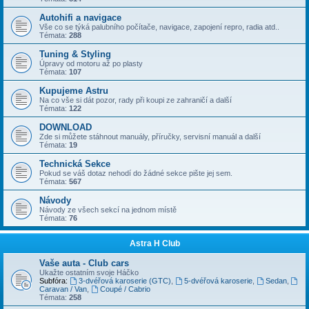
Autohifi a navigace
Vše co se týká palubního počítače, navigace, zapojení repro, radia atd..
Témata:
288
Tuning & Styling
Úpravy od motoru až po plasty
Témata:
107
Kupujeme Astru
Na co vše si dát pozor, rady při koupi ze zahraničí a další
Témata:
122
DOWNLOAD
Zde si můžete stáhnout manuály, příručky, servisní manuál a další
Témata:
19
Technická Sekce
Pokud se váš dotaz nehodí do žádné sekce pište jej sem.
Témata:
567
Návody
Návody ze všech sekcí na jednom místě
Témata:
76
Astra H Club
Vaše auta - Club cars
Ukažte ostatním svoje Háčko
Subfóra:
3-dvéřová karoserie (GTC)
,
5-dvéřová karoserie
,
Sedan
,
Caravan / Van
,
Coupé / Cabrio
Témata:
258