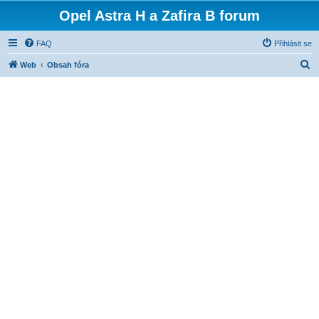
Opel Astra H a Zafira B forum
FAQ
Přihlásit se
H
Web
Obsah fóra
l
e
d
a
t