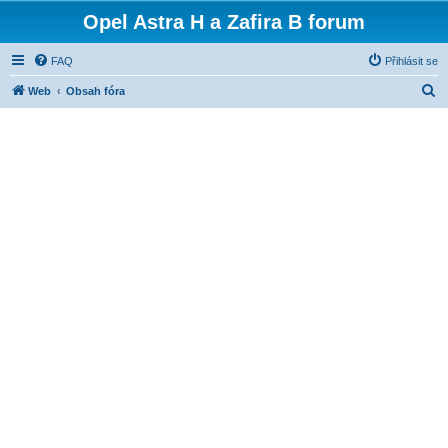
Opel Astra H a Zafira B forum
FAQ
Přihlásit se
H
Web
Obsah fóra
l
e
d
a
t