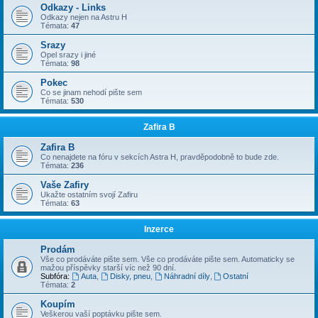
Odkazy - Links
Odkazy nejen na Astru H
Témata:
47
Srazy
Opel srazy i jiné
Témata:
98
Pokec
Co se jinam nehodí pište sem
Témata:
530
Zafira B
Zafira B
Co nenajdete na fóru v sekcích Astra H, pravděpodobně to bude zde.
Témata:
236
Vaše Zafiry
Ukažte ostatním svojí Zafiru
Témata:
63
Inzerce
Prodám
Vše co prodáváte pište sem. Vše co prodáváte pište sem. Automaticky se
mažou příspěvky starší víc než 90 dní.
Subfóra:
Auta
,
Disky, pneu
,
Náhradní díly
,
Ostatní
Témata:
2
Koupím
Veškerou vaší poptávku pište sem.