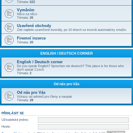
Témata:
622
Vyměním
Něco za něco
Témata:
26
Uzavřené obchody
Zde najdete uzamčené inzeráty, po 10 dnech se inzerát automaticky smaže.
Firemní inzerce
Témata:
20
ENGLISH / DEUTSCH CORNER
English / Deutsch corner
Do you speak English? Sprechen sie deutsch? This place is for those who
don't speak Czech
Témata:
2
Od nás pro Vás
Od nás pro Vás
Vzkazy od adminů pro členy a naopak
Témata:
28
PŘIHLÁSIT SE
Uživatelské jméno:
Heslo: