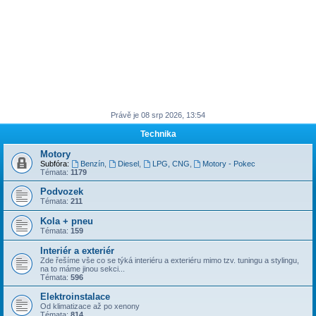
Právě je 08 srp 2026, 13:54
Technika
Motory
Subfóra:
Benzín
,
Diesel
,
LPG, CNG
,
Motory - Pokec
Témata:
1179
Podvozek
Témata:
211
Kola + pneu
Témata:
159
Interiér a exteriér
Zde řešíme vše co se týká interiéru a exteriéru mimo tzv. tuningu a stylingu,
na to máme jinou sekci...
Témata:
596
Elektroinstalace
Od klimatizace až po xenony
Témata:
814