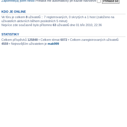
Zapomněl(a) jsem heslo
Přihlásit mě automaticky při každé návštěvě
KDO JE ONLINE
Ve fóru je celkem
8
uživatelů :: 7 registrovaných, 0 skrytých a 1 host (založeno na
uživatelích aktivních během posledních 5 minut)
Nejvíce zde současně bylo přítomno
63
uživatelů dne 01 bře 2010, 22:36
STATISTIKY
Celkem příspěvků
125848
• Celkem témat
6072
• Celkem zaregistrovaných uživatelů
4559
• Nejnovějším uživatelem je
mak999