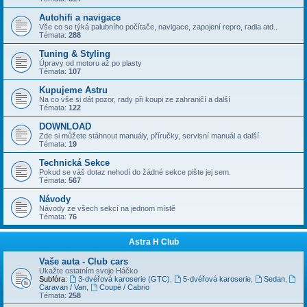
Autohifi a navigace
Vše co se týká palubního počítače, navigace, zapojení repro, radia atd..
Témata:
288
Tuning & Styling
Úpravy od motoru až po plasty
Témata:
107
Kupujeme Astru
Na co vše si dát pozor, rady při koupi ze zahraničí a další
Témata:
122
DOWNLOAD
Zde si můžete stáhnout manuály, příručky, servisní manuál a další
Témata:
19
Technická Sekce
Pokud se váš dotaz nehodí do žádné sekce pište jej sem.
Témata:
567
Návody
Návody ze všech sekcí na jednom místě
Témata:
76
Astra H Club
Vaše auta - Club cars
Ukažte ostatním svoje Háčko
Subfóra:
3-dvéřová karoserie (GTC)
,
5-dvéřová karoserie
,
Sedan
,
Caravan / Van
,
Coupé / Cabrio
Témata:
258