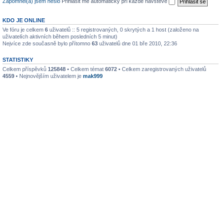
Zapomněl(a) jsem heslo
Přihlásit mě automaticky při každé návštěvě
KDO JE ONLINE
Ve fóru je celkem
6
uživatelů :: 5 registrovaných, 0 skrytých a 1 host (založeno na
uživatelích aktivních během posledních 5 minut)
Nejvíce zde současně bylo přítomno
63
uživatelů dne 01 bře 2010, 22:36
STATISTIKY
Celkem příspěvků
125848
• Celkem témat
6072
• Celkem zaregistrovaných uživatelů
4559
• Nejnovějším uživatelem je
mak999