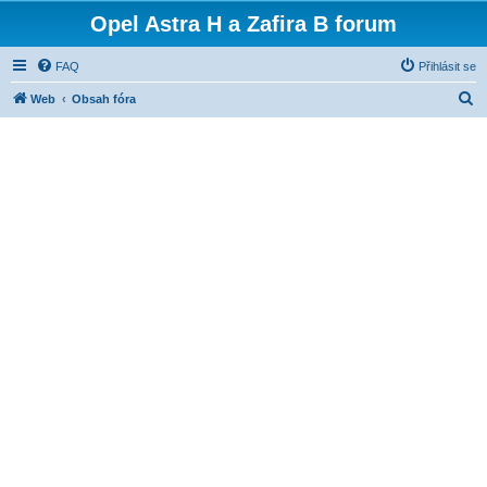
Opel Astra H a Zafira B forum
FAQ
Přihlásit se
H
Web
Obsah fóra
l
e
d
a
t