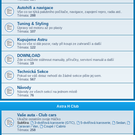
Autohifi a navigace
Vše co se týká palubního počítače, navigace, zapojení repro, radia atd..
Témata:
288
Tuning & Styling
Úpravy od motoru až po plasty
Témata:
107
Kupujeme Astru
Na co vše si dát pozor, rady při koupi ze zahraničí a další
Témata:
122
DOWNLOAD
Zde si můžete stáhnout manuály, příručky, servisní manuál a další
Témata:
19
Technická Sekce
Pokud se váš dotaz nehodí do žádné sekce pište jej sem.
Témata:
567
Návody
Návody ze všech sekcí na jednom místě
Témata:
76
Astra H Club
Vaše auta - Club cars
Ukažte ostatním svoje Háčko
Subfóra:
3-dvéřová karoserie (GTC)
,
5-dvéřová karoserie
,
Sedan
,
Caravan / Van
,
Coupé / Cabrio
Témata:
258