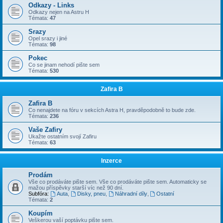
Odkazy - Links
Odkazy nejen na Astru H
Témata:
47
Srazy
Opel srazy i jiné
Témata:
98
Pokec
Co se jinam nehodí pište sem
Témata:
530
Zafira B
Zafira B
Co nenajdete na fóru v sekcích Astra H, pravděpodobně to bude zde.
Témata:
236
Vaše Zafiry
Ukažte ostatním svojí Zafiru
Témata:
63
Inzerce
Prodám
Vše co prodáváte pište sem. Vše co prodáváte pište sem. Automaticky se
mažou příspěvky starší víc než 90 dní.
Subfóra:
Auta
,
Disky, pneu
,
Náhradní díly
,
Ostatní
Témata:
2
Koupím
Veškerou vaší poptávku pište sem.