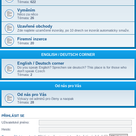
Témata:
622
Vyměním
Něco za něco
Témata:
26
Uzavřené obchody
Zde najdete uzamčené inzeráty, po 10 dnech se inzerát automaticky smaže.
Firemní inzerce
Témata:
20
ENGLISH / DEUTSCH CORNER
English / Deutsch corner
Do you speak English? Sprechen sie deutsch? This place is for those who
don't speak Czech
Témata:
2
Od nás pro Vás
Od nás pro Vás
Vzkazy od adminů pro členy a naopak
Témata:
28
PŘIHLÁSIT SE
Uživatelské jméno:
Heslo: