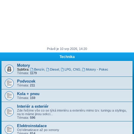
Právě je 10 srp 2026, 14:20
Technika
Motory
Subfóra:
Benzín
,
Diesel
,
LPG, CNG
,
Motory - Pokec
Témata:
1179
Podvozek
Témata:
211
Kola + pneu
Témata:
159
Interiér a exteriér
Zde řešíme vše co se týká interiéru a exteriéru mimo tzv. tuningu a stylingu,
na to máme jinou sekci...
Témata:
596
Elektroinstalace
Od klimatizace až po xenony
Témata:
814