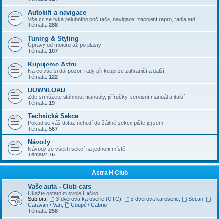
Autohifi a navigace
Vše co se týká palubního počítače, navigace, zapojení repro, radia atd..
Témata:
288
Tuning & Styling
Úpravy od motoru až po plasty
Témata:
107
Kupujeme Astru
Na co vše si dát pozor, rady při koupi ze zahraničí a další
Témata:
122
DOWNLOAD
Zde si můžete stáhnout manuály, příručky, servisní manuál a další
Témata:
19
Technická Sekce
Pokud se váš dotaz nehodí do žádné sekce pište jej sem.
Témata:
567
Návody
Návody ze všech sekcí na jednom místě
Témata:
76
Astra H Club
Vaše auta - Club cars
Ukažte ostatním svoje Háčko
Subfóra:
3-dvéřová karoserie (GTC)
,
5-dvéřová karoserie
,
Sedan
,
Caravan / Van
,
Coupé / Cabrio
Témata:
258