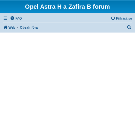
Opel Astra H a Zafira B forum
FAQ
Přihlásit se
H
Web
Obsah fóra
l
e
d
a
t