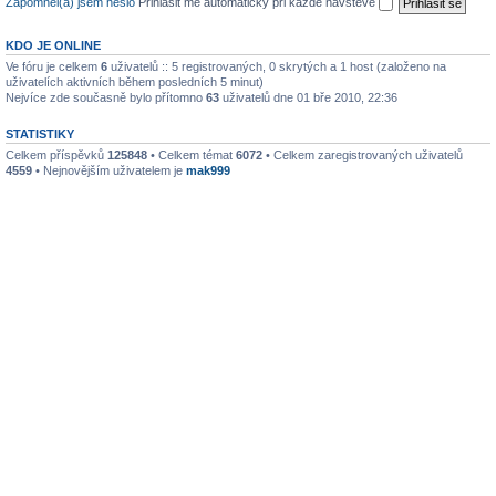
Zapomněl(a) jsem heslo
Přihlásit mě automaticky při každé návštěvě
KDO JE ONLINE
Ve fóru je celkem
6
uživatelů :: 5 registrovaných, 0 skrytých a 1 host (založeno na
uživatelích aktivních během posledních 5 minut)
Nejvíce zde současně bylo přítomno
63
uživatelů dne 01 bře 2010, 22:36
STATISTIKY
Celkem příspěvků
125848
• Celkem témat
6072
• Celkem zaregistrovaných uživatelů
4559
• Nejnovějším uživatelem je
mak999