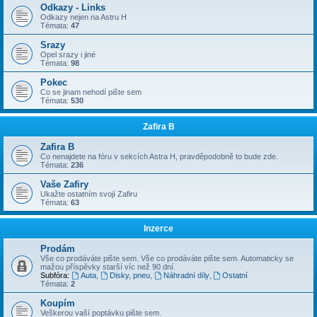
Odkazy - Links
Odkazy nejen na Astru H
Témata:
47
Srazy
Opel srazy i jiné
Témata:
98
Pokec
Co se jinam nehodí pište sem
Témata:
530
Zafira B
Zafira B
Co nenajdete na fóru v sekcích Astra H, pravděpodobně to bude zde.
Témata:
236
Vaše Zafiry
Ukažte ostatním svojí Zafiru
Témata:
63
Inzerce
Prodám
Vše co prodáváte pište sem. Vše co prodáváte pište sem. Automaticky se
mažou příspěvky starší víc než 90 dní.
Subfóra:
Auta
,
Disky, pneu
,
Náhradní díly
,
Ostatní
Témata:
2
Koupím
Veškerou vaší poptávku pište sem.