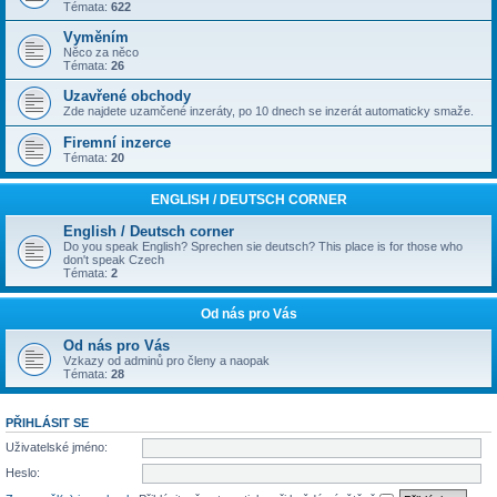
Témata:
622
Vyměním
Něco za něco
Témata:
26
Uzavřené obchody
Zde najdete uzamčené inzeráty, po 10 dnech se inzerát automaticky smaže.
Firemní inzerce
Témata:
20
ENGLISH / DEUTSCH CORNER
English / Deutsch corner
Do you speak English? Sprechen sie deutsch? This place is for those who
don't speak Czech
Témata:
2
Od nás pro Vás
Od nás pro Vás
Vzkazy od adminů pro členy a naopak
Témata:
28
PŘIHLÁSIT SE
Uživatelské jméno:
Heslo: