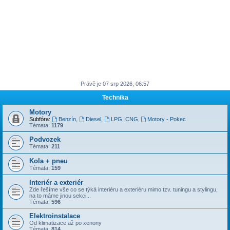
Právě je 07 srp 2026, 06:57
Technika
Motory
Subfóra:
Benzín
,
Diesel
,
LPG, CNG
,
Motory - Pokec
Témata:
1179
Podvozek
Témata:
211
Kola + pneu
Témata:
159
Interiér a exteriér
Zde řešíme vše co se týká interiéru a exteriéru mimo tzv. tuningu a stylingu,
na to máme jinou sekci...
Témata:
596
Elektroinstalace
Od klimatizace až po xenony
Témata:
814