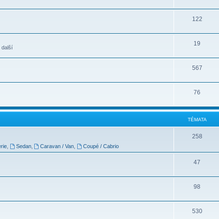
122
19
 další
567
76
TÉMATA
258
rie
,
Sedan
,
Caravan / Van
,
Coupé / Cabrio
47
98
530