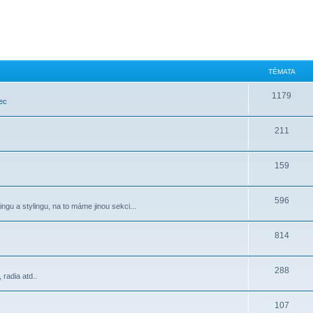
TÉMATA
1179
ec
211
159
596
ngu a stylingu, na to máme jinou sekci...
814
288
radia atd..
107