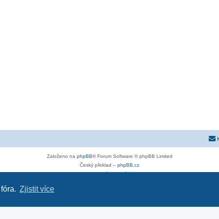
Založeno na
phpBB
® Forum Software © phpBB Limited
Český překlad –
phpBB.cz
Soukromí
|
Podmínky
 fóra.
Zjistit více
astra-g.cz
|
astra-j.cz
|
opel-forum.cz
|
chevroletclub.cz
|
hyundaiclub.net
|
club-fiat.com
|
kia-club.