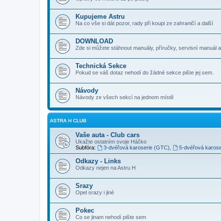
Kupujeme Astru
Na co vše si dát pozor, rady při koupi ze zahraničí a další
DOWNLOAD
Zde si můžete stáhnout manuály, příručky, servisní manuál a
Technická Sekce
Pokud se váš dotaz nehodí do žádné sekce pište jej sem.
Návody
Návody ze všech sekcí na jednom místě
ASTRA H CLUB
Vaše auta - Club cars
Ukažte ostatním svoje Háčko
Subfóra:
3-dvéřová karoserie (GTC)
,
5-dvéřová karose
Odkazy - Links
Odkazy nejen na Astru H
Srazy
Opel srazy i jiné
Pokec
Co se jinam nehodí pište sem