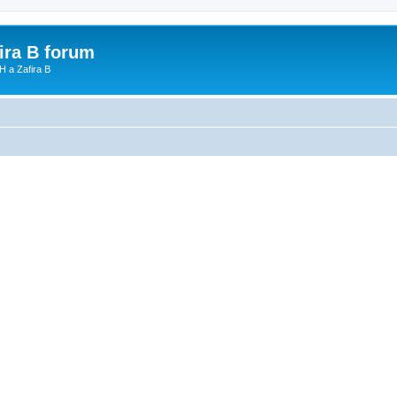
fira B forum
H a Zafira B