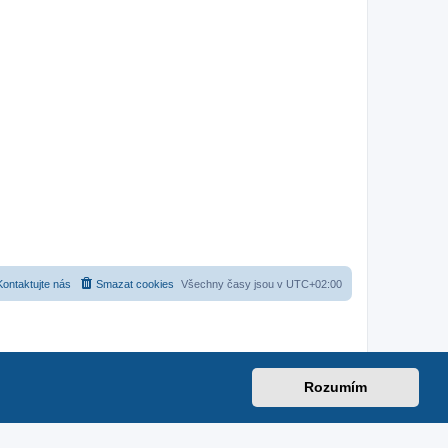
Kontaktujte nás
Smazat cookies
Všechny časy jsou v
UTC+02:00
Rozumím
net
|
suzuki-forum.cz