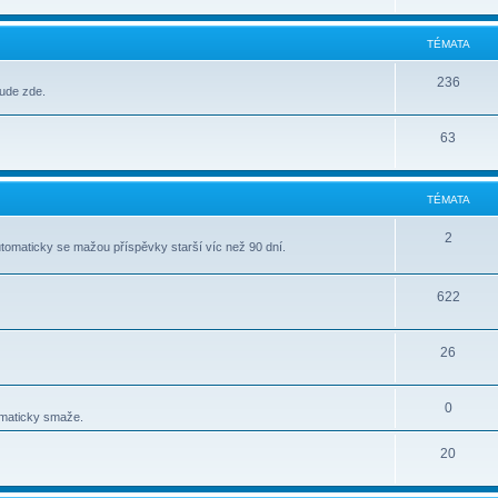
TÉMATA
236
bude zde.
63
TÉMATA
2
tomaticky se mažou příspěvky starší víc než 90 dní.
622
26
0
omaticky smaže.
20