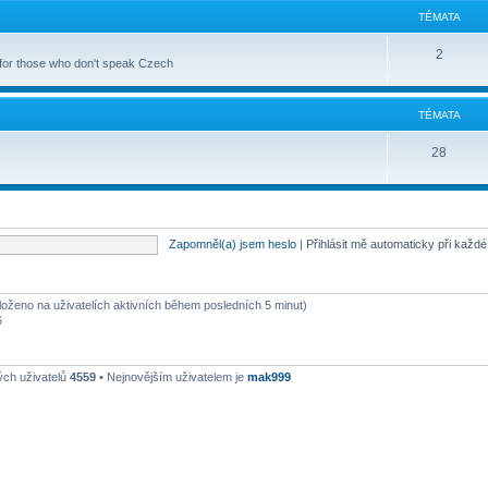
TÉMATA
2
 for those who don't speak Czech
TÉMATA
28
Zapomněl(a) jsem heslo
|
Přihlásit mě automaticky při každ
aloženo na uživatelích aktivních během posledních 5 minut)
6
ých uživatelů
4559
• Nejnovějším uživatelem je
mak999