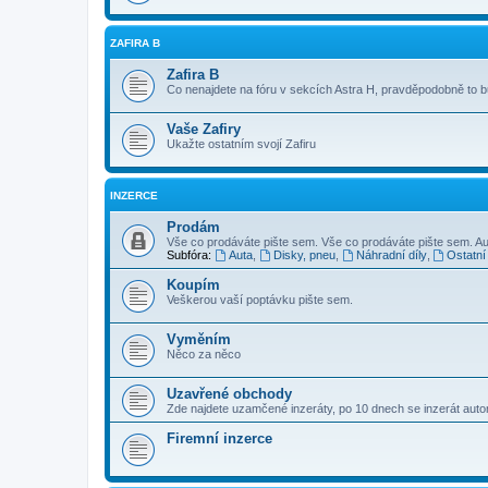
ZAFIRA B
Zafira B
Co nenajdete na fóru v sekcích Astra H, pravděpodobně to 
Vaše Zafiry
Ukažte ostatním svojí Zafiru
INZERCE
Prodám
Vše co prodáváte pište sem. Vše co prodáváte pište sem. Au
Subfóra:
Auta
,
Disky, pneu
,
Náhradní díly
,
Ostatní
Koupím
Veškerou vaší poptávku pište sem.
Vyměním
Něco za něco
Uzavřené obchody
Zde najdete uzamčené inzeráty, po 10 dnech se inzerát aut
Firemní inzerce