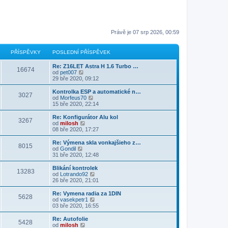
Právě je 07 srp 2026, 00:59
PŘÍSPĚVKY
POSLEDNÍ PŘÍSPĚVEK
Re: Z16LET Astra H 1.6 Turbo …
16674
Z
od
pet007
o
29 bře 2020, 09:12
b
r
Kontrolka ESP a automatické n…
3027
a
Z
od
Morfeus70
z
o
15 bře 2020, 22:14
i
b
t
r
Re: Konfigurátor Alu kol
3267
p
a
Z
od
milosh
o
z
o
08 bře 2020, 17:27
s
i
b
l
t
r
Re: Výmena skla vonkajšieho z…
e
8015
p
a
Z
od
Gondil
d
o
z
o
31 bře 2020, 12:48
n
s
i
b
í
l
t
r
Blikání kontrolek
p
e
13283
p
a
Z
od
Lotrando92
ř
d
o
z
o
26 bře 2020, 21:01
í
n
s
i
b
s
í
l
t
r
Re: Vymena radia za 1DIN
p
p
e
5628
p
a
Z
od
vasekpetr1
ě
ř
d
o
z
o
03 bře 2020, 16:55
v
í
n
s
i
b
e
s
í
l
t
r
k
Re: Autofolie
p
p
e
5428
p
a
Z
od
milosh
ě
ř
d