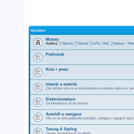
TECHNIKA
Motory
Subfóra:
Benzín
,
Diesel
,
LPG, CNG
,
Motory - Pok
Podvozek
Kola + pneu
Interiér a exteriér
Zde řešíme vše co se týká interiéru a exteriéru mimo tzv. tuni
Elektroinstalace
Od klimatizace až po xenony
Autohifi a navigace
Vše co se týká palubního počítače, navigace, zapojení repro, 
Tuning & Styling
Úpravy od motoru až po plasty