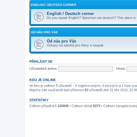
ENGLISH / DEUTSCH CORNER
English / Deutsch corner
Do you speak English? Sprechen sie deutsch? This place is
OD NÁS PRO VÁS
Od nás pro Vás
Vzkazy od adminů pro členy a naopak
PŘIHLÁSIT SE
Uživatelské jméno:
Heslo:
KDO JE ONLINE
Ve fóru je celkem
7
uživatelů :: 6 registrovaných, 0 skrytých a 1 host (z
Nejvíce zde současně bylo přítomno
63
uživatelů dne 01 bře 2010, 22:3
STATISTIKY
Celkem příspěvků
125848
• Celkem témat
6072
• Celkem zaregistrovan