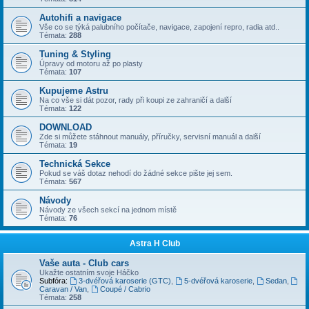
Autohifi a navigace
Vše co se týká palubního počítače, navigace, zapojení repro, radia atd..
Témata:
288
Tuning & Styling
Úpravy od motoru až po plasty
Témata:
107
Kupujeme Astru
Na co vše si dát pozor, rady při koupi ze zahraničí a další
Témata:
122
DOWNLOAD
Zde si můžete stáhnout manuály, příručky, servisní manuál a další
Témata:
19
Technická Sekce
Pokud se váš dotaz nehodí do žádné sekce pište jej sem.
Témata:
567
Návody
Návody ze všech sekcí na jednom místě
Témata:
76
Astra H Club
Vaše auta - Club cars
Ukažte ostatním svoje Háčko
Subfóra:
3-dvéřová karoserie (GTC)
,
5-dvéřová karoserie
,
Sedan
,
Caravan / Van
,
Coupé / Cabrio
Témata:
258