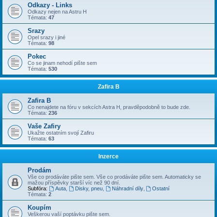
Odkazy - Links
Odkazy nejen na Astru H
Témata:
47
Srazy
Opel srazy i jiné
Témata:
98
Pokec
Co se jinam nehodí pište sem
Témata:
530
Zafira B
Zafira B
Co nenajdete na fóru v sekcích Astra H, pravděpodobně to bude zde.
Témata:
236
Vaše Zafiry
Ukažte ostatním svojí Zafiru
Témata:
63
Inzerce
Prodám
Vše co prodáváte pište sem. Vše co prodáváte pište sem. Automaticky se
mažou příspěvky starší víc než 90 dní.
Subfóra:
Auta
,
Disky, pneu
,
Náhradní díly
,
Ostatní
Témata:
2
Koupím
Veškerou vaší poptávku pište sem.