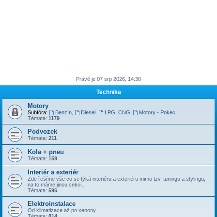
Právě je 07 srp 2026, 14:30
Technika
Motory
Subfóra:
Benzín
,
Diesel
,
LPG, CNG
,
Motory - Pokec
Témata:
1179
Podvozek
Témata:
211
Kola + pneu
Témata:
159
Interiér a exteriér
Zde řešíme vše co se týká interiéru a exteriéru mimo tzv. tuningu a stylingu,
na to máme jinou sekci...
Témata:
596
Elektroinstalace
Od klimatizace až po xenony
Témata:
814