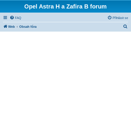
Opel Astra H a Zafira B forum
FAQ
Přihlásit se
H
Web
Obsah fóra
l
e
d
a
t