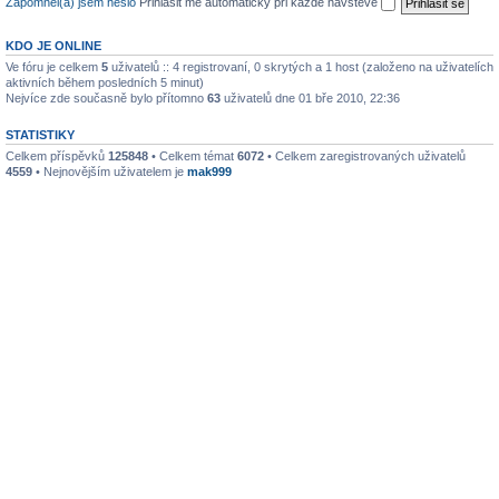
Zapomněl(a) jsem heslo
Přihlásit mě automaticky při každé návštěvě
KDO JE ONLINE
Ve fóru je celkem
5
uživatelů :: 4 registrovaní, 0 skrytých a 1 host (založeno na uživatelích
aktivních během posledních 5 minut)
Nejvíce zde současně bylo přítomno
63
uživatelů dne 01 bře 2010, 22:36
STATISTIKY
Celkem příspěvků
125848
• Celkem témat
6072
• Celkem zaregistrovaných uživatelů
4559
• Nejnovějším uživatelem je
mak999