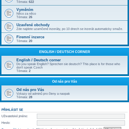
Témata:
622
Vyměním
Něco za něco
Témata:
26
Uzavřené obchody
Zde najdete uzamčené inzeráty, po 10 dnech se inzerát automaticky smaže.
Firemní inzerce
Témata:
20
ENGLISH / DEUTSCH CORNER
English / Deutsch corner
Do you speak English? Sprechen sie deutsch? This place is for those who
don't speak Czech
Témata:
2
Od nás pro Vás
Od nás pro Vás
Vzkazy od adminů pro členy a naopak
Témata:
28
PŘIHLÁSIT SE
Uživatelské jméno:
Heslo: