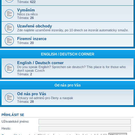
Témata:
622
Vyměním
Něco za něco
Témata:
26
Uzavřené obchody
Zde najdete uzamčené inzeráty, po 10 dnech se inzerát automaticky smaže.
Firemní inzerce
Témata:
20
ENGLISH / DEUTSCH CORNER
English / Deutsch corner
Do you speak English? Sprechen sie deutsch? This place is for those who
don't speak Czech
Témata:
2
Od nás pro Vás
Od nás pro Vás
Vzkazy od adminů pro členy a naopak
Témata:
28
PŘIHLÁSIT SE
Uživatelské jméno:
Heslo: