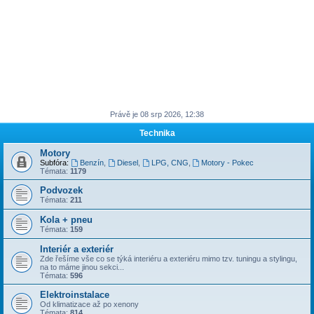
Právě je 08 srp 2026, 12:38
Technika
Motory
Subfóra:
Benzín
,
Diesel
,
LPG, CNG
,
Motory - Pokec
Témata:
1179
Podvozek
Témata:
211
Kola + pneu
Témata:
159
Interiér a exteriér
Zde řešíme vše co se týká interiéru a exteriéru mimo tzv. tuningu a stylingu,
na to máme jinou sekci...
Témata:
596
Elektroinstalace
Od klimatizace až po xenony
Témata:
814