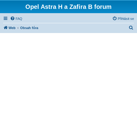
Opel Astra H a Zafira B forum
FAQ
Přihlásit se
H
Web
Obsah fóra
l
e
d
a
t