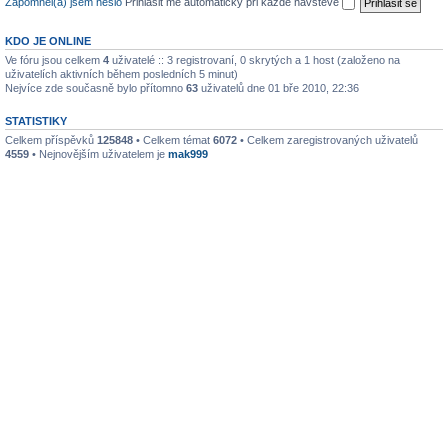
Zapomněl(a) jsem heslo
Přihlásit mě automaticky při každé návštěvě
KDO JE ONLINE
Ve fóru jsou celkem
4
uživatelé :: 3 registrovaní, 0 skrytých a 1 host (založeno na
uživatelích aktivních během posledních 5 minut)
Nejvíce zde současně bylo přítomno
63
uživatelů dne 01 bře 2010, 22:36
STATISTIKY
Celkem příspěvků
125848
• Celkem témat
6072
• Celkem zaregistrovaných uživatelů
4559
• Nejnovějším uživatelem je
mak999