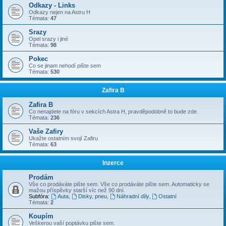
Odkazy - Links
Odkazy nejen na Astru H
Témata:
47
Srazy
Opel srazy i jiné
Témata:
98
Pokec
Co se jinam nehodí pište sem
Témata:
530
Zafira B
Zafira B
Co nenajdete na fóru v sekcích Astra H, pravděpodobně to bude zde.
Témata:
236
Vaše Zafiry
Ukažte ostatním svojí Zafiru
Témata:
63
Inzerce
Prodám
Vše co prodáváte pište sem. Vše co prodáváte pište sem. Automaticky se
mažou příspěvky starší víc než 90 dní.
Subfóra:
Auta
,
Disky, pneu
,
Náhradní díly
,
Ostatní
Témata:
2
Koupím
Veškerou vaší poptávku pište sem.