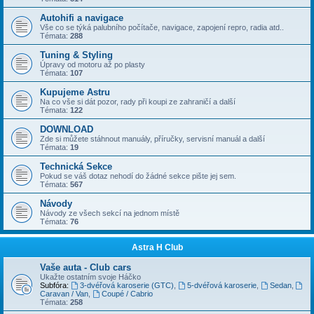
Autohifi a navigace
Vše co se týká palubního počítače, navigace, zapojení repro, radia atd..
Témata:
288
Tuning & Styling
Úpravy od motoru až po plasty
Témata:
107
Kupujeme Astru
Na co vše si dát pozor, rady při koupi ze zahraničí a další
Témata:
122
DOWNLOAD
Zde si můžete stáhnout manuály, příručky, servisní manuál a další
Témata:
19
Technická Sekce
Pokud se váš dotaz nehodí do žádné sekce pište jej sem.
Témata:
567
Návody
Návody ze všech sekcí na jednom místě
Témata:
76
Astra H Club
Vaše auta - Club cars
Ukažte ostatním svoje Háčko
Subfóra:
3-dvéřová karoserie (GTC)
,
5-dvéřová karoserie
,
Sedan
,
Caravan / Van
,
Coupé / Cabrio
Témata:
258