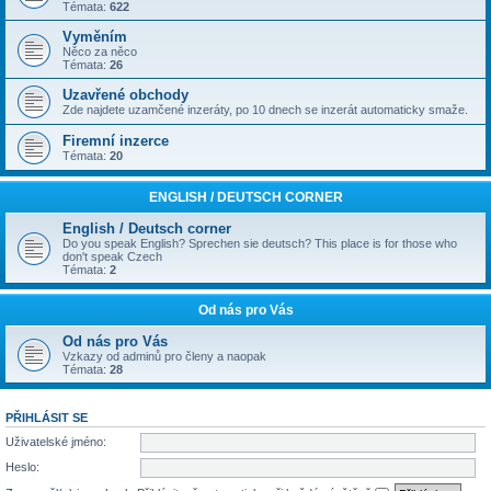
Témata:
622
Vyměním
Něco za něco
Témata:
26
Uzavřené obchody
Zde najdete uzamčené inzeráty, po 10 dnech se inzerát automaticky smaže.
Firemní inzerce
Témata:
20
ENGLISH / DEUTSCH CORNER
English / Deutsch corner
Do you speak English? Sprechen sie deutsch? This place is for those who
don't speak Czech
Témata:
2
Od nás pro Vás
Od nás pro Vás
Vzkazy od adminů pro členy a naopak
Témata:
28
PŘIHLÁSIT SE
Uživatelské jméno:
Heslo: