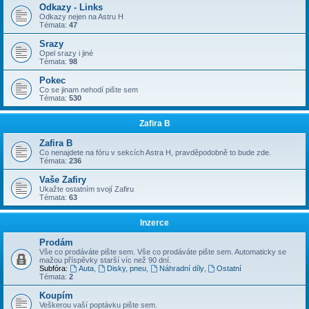
Odkazy - Links
Odkazy nejen na Astru H
Témata:
47
Srazy
Opel srazy i jiné
Témata:
98
Pokec
Co se jinam nehodí pište sem
Témata:
530
Zafira B
Zafira B
Co nenajdete na fóru v sekcích Astra H, pravděpodobně to bude zde.
Témata:
236
Vaše Zafiry
Ukažte ostatním svojí Zafiru
Témata:
63
Inzerce
Prodám
Vše co prodáváte pište sem. Vše co prodáváte pište sem. Automaticky se
mažou příspěvky starší víc než 90 dní.
Subfóra:
Auta
,
Disky, pneu
,
Náhradní díly
,
Ostatní
Témata:
2
Koupím
Veškerou vaší poptávku pište sem.