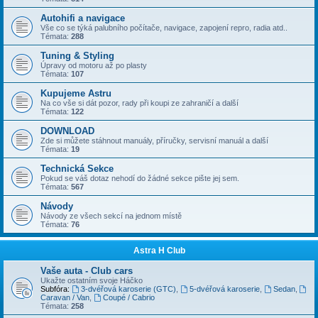
Autohifi a navigace
Vše co se týká palubního počítače, navigace, zapojení repro, radia atd..
Témata:
288
Tuning & Styling
Úpravy od motoru až po plasty
Témata:
107
Kupujeme Astru
Na co vše si dát pozor, rady při koupi ze zahraničí a další
Témata:
122
DOWNLOAD
Zde si můžete stáhnout manuály, příručky, servisní manuál a další
Témata:
19
Technická Sekce
Pokud se váš dotaz nehodí do žádné sekce pište jej sem.
Témata:
567
Návody
Návody ze všech sekcí na jednom místě
Témata:
76
Astra H Club
Vaše auta - Club cars
Ukažte ostatním svoje Háčko
Subfóra:
3-dvéřová karoserie (GTC)
,
5-dvéřová karoserie
,
Sedan
,
Caravan / Van
,
Coupé / Cabrio
Témata:
258