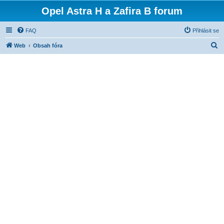
Opel Astra H a Zafira B forum
FAQ
Přihlásit se
H
Web
Obsah fóra
l
e
d
a
t