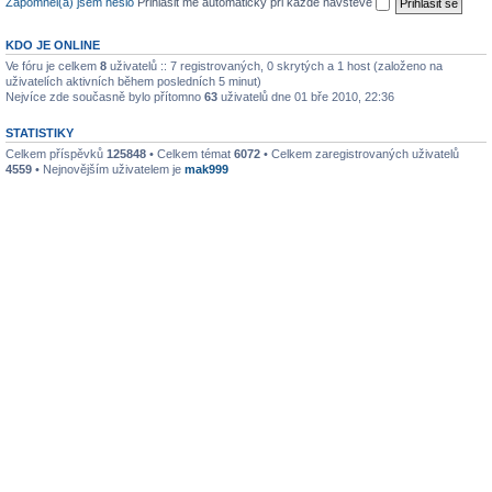
Zapomněl(a) jsem heslo
Přihlásit mě automaticky při každé návštěvě
KDO JE ONLINE
Ve fóru je celkem
8
uživatelů :: 7 registrovaných, 0 skrytých a 1 host (založeno na
uživatelích aktivních během posledních 5 minut)
Nejvíce zde současně bylo přítomno
63
uživatelů dne 01 bře 2010, 22:36
STATISTIKY
Celkem příspěvků
125848
• Celkem témat
6072
• Celkem zaregistrovaných uživatelů
4559
• Nejnovějším uživatelem je
mak999