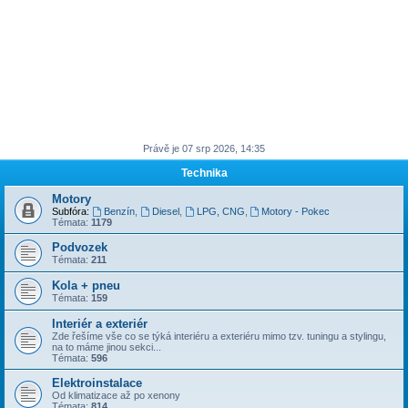
Právě je 07 srp 2026, 14:35
Technika
Motory
Subfóra:
Benzín
,
Diesel
,
LPG, CNG
,
Motory - Pokec
Témata:
1179
Podvozek
Témata:
211
Kola + pneu
Témata:
159
Interiér a exteriér
Zde řešíme vše co se týká interiéru a exteriéru mimo tzv. tuningu a stylingu,
na to máme jinou sekci...
Témata:
596
Elektroinstalace
Od klimatizace až po xenony
Témata:
814