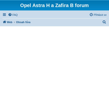
Opel Astra H a Zafira B forum
FAQ
Přihlásit se
H
Web
Obsah fóra
l
e
d
a
t