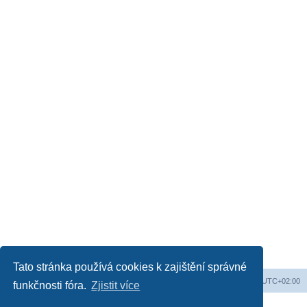
Tato stránka používá cookies k zajištění správné
Web
Obsah fóra
Všechny časy jsou v
UTC+02:00
funkčnosti fóra.
Zjistit více
Založeno na
phpBB
® Forum Software © phpBB Limited