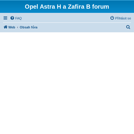
Opel Astra H a Zafira B forum
FAQ
Přihlásit se
H
Web
Obsah fóra
l
e
d
a
t