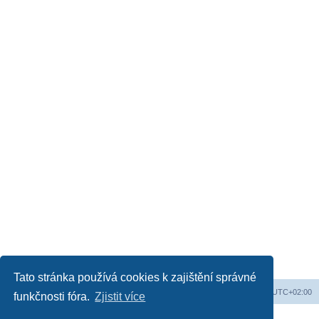
Tato stránka používá cookies k zajištění správné
Web
Obsah fóra
Všechny časy jsou v
UTC+02:00
funkčnosti fóra.
Zjistit více
Založeno na
phpBB
® Forum Software © phpBB Limited