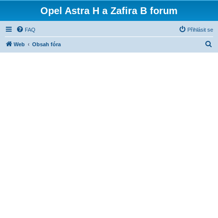
Opel Astra H a Zafira B forum
FAQ
Přihlásit se
H
Web
Obsah fóra
l
e
d
a
t