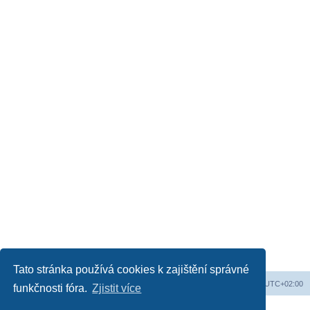
Tato stránka používá cookies k zajištění správné
Web
Obsah fóra
Všechny časy jsou v
UTC+02:00
funkčnosti fóra.
Zjistit více
Založeno na
phpBB
® Forum Software © phpBB Limited