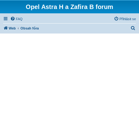
Opel Astra H a Zafira B forum
FAQ
Přihlásit se
H
Web
Obsah fóra
l
e
d
a
t