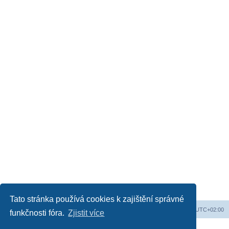
Tato stránka používá cookies k zajištění správné
Web
Obsah fóra
Všechny časy jsou v
UTC+02:00
funkčnosti fóra.
Zjistit více
Založeno na
phpBB
® Forum Software © phpBB Limited