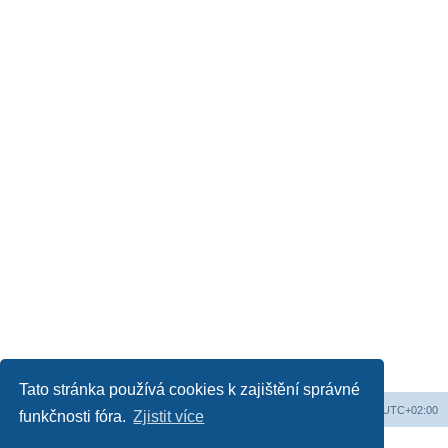
Tato stránka používá cookies k zajištění správné
Web
Obsah fóra
Všechny časy jsou v
UTC+02:00
funkčnosti fóra.
Zjistit více
Založeno na
phpBB
® Forum Software © phpBB Limited