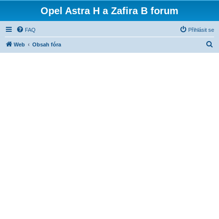
Opel Astra H a Zafira B forum
FAQ
Přihlásit se
H
Web
Obsah fóra
l
e
d
a
t